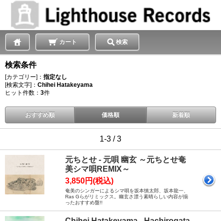
カート
検索
検索条件
[カテゴリー]：
指定なし
[検索文字]：
Chihei Hatakeyama
ヒット件数：
3
件
おすすめ順
価格順
新着順
1-3 / 3
元ちとせ - 元唄 幽玄 ～元ちとせ奄
美シマ唄REMIX～
3,850円(税込)
奄美のシンガーによるシマ唄を坂本慎太郎、坂本龍一、
Ras Gらがリミックス。幽玄さ漂う素晴らしい内容が揃
ったおすすめ盤!!
Chihei Hatakeyama - Hachirogata