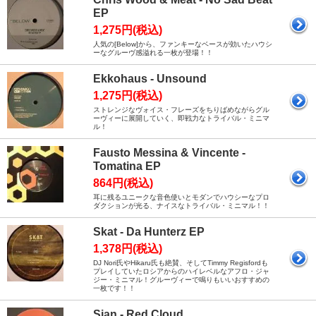
EP
1,275円(税込)
人気の[Below]から、ファンキーなベースが効いたハウシ
ーなグルーヴ感溢れる一枚が登場！！
Ekkohaus - Unsound
1,275円(税込)
ストレンジなヴォイス・フレーズをちりばめながらグル
ーヴィーに展開していく、即戦力なトライバル・ミニマ
ル！
Fausto Messina & Vincente -
Tomatina EP
864円(税込)
耳に残るユニークな音色使いとモダンでハウシーなプロ
ダクションが光る、ナイスなトライバル・ミニマル！！
Skat - Da Hunterz EP
1,378円(税込)
DJ Nori氏やHikaru氏も絶賛、そしてTimmy Regisfordも
プレイしていたロシアからのハイレベルなアフロ・ジャ
ジー・ミニマル！グルーヴィーで鳴りもいいおすすめの
一枚です！！
Sian - Red Cloud