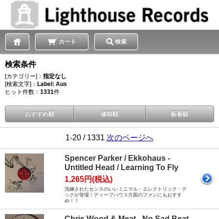
カート
検索
検索条件
[カテゴリー]：
指定なし
[検索文字]：
Label: Aus
ヒット件数：
1331
件
おすすめ順
価格順
新着順
1-20 / 1331
次のページへ
Spencer Parker / Ekkohaus -
Untitled Head / Learning To Fly
1,265円(税込)
洗練されたセンスのいいミニマル・エレクトリック・テ
ックが登場！ディープハウス方面のファンにもおすす
め！！
Chris Wood & Meat - No Sad Beat