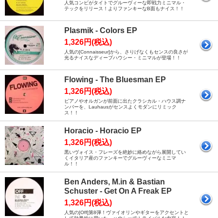
人気コンビがタイトでグルーヴィーな即戦力ミニマル・
テックをリリース！よりファンキーなB面もナイス！！
Plasmik - Colors EP
1,326円(税込)
人気の[Connaisseur]から、さりげなくもセンスの良さが
光るナイスなディープハウシー・ミニマルが登場！！
Flowing - The Bluesman EP
1,326円(税込)
ピアノやオルガンが前面に出たクラシカル・ハウス調ナ
ンバーを、Lauhausがセンスよくモダンにリミック
ス！！
Horacio - Horacio EP
1,326円(税込)
黒いヴォイス・フレーズを絶妙に絡めながら展開してい
くイタリア産のファンキーでグルーヴィーなミニマ
ル！！
Ben Anders, M.in & Bastian
Schuster - Get On A Freak EP
1,326円(税込)
人気の[Off]第8弾！ヴァイオリンやギターをアクセントと