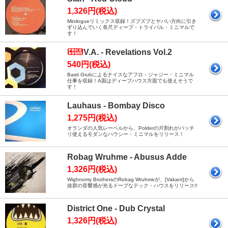
1,326円(税込)
Minilogueリミックス収録！ズブズブとヤバい方向に引き
ずり込んでいく長尺ディープ・トライバル・ミニマルで
す！
V.A. - Revelations Vol.2
540円(税込)
Basti Grubによるナイスなアフロ・ジャジー・ミニマル
仕事を収録！A面はディープハウス方面でも使えそうで
す！
Lauhaus - Bombay Disco
1,275円(税込)
オランダの人気レーベルから、Polderの片割れがバッチ
リ使えるモダンなハウシー・ミニマルをリリース！
Robag Wruhme - Abusus Adde
1,326円(税込)
Wighnomy BrothersのRobag Wruhmeが、[Vakant]から
抜群の音響感が光るドープなテック・ハウスをリリース!!
District One - Dub Crystal
1,326円(税込)