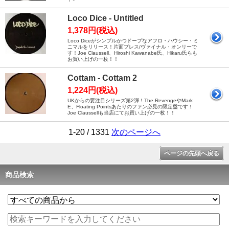
Loco Dice - Untitled
1,378円(税込)
Loco Diceがシンプルかつドープなアフロ・ハウシー・ミ
ニマルをリリース！片面プレス/ヴァイナル・オンリーで
す！Joe Claussell、Hiroshi Kawanabe氏、Hikaru氏らも
お買い上げの一枚！！
Cottam - Cottam 2
1,224円(税込)
UKからの要注目シリーズ第2弾！The RevengeやMark
E、Floating Pointsあたりのファン必見の限定盤です！
Joe Claussellも当店にてお買い上げの一枚！！
1-20 / 1331
次のページへ
ページの先頭へ戻る
商品検索