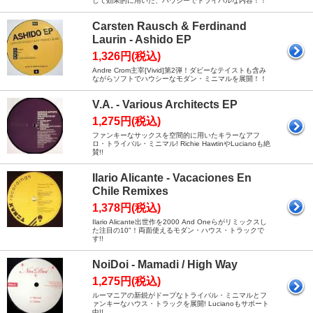
して効果的に用いた、ハウシーでトライバルな内容！！
Carsten Rausch & Ferdinand
Laurin - Ashido EP
1,326円(税込)
Andre Crom主宰[Vivid]第2弾！ダビーなテイストも含み
ながらソフトでハウシーなモダン・ミニマルを展開！！
V.A. - Various Architects EP
1,275円(税込)
ファンキーなサックスを空間的に用いたキラーなアフ
ロ・トライバル・ミニマル! Richie HawtinやLucianoも絶
賛!!
Ilario Alicante - Vacaciones En
Chile Remixes
1,378円(税込)
Ilario Alicante出世作を2000 And Oneらがリミックスし
た注目の10"！両面使えるモダン・ハウス・トラックで
す!!
NoiDoi - Mamadi / High Way
1,275円(税込)
ルーマニアの新鋭がドープなトライバル・ミニマルとフ
ァンキーなハウス・トラックを展開! Lucianoもサポート
中!!