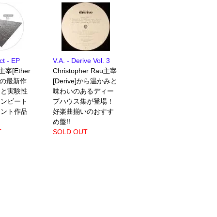
ct - EP
V.A. - Derive Vol. 3
p主宰[Ether
Christopher Rau主宰
nd]の最新作
[Derive]から温かみと
さと実験性
味わいのあるディー
ノンビート
プハウス集が登場！
エント作品
好楽曲揃いのおすす
め盤!!
T
SOLD OUT