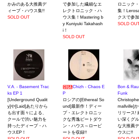
かみのある大推薦デ
で参加した繊細なエ
ロニック
ィープ・ハウス集!!
レクトロニック・ハ
集！Lero
SOLD OUT
ウス集！Mastering b
クスで参
y Kuniyuki Takahash
SOLD OU
i！
SOLD OUT
V.A. - Basement Trac
Chizh - Chaos E
Bon & Rau
ks EP 1
P
Funk
[Underground Qualit
ロシアの[Ethereal So
Christoph
y]や[Laid]あたりから
und]最新作！ディー
mallvill
も出す面々による、
プ・エレクトロニッ
リリース!
クールで渋い魅力を
クな秀逸ビートダウ
い深くグ
持ったディープ・ハ
ン・ハウス～ロービ
な大推薦
ウスEP！
ートを収録!!
ウスに!!
SOLD OUT
SOLD OUT
SOLD OU