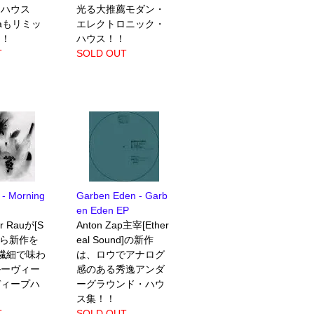
・ハウス
光る大推薦モダン・
saもリミッ
エレクトロニック・
加！
ハウス！！
T
SOLD OUT
 - Morning
Garben Eden - Garb
en Eden EP
er Rauが[S
Anton Zap主宰[Ether
e]から新作を
eal Sound]の新作
 繊細で味わ
は、ロウでアナログ
ルーヴィー
感のある秀逸アンダ
ディープハ
ーグラウンド・ハウ
ス集！！
T
SOLD OUT