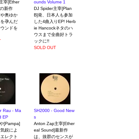
p主宰[Ether
ounds Volume 1
d]の新作
DJ Spider主宰[Plan
性や奥ゆか
B]発、日本人も参加
いを孕んだ
した4曲入りEP! Herb
サウンドを
ie Hancockネタのハ
ウスまで全曲好トラ
T
ックに!!
SOLD OUT
r Rau - Ma
SH2000 - Good New
d EP
s
e]や[Pampa]
Anton Zap主宰[Ether
す気鋭によ
eal Sound]最新作
なエレクト
は、抜群のセンスが