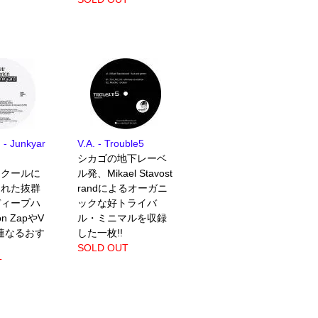
n - Junkyar
V.A. - Trouble5
シカゴの地下レーベ
、クールに
ル発、Mikael Stavost
された抜群
randによるオーガニ
ディープハ
ックな好トライバ
n ZapやV
ル・ミニマルを収録
に連なるおす
した一枚!!
SOLD OUT
T