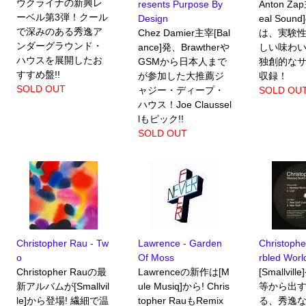
ウクライナの新興レ
resents Purpose By
Anton Za
ーベル第3弾！クール
Design
eal Soun
で深みのある秀逸ア
Chez Damier主宰[Bal
は、実験
ンダーグラウンド・
ance]発、Brawtherや
しい味わ
ハウスを展開したお
GSMから日本人まで
独創的な
すすめ盤!!
が参加した大推薦ジ
収録！
SOLD OUT
ャジー・ディープ・
SOLD OU
ハウス！Joe Claussel
lもピック!!
SOLD OUT
Christopher Rau - Tw
Lawrence - Garden
Christophe
o
Of Moss
rbled Worl
Christopher Rauの最
Lawrenceの新作は[M
[Smallvill
新アルバムが[Smallvil
ule Musiq]から! Chris
等から出
le]から登場! 繊細で温
topher RauもRemix
る、秀逸