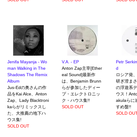
Jenifa Mayanja - Wo
V.A. - EP
Petr Serki
man Walking in The
Anton Zap主宰[Ether
d
Shadows The Remix
eal Sound]最新作
ロシア発
Album
は、Benjamin Brunn
研ぎ澄ま
Jus-Edの奥さんの作
らが参加したディー
の浮遊系
品をKai Alce、Anton
プ・エレクトロニッ
ウス！Anto
Zap、Lady Blacktroni
ク・ハウス集!!
akulaら
kaらがリミックスし
SOLD OUT
すめ盤!!
た、大推薦の地下ハ
SOLD OU
ウス集!
SOLD OUT