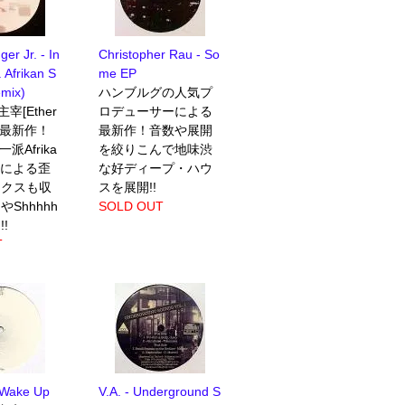
er Jr. - In
Christopher Rau - So
. Afrikan S
me EP
emix)
ハンブルグの人気プ
p主宰[Ether
ロデューサーによる
nd]最新作！
最新作！音数や展開
]一派Afrika
を絞りこんで地味渋
cesによる歪
な好ディープ・ハウ
ックスも収
スを展開!!
Shhhhh
SOLD OUT
!
T
 Wake Up
V.A. - Underground S