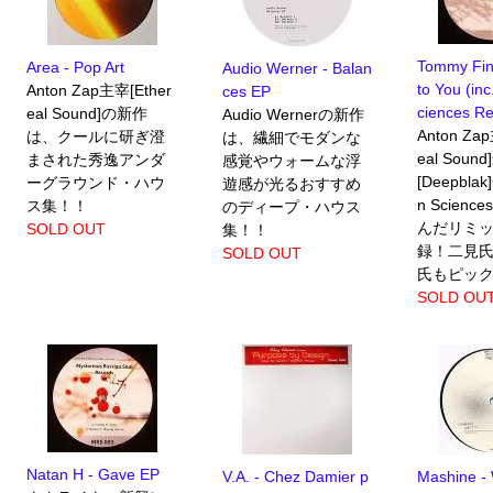
Tommy Fing
Area - Pop Art
Audio Werner - Balan
to You (inc
Anton Zap主宰[Ether
ces EP
ciences R
eal Sound]の新作
Audio Wernerの新作
Anton Za
は、クールに研ぎ澄
は、繊細でモダンな
eal Sou
まされた秀逸アンダ
感覚やウォームな浮
[Deepblak
ーグラウンド・ハウ
遊感が光るおすすめ
n Scien
ス集！！
のディープ・ハウス
んだリミ
SOLD OUT
集！！
録！二見氏や
SOLD OUT
氏もピック!
SOLD OU
Natan H - Gave EP
V.A. - Chez Damier p
Mashine -