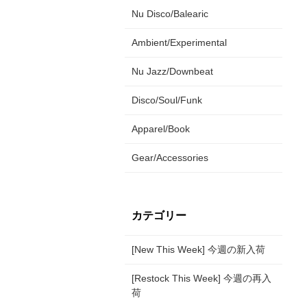
Nu Disco/Balearic
Ambient/Experimental
Nu Jazz/Downbeat
Disco/Soul/Funk
Apparel/Book
Gear/Accessories
カテゴリー
[New This Week] 今週の新入荷
[Restock This Week] 今週の再入
荷