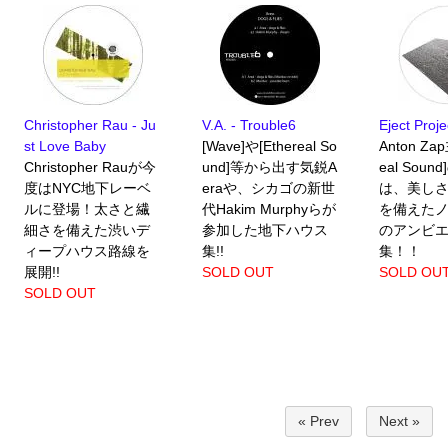
Christopher Rau - Ju
V.A. - Trouble6
Eject Proje
st Love Baby
[Wave]や[Ethereal So
Anton Za
Christopher Rauが今
und]等から出す気鋭A
eal Sou
度はNYC地下レーベ
eraや、シカゴの新世
は、美し
ルに登場！太さと繊
代Hakim Murphyらが
を備えた
細さを備えた渋いデ
参加した地下ハウス
のアンビ
ィープハウス路線を
集!!
集！！
展開!!
SOLD OUT
SOLD OU
SOLD OUT
« Prev
Next »