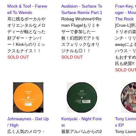
Mock & Toof - Farew
Audision - Surface To
Fran-Key, 
ell To Wendo
Surface Remix Part 1
oger - Mo
耳に残るボーカルや
Robag WruhmeやRo
The Rock
オリエンタルなメロ
man Flugelもリミキ
[Crue-L
ディーが軸となった
サーで参加した一
トリオの楽
好ブギー・ナンバ
枚！幻想的でアトモ
ンチ・リリー
ー！Kinkらのリミッ
スフェリックなオリ
awayに
クスもナイス！！
ジナルも◎！！
ハウス・
SOLD OUT
SOLD OUT
もおすすめ！
氏も絶賛!!
SOLD OU
Johnwaynes - Get Up
Kuniyuki - Night Fore
Tony Lionn
/ High
st
s EP
広く人気のメロウ・
最新アルバムからの2
Tony Lion