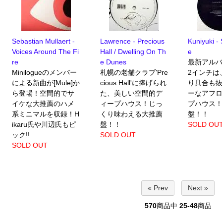
Sebastian Mullaert -
Lawrence - Precious
Kuniyuki -
Voices Around The Fi
Hall / Dwelling On Th
e
re
e Dunes
最新アルバ
Minilogueのメンバー
札幌の老舗クラブ'Pre
2インチは
による新曲が[Mule]か
cious Hall'に捧げられ
り具合も
ら登場！空間的でサ
た、美しい空間的デ
ーなアフ
イケな大推薦のハメ
ィープハウス！じっ
プハウス
系ミニマルを収録！H
くり味わえる大推薦
盤！！
ikaru氏や川辺氏もピ
盤！！
SOLD OU
ック!!
SOLD OUT
SOLD OUT
« Prev
Next »
570
商品中
25-48
商品