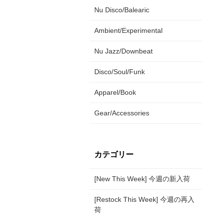
Nu Disco/Balearic
Ambient/Experimental
Nu Jazz/Downbeat
Disco/Soul/Funk
Apparel/Book
Gear/Accessories
カテゴリー
[New This Week] 今週の新入荷
[Restock This Week] 今週の再入
荷