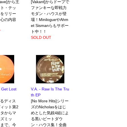
Wave]から王
[Vakant]からドープで
イト・テッ
ファンキーな即戦力
スをリリー
モダン・ハウスが登
会心の内容
場！MinilogueやAhm
et Sismanらもサポー
T
ト中！！
SOLD OUT
s Get Lost
V.A. - Raw Is The Tru
th EP
よるディス
[No More Hits]シリー
ィット第2
ズのNicholasをはじ
ネタからマ
めとした気鋭4組によ
コズミッ
る黒いビートダウ
ーまで、今
ン・ハウス集！全曲