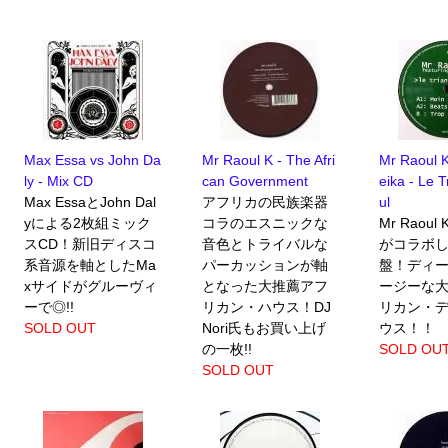
Max Essa vs John Da
Mr Raoul K - The Afri
Mr Raoul K
ly - Mix CD
can Government
eika - Le T
Max EssaとJohn Dal
アフリカの民族楽器
ul
yによる2枚組ミック
コラのエスニックな
Mr Raoul 
スCD！新旧ディスコ
音色とトライバルな
がコラボ
系音源を軸としたMa
パーカッションが軸
盤！ディ
xサイドがグルーヴィ
となった大推薦アフ
ージーな
ーで◎!!
リカン・ハウス！DJ
リカン・
SOLD OUT
Nori氏もお買い上げ
ウス！！
の一枚!!
SOLD OU
SOLD OUT