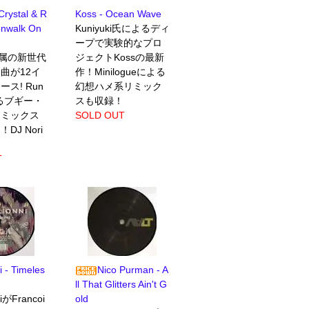
Crystal & R
Koss - Ocean Wave
onwalk On
Kuniyuki氏によるディ
ープで実験的なプロ
]所属の新世代
ジェクトKossの最新
曲が12イ
作！Minilogueによる
ス! Run
幻想ハメ系リミック
よるブギー・
スも収録！
リミックス
SOLD OUT
DJ Nori
T
i - Timeles
Nico Purman - A
ll That Glitters Ain't G
niがFrancoi
old