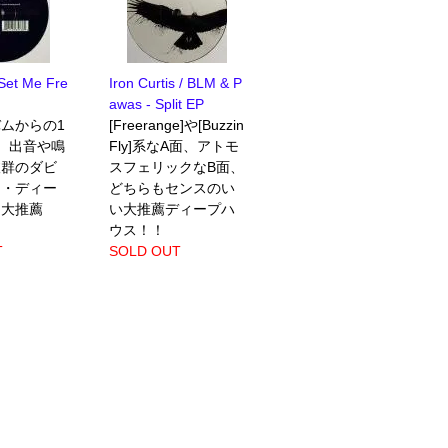
 Set Me Fre
Iron Curtis / BLM & P
awas - Split EP
ムからの1
[Freerange]や[Buzzin
、出音や鳴
Fly]系なA面、アトモ
抜群のダビ
スフェリックなB面、
ロ・ディー
どちらもセンスのい
！大推薦
い大推薦ディープハ
ウス！！
T
SOLD OUT