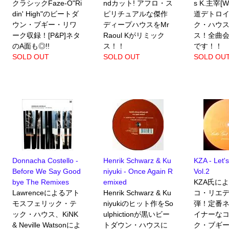
クラシックFaze-O"Ri
ndカット! アフロ・ス
s K.主宰[
din' High"のビートダ
ピリチュアルな傑作
道デトロ
ウン・ブギー・リワ
ディープハウスをMr
ク・ハウ
ーク収録！[P&P]ネタ
Raoul Kがリミック
ス！全曲
のA面も◎!!
ス！！
です！！
SOLD OUT
SOLD OUT
SOLD OU
Donnacha Costello -
Henrik Schwarz & Ku
KZA - Let'
Before We Say Good
niyuki - Once Again R
Vol.2
bye The Remixes
emixed
KZA氏に
Lawrenceによるアト
Henrik Schwarz & Ku
コ・リエデ
モスフェリック・テ
niyukiのヒット作をSo
弾！定番
ック・ハウス、KiNK
ulphictionが黒いビー
イナーな
& Neville Watsonによ
トダウン・ハウスに
ク・ブギ