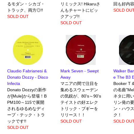
るモダン・シカゴ・
リミックス! Hikaruさ
回も好内
トラック、両方◎!!
んもチャートにピッ
SOLD OU
SOLD OUT
クアップ!!
SOLD OUT
Claudio Fabrianesi &
Mark Seven - Swept
Walker Bar
Donato Dozzy - Disco
Away
e The B3 
Infecta
マニアの間で注目を
Booker T 
Donato Dozzyの新作
集めるスウェーデン
の名曲"Melt
が[Mule]から登場！B
の気鋭が、80's～90's
ネタに用
PM100～115で展開
テイストの好エレク
リン発の
されるゆるめなディ
トリック・ブギーを
ン・ハウ
ープ・テック・トラ
リリース！！
ク！
ックです!!
SOLD OUT
SOLD OU
SOLD OUT