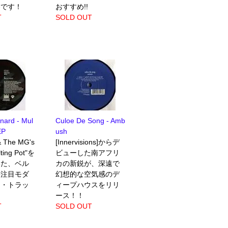
容です！
おすすめ!!
T
SOLD OUT
nard - Mul
Culoe De Song - Amb
EP
ush
& The MG's
[Innervisions]からデ
ing Pot"を
ビューした南アフリ
いた、ベル
カの新鋭が、深遠で
要注目モダ
幻想的な空気感のデ
ス・トラッ
ィープハウスをリリ
ース！！
T
SOLD OUT