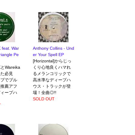
 feat. War
Anthony Collins - Und
riangle Pe
er Your Spell EP
[Horizontal]からじっ
KとWareika
くり心地良くハマれ
した必見
るメランコリックで
ープでブル
高水準なディープハ
大推薦アフ
ウス・トラックが登
ディープハ
場！全曲◎!!
SOLD OUT
T