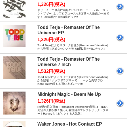
1,326円(税込)
ドリーミーで最高に鳴りのいいスローモー・バレアリッ
ク・ブギー! よりフロアユースなB面共々大推薦の一枚で
す！Takimi氏やHikaru氏ピック!!
Todd Terje - Remaster Of The
Universe EP
1,326円(税込)
Todd Terjeによるリワーク音源が[Permenent Vacation]
から登場！絶妙なセンスが光るB面2曲が特にナイス!!
Todd Terje - Remaster Of The
Universe 7 Inch
1,532円(税込)
Todd Terjeによるリワーク音源が[Permenent Vacation]
から登場！ポップでラブリーでユニークな内容で◎！
Kenji Takimi氏もお買い上げの一枚!!
Midnight Magic - Beam Me Up
1,326円(税込)
[待望の再入荷!!] [Permanent Vacation]の新作は、[DFA]
周辺の人物が数々集った要注目のエレクトリック・ブギ
ー！Harveyらもピックする人気盤!!
Walter Jones - Hot Contact EP