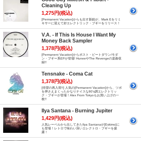
Cleaning Up
1,275円(税込)
[Permanent Vacation]からも出す新鋭が、Mark Eをリミ
キサーに迎えて好エレクトリック・ブギーをリリース！
V.A. - If This Is House I Want My
Money Back Sampler
1,378円(税込)
[Permanent Vacation]からポスト・ビートダウン/モダ
ン・ブギー系EPが登場! HuneeやThe Revengeの楽曲収
録!!
Tensnake - Coma Cat
1,378円(税込)
[待望の再入荷!!] 人気の[Permanent Vacation]から、ツボ
を押さえまくったかなりナイスな80's調エレクトリッ
ク・ブギーが登場！Alex From Tokyoもお買い上げの一
枚!!
Ilya Santana - Burning Jupiter
1,429円(税込)
人気レーベルから出してきたIlya Santanaが[Eskimo]に
も登場！レトロで味わい深いエレクトロ・ブギーを披
露！