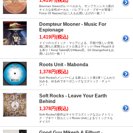
1,419円(税込)
Brennan Greenのレーベルから、サンフランシスコ産の
ナイスな女性ボーカル・バレアリック・ブギーが登場！
Force Of Natureのお二人もお買い上げの一枚！！
Dompteur Mooner - Music For
Espionage
1,419円(税込)
ドイツのコズミック・マニアによる、不穏で怪しい空気
感に満ちた変態エレクトロ系エディット! Pink Floydネタ
も有り！Kenji Takimi氏やHikaru氏、DJ Strangefruitもお
買い上げの一枚！！
Roots Unit - Mabonda
1,378円(税込)
Soft Rocksのメンバーによる新ユニット第1弾！じんわり
沁みる、ゆるめでオーガニックなコズミック・チュー
ン！！
Soft Rocks - Leave Your Earth
Behind
1,378円(税込)
Soft Rocksの新作はサイケでコズミックなエレクトリッ
ク・ブギー！別ユニットRoots Unitによるリミックスも
ナイス!!
Good Guy Mikesh & Filburt -