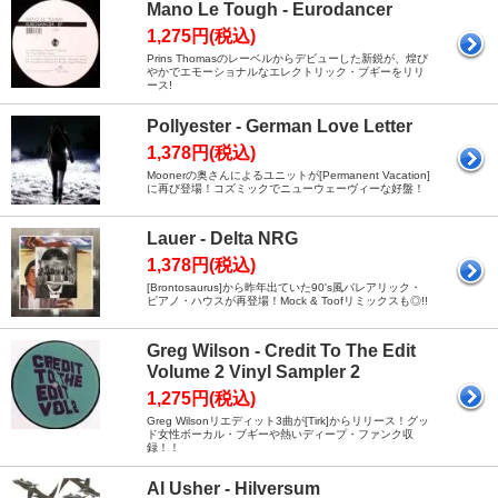
Mano Le Tough - Eurodancer
1,275円(税込)
Prins Thomasのレーベルからデビューした新鋭が、煌び
やかでエモーショナルなエレクトリック・ブギーをリリ
ース!
Pollyester - German Love Letter
1,378円(税込)
Moonerの奥さんによるユニットが[Permanent Vacation]
に再び登場！コズミックでニューウェーヴィーな好盤！
Lauer - Delta NRG
1,378円(税込)
[Brontosaurus]から昨年出ていた90's風バレアリック・
ピアノ・ハウスが再登場！Mock & Toofリミックスも◎!!
Greg Wilson - Credit To The Edit
Volume 2 Vinyl Sampler 2
1,275円(税込)
Greg Wilsonリエディット3曲が[Tirk]からリリース！グッ
ド女性ボーカル・ブギーや熱いディープ・ファンク収
録！！
Al Usher - Hilversum