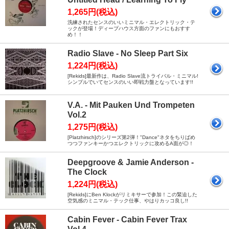
1,265円(税込)
洗練されたセンスのいいミニマル・エレクトリック・テ
ックが登場！ディープハウス方面のファンにもおすす
め！！
Radio Slave - No Sleep Part Six
1,224円(税込)
[Rekids]最新作は、Radio Slave流トライバル・ミニマル!
シンプルでいてセンスのいい即戦力盤となっています!!
V.A. - Mit Pauken Und Trompeten
Vol.2
1,275円(税込)
[Platzhirsch]のシリーズ第2弾！"Dance"ネタをちりばめ
つつファンキーかつエレクトリックに攻めるA面が◎！
Deepgroove & Jamie Anderson -
The Clock
1,224円(税込)
[Rekids]にBen Klockがリミキサーで参加！この緊迫した
空気感のミニマル・テック仕事、やはりカッコ良し!!
Cabin Fever - Cabin Fever Trax