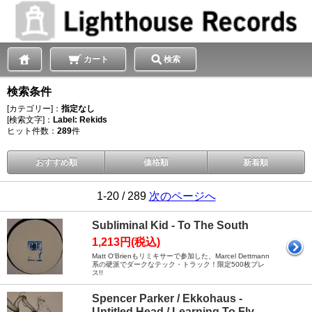
カート
検索
検索条件
[カテゴリー]：
指定なし
[検索文字]：
Label: Rekids
ヒット件数：
289
件
おすすめ順
価格順
新着順
1-20 / 289
次のページへ
Subliminal Kid - To The South
1,213円(税込)
Matt O'Brienもリミキサーで参加した、Marcel Dettmann
系の硬派でダークなテック・トラック！限定500枚プレ
ス!!
Spencer Parker / Ekkohaus -
Untitled Head / Learning To Fly