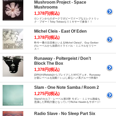
Mushroom Project - Space
Mushrooms
1,378円(税込)
ロンドンからのダークでダビーでドープなエレクトリッ
ク・ブギー！Toby Tobiasもリミキサーで参加！！
Michel Cleis - East Of Eden
1,378円(税込)
昨今一番の注目株といえるMichel Cleisが、Guy Gerber
のレーベルから抜群のトライバル・ミニマルをリリー
ス！
Runaway - Poltergeist / Don't
Block The Box
1,378円(税込)
[DFA]や[Rekids]からブレイクしたNYCデュオ、Runaway
が新レーベルを始動！いぶし銀なハメ系グルーヴ炸裂!!
Slam - One Note Samba / Room 2
1,275円(税込)
Slamのセルフ・レーベル第3弾! モダン・ミニマル路線も
意識した即戦力盤となっていてRichie Hawtinもサポート!
Radio Slave - No Sleep Part Six