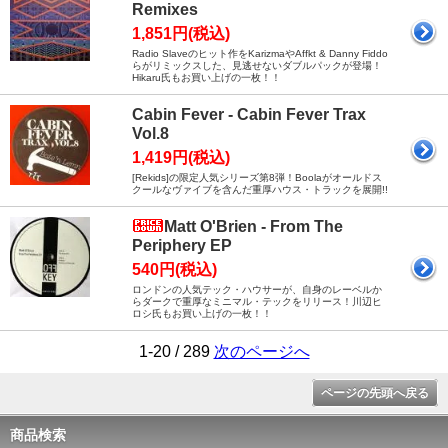
Remixes
1,851円(税込)
Radio Slaveのヒット作をKarizmaやAffkt & Danny Fiddo
らがリミックスした、見逃せないダブルパックが登場！
Hikaru氏もお買い上げの一枚！！
Cabin Fever - Cabin Fever Trax
Vol.8
1,419円(税込)
[Rekids]の限定人気シリーズ第8弾！Boolaがオールドス
クールなヴァイブを含んだ重厚ハウス・トラックを展開!!
Matt O'Brien - From The
Periphery EP
540円(税込)
ロンドンの人気テック・ハウサーが、自身のレーベルか
らダークで重厚なミニマル・テックをリリース！川辺ヒ
ロシ氏もお買い上げの一枚！！
1-20 / 289
次のページへ
ページの先頭へ戻る
商品検索