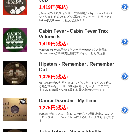
Vol.4
1,419円(税込)
[Rekids]の人気限定シリーズ第4弾はToby Tobias！今バ
ッチリ楽しめる90'sハウス系のファンキー・トラック！
Takimi氏やHikaru氏も反応済み！！
Cabin Fever - Cabin Fever Trax
Volume 5
1,419円(税込)
Masters At Work手掛けたアーリー90'sハウス作品を
Radio Slaveが即戦力仕様にエディットした限定盤！！
Hipsters - Remember / Remember
Out
1,326円(税込)
Runawayが'90年産イタロ・ハウスをリミックス！程よ
く煌びやかなアーリー90's系バレアリック・ハウスで
す！DJ Kent氏やChida氏もお買い上げの一枚！！
Dance Disorder - My Time
1,275円(税込)
Tobias.がミックスで参加したモダンで切れ味鋭いエレク
トロ・ブギー！Radio Slaveによるリミックスも冴えてま
す!!
Toby Tobias - Space Shuffle