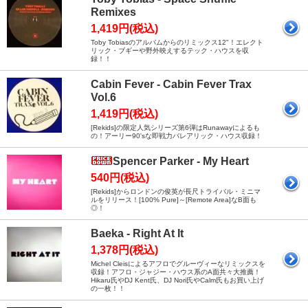
Remixes
1,419円(税込)
Toby Tobiasのアルバムからのリミックス12"！エレクト
リック・ブギーや野外映えするテック・ハウスを収
録！！
Cabin Fever - Cabin Fever Trax
Vol.6
1,419円(税込)
[Rekids]の限定人気シリーズ第6弾はRunawayによるも
の！アーリー90'sな即戦力バレアリック・ハウス収録！
Spencer Parker - My Heart
540円(税込)
[Rekids]からロンドンの俊英が長尺トライバル・ミニマ
ルをリリース！[100% Pure]～[Remote Area]なB面も
◎！
Baeka - Right At It
1,378円(税込)
Michel Cleisによるアフロでグルーヴィーなリミックスを
収録！アフロ・ジャジー・ハウス系のA面共々大推薦！
Hikaru氏やDJ Kent氏、DJ Nori氏やCalm氏もお買い上げ
の一枚！！