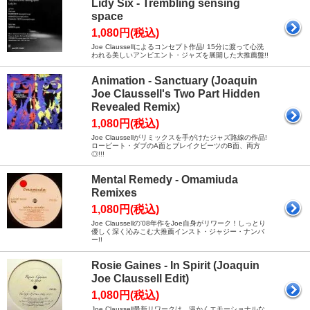
Lidy Six - Trembling sensing
space
1,080円(税込)
Joe Claussellによるコンセプト作品! 15分に渡って心洗
われる美しいアンビエント・ジャズを展開した大推薦盤!!
Animation - Sanctuary (Joaquin
Joe Claussell's Two Part Hidden
Revealed Remix)
1,080円(税込)
Joe Claussellがリミックスを手がけたジャズ路線の作品!
ロービート・ダブのA面とブレイクビーツのB面、両方
◎!!!
Mental Remedy - Omamiuda
Remixes
1,080円(税込)
Joe Claussellの'08年作をJoe自身がリワーク！しっとり
優しく深く沁みこむ大推薦インスト・ジャジー・ナンバ
ー!!
Rosie Gaines - In Spirit (Joaquin
Joe Claussell Edit)
1,080円(税込)
Joe Claussell最新リワークは、温かくエモーショナルな