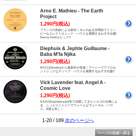
Arno E. Mathieu - The Earth
Project
1,290円(税込)
フランスの気鋭による新作！キレのある空間的でトリッ
ピーなエレクトロニック・ハウスを展開するおすすめ盤!
Danny Krivitもピック!!
Diephuis & Jephte Guillaume -
Baba M'fa Njika
1,290円(税込)
NYCの[Shelter]から最新作が登場！アーシーでアフロセ
ントリックなディープ・ハウスを展開するおすすめ盤!!
Vick Lavender feat. Angel A -
Cosmic Love
1,290円(税込)
SJUや[Sophisticado]等で活躍してきたシカゴの古株によ
る、しっとりジャジーでウォームなヴォーカル・ハウ
ス。B面も良し！
1-20 / 189
次のページへ
ページの先頭へ戻る