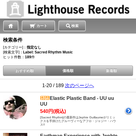
カート
検索
検索条件
[カテゴリー]：
指定なし
[検索文字]：
Label: Sacred Rhythm Music
ヒット件数：
189
件
おすすめ順
価格順
新着順
1-20 / 189
次のページへ
Elastic Plastic Band - UU uu
UU
540円(税込)
[Sacred Rhythm]の最新作はJephte Guillaumeがリミッ
クスを手掛けたグルーヴィーなアフロ・ジャジー・ハウ
ス!!
Earthman Experience with Jephte