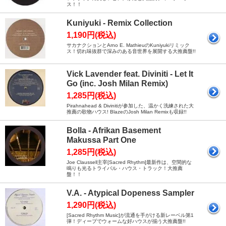
ス！！
Kuniyuki - Remix Collection
1,190円(税込)
サカナクションとArno E. MathieuのKuniyukiリミック
ス！切れ味抜群で深みのある音世界を展開する大推薦盤!!
Vick Lavender feat. Diviniti - Let It
Go (inc. Josh Milan Remix)
1,285円(税込)
Pirahnahead & Divinitiが参加した、温かく洗練された大
推薦の歌物ハウス! BlazeのJosh Milan Remixも収録!!
Bolla - Afrikan Basement
Makussa Part One
1,285円(税込)
Joe Claussell主宰[Sacred Rhythm]最新作は、空間的な
鳴りも光るトライバル・ハウス・トラック！大推薦
盤！！
V.A. - Atypical Dopeness Sampler
1,290円(税込)
[Sacred Rhythm Music]が流通を手がける新レーベル第1
弾！ディープでウォームな好ハウスが揃う大推薦盤!!