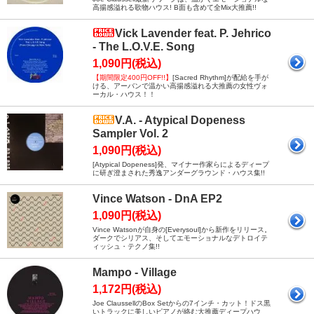
高揚感溢れる歌物ハウス! B面も含めて全Mix大推薦!!
Vick Lavender feat. P. Jehrico
- The L.O.V.E. Song
1,090円(税込)
【期間限定400円OFF!!】
[Sacred Rhythm]が配給を手が
ける、アーバンで温かい高揚感溢れる大推薦の女性ヴォ
ーカル・ハウス！！
V.A. - Atypical Dopeness
Sampler Vol. 2
1,090円(税込)
[Atypical Dopeness]発、マイナー作家らによるディープ
に研ぎ澄まされた秀逸アンダーグラウンド・ハウス集!!
Vince Watson - DnA EP2
1,090円(税込)
Vince Watsonが自身の[Everysoul]から新作をリリース。
ダークでシリアス、そしてエモーショナルなデトロイテ
ィッシュ・テクノ集!!
Mampo - Village
1,172円(税込)
Joe ClaussellのBox Setからの7インチ・カット！ドス黒
いトラックに美しいピアノが絡む大推薦ディープハウ