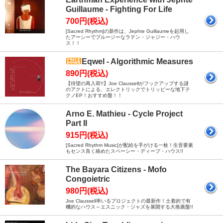
Guillaume - Fighting For Life
700円(税込)
[Sacred Rhythm]の新作は、Jephte Guillaumeを起用し
たアーシーでブルージーなラテン・ジャジー・ハウ
ス！！
Eqwel - Algorithmic Measures
890円(税込)
【待望の再入荷!!】Joe Claussellがフックアップする謎
のアクトによる、エレクトリックでトリッピーな地下テ
クノEP！おすすめ盤！！
Arno E. Mathieu - Cycle Project
Part II
915円(税込)
[Sacred Rhythm Music]が配給を手がける一枚！生音要素
もセンス良く絡めたスペーシー・ディープ・ハウス!!
The Bayara Citizens - Mofo
Congoietric
980円(税込)
Joe Claussell率いるプロジェクトの最新作！土着的で有
機的なハウス～エスニック・ジャズを展開する大推薦盤!!