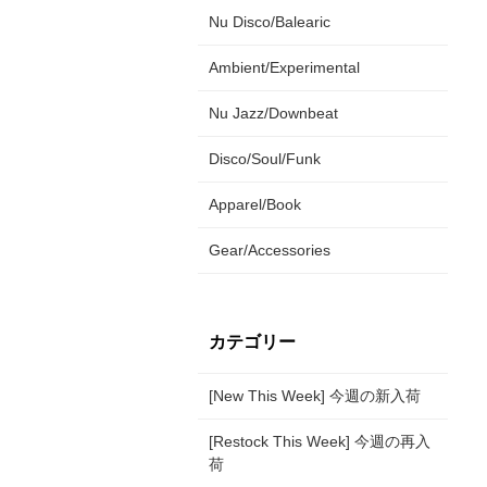
Nu Disco/Balearic
Ambient/Experimental
Nu Jazz/Downbeat
Disco/Soul/Funk
Apparel/Book
Gear/Accessories
カテゴリー
[New This Week] 今週の新入荷
[Restock This Week] 今週の再入
荷