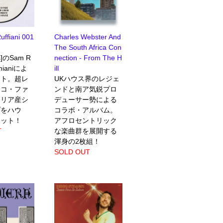
Ruffiani 001
Charles Webster And
The South Africa Con
cs]のSam R
nection - From The H
Fimianiによ
ill
ット。超レ
UKハウス界のレジェ
スコ・ファ
ンドと南ア気鋭プロ
タリア産シ
デューサー勢による
プをハウ
コラボ・アルバム。
ィット！
アフロセントリック
T
な楽曲群を展開する
渾身の2枚組！
SOLD OUT