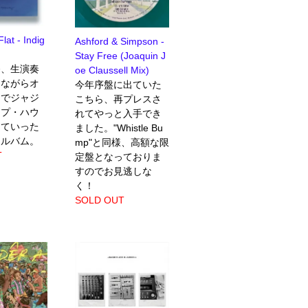
lat - Indig
Ashford & Simpson -
Stay Free (Joaquin J
発、生演奏
oe Claussell Mix)
しながらオ
今年序盤に出ていた
クでジャジ
こちら、再プレスさ
ープ・ハウ
れてやっと入手でき
していった
ました。"Whistle Bu
アルバム。
mp"と同様、高額な限
T
定盤となっておりま
すのでお見逃しな
く！
SOLD OUT