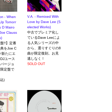
V.A. - Remixed With
ton - When
Love by Dave Lee (S
Up Tomorr
elected Works)
y D Mairo
中古でプレミア化し
Joe Clauss
ているDave Leeによ
s)
る人気シリーズの中
盤!!】定番
から、選りすぐりの8
をJoe C
曲が限定復刻。お見
lらが新たにエ
逃しなく！
DJユース
SOLD OUT
・バージョ
て限定盤で
税込)