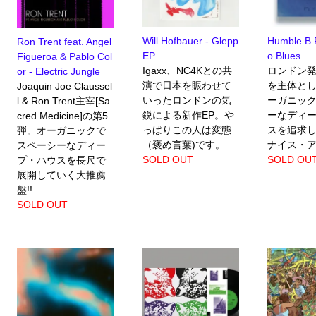
Will Hofbauer - Glepp
Humble B F
Ron Trent feat. Angel
EP
o Blues
Figueroa & Pablo Col
Igaxx、NC4Kとの共
ロンドン
or - Electric Jungle
演で日本を賑わせて
を主体と
Joaquin Joe Claussel
いったロンドンの気
ーガニッ
l & Ron Trent主宰[Sa
鋭による新作EP。や
ーなディ
cred Medicine]の第5
っぱりこの人は変態
スを追求
弾。オーガニックで
（褒め言葉)です。
ナイス・
スペーシーなディー
SOLD OUT
SOLD OU
プ・ハウスを長尺で
展開していく大推薦
盤!!
SOLD OUT