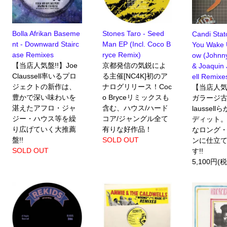
Bolla Afrikan Baseme
Stones Taro - Seed
Candi Sta
nt - Downward Stairc
Man EP (Incl. Coco B
You Wake 
ase Remixes
ryce Remix)
ow (Johnn
【当店人気盤!!】Joe
京都発信の気鋭によ
& Joaquin 
Claussell率いるプロ
る主催[NC4K]初のア
ell Remixe
ジェクトの新作は、
ナログリリース！Coc
【当店人気
豊かで深い味わいを
o Bryceリミックスも
ガラージ古典
湛えたアフロ・ジャ
含む、ハウス/ハード
laussel
ジー・ハウス等を繰
コア/ジャングル全て
ディット。
り広げていく大推薦
有りな好作品！
なロング
盤!!
SOLD OUT
ンに仕立
SOLD OUT
す!!
5,100円(