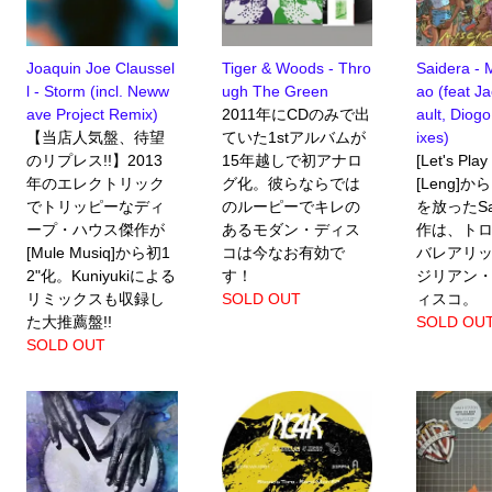
Joaquin Joe Claussel
Tiger & Woods - Thro
Saidera - 
l - Storm (incl. Neww
ugh The Green
ao (feat J
ave Project Remix)
2011年にCDのみで出
ault, Diog
【当店人気盤、待望
ていた1stアルバムが
ixes)
のリプレス!!】2013
15年越しで初アナロ
[Let's Pla
年のエレクトリック
グ化。彼らならでは
[Leng]
でトリッピーなディ
のルーピーでキレの
を放ったSa
ープ・ハウス傑作が
あるモダン・ディス
作は、ト
[Mule Musiq]から初1
コは今なお有効で
バレアリ
2"化。Kuniyukiによる
す！
ジリアン・
リミックスも収録し
SOLD OUT
ィスコ。
た大推薦盤!!
SOLD OU
SOLD OUT