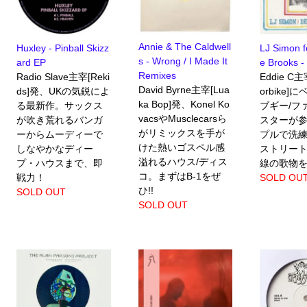
Annie & The Caldwell
Huxley - Pinball Skizz
LJ Simon f
s - Wrong / I Made It
ard EP
e Brooks - 
Remixes
Radio Slave主宰[Reki
Eddie C主
David Byrne主宰[Lua
ds]発、UKの気鋭によ
orbike]
ka Bop]発、Konel Ko
る最新作。サックス
ブギー/フ
vacsやMusclecarsら
が吹き荒れるバンガ
スターが
がリミックスを手が
ーからムーディーで
プルで洗練
けた熱いゴスペル感
しなやかなディー
ストリー
溢れるハウス/ディス
プ・ハウスまで、即
線の歌物
コ。まずはB-1をぜ
戦力！
SOLD OU
ひ!!
SOLD OUT
SOLD OUT