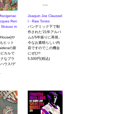
Miscigenac
Joaquin Joe Claussel
acques Ren
l - Raw Tones
o Strausz m
パンデミック下で制
作された'21年アルバ
y House]や
ムが5年振りに再発。
からもヒット
今なお素晴らしい内
ideraの新
容ですのでこの機会
ロピカルで
にぜひ!!
ックなブラ
5,500円(税込)
ハウス/デ
T