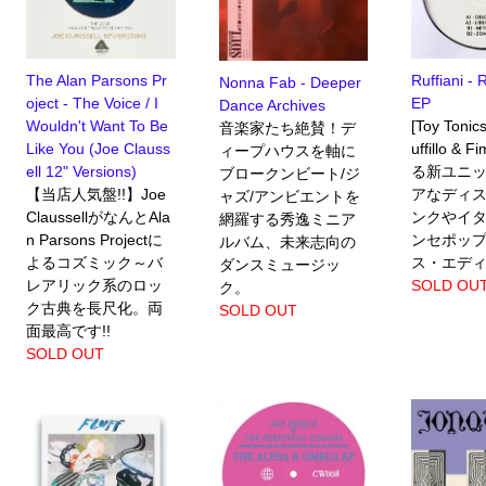
The Alan Parsons Pr
Ruffiani - 
Nonna Fab - Deeper
oject - The Voice / I
EP
Dance Archives
Wouldn't Want To Be
[Toy Toni
音楽家たち絶賛！デ
Like You (Joe Clauss
uffillo & 
ィープハウスを軸に
ell 12" Versions)
る新ユニ
ブロークンビート/ジ
【当店人気盤!!】Joe
アなディ
ャズ/アンビエントを
ClaussellがなんとAla
ンクやイ
網羅する秀逸ミニア
n Parsons Projectに
ンセポッ
ルバム、未来志向の
よるコズミック～バ
ス・エデ
ダンスミュージッ
レアリック系のロッ
SOLD OU
ク。
ク古典を長尺化。両
SOLD OUT
面最高です!!
SOLD OUT