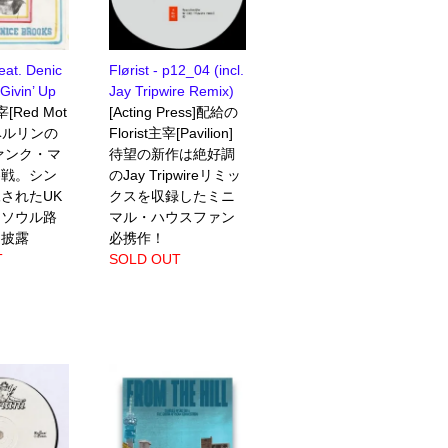
eat. Denic
Flørist - p12_04 (incl.
Givin’ Up
Jay Tripwire Remix)
宰[Red Mot
[Acting Press]配給の
にベルリンの
Florist主宰[Pavilion]
ァンク・マ
待望の新作は絶好調
参戦。シン
のJay Tripwireリミッ
されたUK
クスを収録したミニ
トソウル路
マル・ハウスファン
を披露
必携作！
T
SOLD OUT