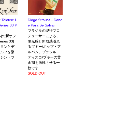
 Tolouse L
Diogo Strausz - Danc
Series 33 P
e Para Se Salvar
ブラジルの現行プロ
 66]の新オフ
デューサーによる、
ies 33]
陽光感と開放感溢れ
リヨンとデ
るブギー/ポップ・ア
ドルフを繋
ルバム。ブラジル・
マシン・フ
ディスコ/ブギーの黄
金期を彷彿させる一
T
枚です!!
SOLD OUT