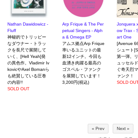
Nathan Dawidowicz -
Arp Frique & The Per
Jonquera x
Fluff
petual Singers - Alph
ow Trax - 
神秘的でトリッピー
a & Omega EP
art One
なダウナー・トラッ
アムス拠点Arp Frique
[Avenue
クを長尺で展開して
率いるユニットの最
シュート[Ser
いく、[Hell Yeah]発
新12インチ。今回も
第一弾。
の異色作。Vladimir Iv
血湧き肉躍る最高の
ュッセル
kovicやAxel Bomanら
ゴスペル・ファンク
ぐ奇天烈
も絶賛している圧巻
を展開しています！
ァンク！
の内容!!
3,200円(税込)
SOLD OU
SOLD OUT
« Prev
Next »