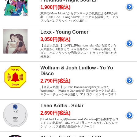
1,900円(税込)
東京の[Mule Musiq]からデンマークの気鋭によるEPが到
着。Bella Boo、Longhairのリミックスも搭載した、カラ
フルなバレアリック・ハウスEP！
Lexx - Young Corner
3,050円(税込)
【当店人気盤!!】'14年に[Phantom Island]から出ていた
人気盤が、1曲加えてLexx自身のレーベルから再発。モ
ダン・バレアリックな秀逸ダンス・トラックが揃った大
推薦盤!!
Wolfram & Josh Ludlow - Yo Yo
Disco
2,790円(税込)
【当店人気盤!!】[Public Possession]等で知られた
Wolframと、[Make A Dance]の片割れがタッグを結成し
キラー・チューンをお届け。アナログ・オンリーです！
Theo Kottis - Solar
2,690円(税込)
[Shall Not Fade]や[Permanent Vacation]にも参加するロ
ンドンの気鋭が、UKハウス注目レーベルからプログレッ
シヴ・ハウス路線の最新作をリリース！