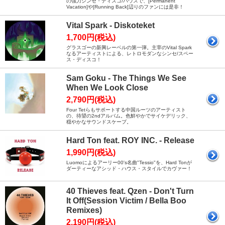
の強力シンセ・ディスコ/ハウスで、[Permanent
Vacation]や[Running Back]辺りのファンには是非！
Vital Spark - Diskoteket
1,700円(税込)
グラスゴーの新興レーベルの第一弾。主宰のVital Spark
なるアーティストによる、レトロモダンなシンセ/スペー
ス・ディスコ！
Sam Goku - The Things We See
When We Look Close
2,790円(税込)
Four Tetらもサポートする中国ルーツのアーティスト
の、待望の2ndアルバム。色鮮やかでサイケデリック、
穏やかなサウンドスケープ。
Hard Ton feat. ROY INC. - Release
1,990円(税込)
Luomoによるアーリー00's名曲"Tessio"を、Hard Tonが
ダーティーなアシッド・ハウス・スタイルでカヴァー！
40 Thieves feat. Qzen - Don't Turn
It Off(Session Victim / Bella Boo
Remixes)
2,190円(税込)