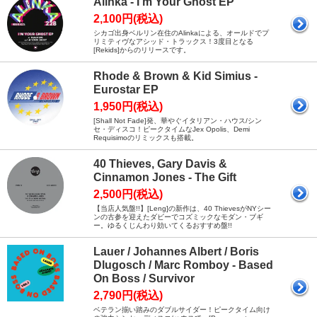
Alinka - I’m Your Ghost EP
2,100円(税込)
シカゴ出身ベルリン在住のAlinkaによる、オールドでプ
リミティヴなアシッド・トラックス！3度目となる
[Rekids]からのリリースです。
Rhode & Brown & Kid Simius -
Eurostar EP
1,950円(税込)
[Shall Not Fade]発、華やぐイタリアン・ハウス/シン
セ・ディスコ！ピークタイムなJex Opolis、Demi
Requisimoのリミックスも搭載。
40 Thieves, Gary Davis &
Cinnamon Jones - The Gift
2,500円(税込)
【当店人気盤!!】[Leng]の新作は、40 ThievesがNYシー
ンの古参を迎えたダビーでコズミックなモダン・ブギ
ー。ゆるくじんわり効いてくるおすすめ盤!!
Lauer / Johannes Albert / Boris
Dlugosch / Marc Romboy - Based
On Boss / Survivor
2,790円(税込)
ベテラン揃い踏みのダブルサイダー！ピークタイム向け