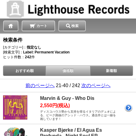
カート
検索
検索条件
[カテゴリー]：
指定なし
[検索文字]：
Label: Permanent Vacation
ヒット件数：
242
件
おすすめ順
価格順
新着順
前のページへ
21-40 / 242
次のページへ
Marvin & Guy - Who Dis
2,550円(税込)
ディスコハウス勢から支持を得るイタリアのデュオによ
る、ピーク路線のアシッド・ハウス。過去作とは一線を
画しています！
Kasper Bjørke / El Agua Es
Profunda - Night Soul EP