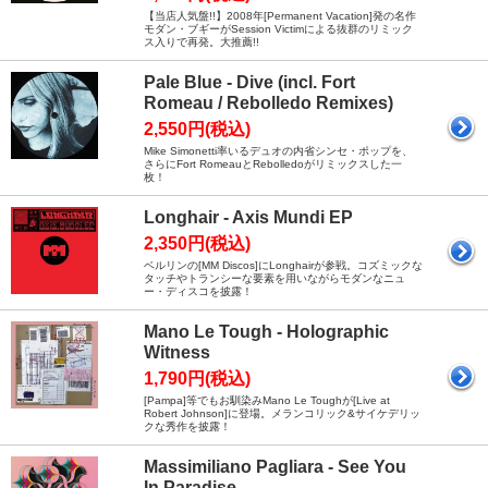
【当店人気盤!!】2008年[Permanent Vacation]発の名作
モダン・ブギーがSession Victimによる抜群のリミック
ス入りで再発。大推薦!!
Pale Blue - Dive (incl. Fort
Romeau / Rebolledo Remixes)
2,550円(税込)
Mike Simonetti率いるデュオの内省シンセ・ポップを、
さらにFort RomeauとRebolledoがリミックスした一
枚！
Longhair - Axis Mundi EP
2,350円(税込)
ベルリンの[MM Discos]にLonghairが参戦。コズミックな
タッチやトランシーな要素を用いながらモダンなニュ
ー・ディスコを披露！
Mano Le Tough - Holographic
Witness
1,790円(税込)
[Pampa]等でもお馴染みMano Le Toughが[Live at
Robert Johnson]に登場。メランコリック&サイケデリッ
クな秀作を披露！
Massimiliano Pagliara - See You
In Paradise