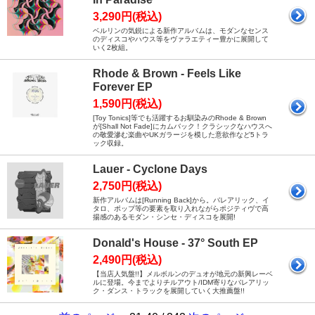
3,290円(税込)
ベルリンの気鋭による新作アルバムは、モダンなセンス
のディスコやハウス等をヴァラエティー豊かに展開して
いく2枚組。
Rhode & Brown - Feels Like
Forever EP
1,590円(税込)
[Toy Tonics]等でも活躍するお馴染みのRhode & Brown
が[Shall Not Fade]にカムバック！クラシックなハウスへ
の敬愛滲む楽曲やUKガラージを模した意欲作など5トラ
ック収録。
Lauer - Cyclone Days
2,750円(税込)
新作アルバムは[Running Back]から。バレアリック、イ
タロ、ポップ等の要素を取り入れながらポジティヴで高
揚感のあるモダン・シンセ・ディスコを展開!
Donald's House - 37° South EP
2,490円(税込)
【当店人気盤!!】メルボルンのデュオが地元の新興レーベ
ルに登場。今までよりチルアウト/IDM寄りなバレアリッ
ク・ダンス・トラックを展開していく大推薦盤!!