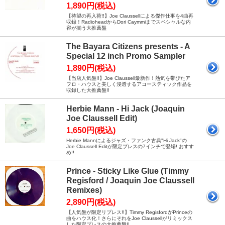
1,890円(税込)
【待望の再入荷!!】Joe Claussellによる傑作仕事を4曲再
収録！RadioheadからDori Caymmiまでスペシャルな内
容が揃う大推薦盤
The Bayara Citizens presents - A
Special 12 inch Promo Sampler
1,890円(税込)
【当店人気盤!!】Joe Claussell最新作！熱気を帯びたア
フロ・ハウスと美しく浸透するアコースティック作品を
収録した大推薦盤!!
Herbie Mann - Hi Jack (Joaquin
Joe Claussell Edit)
1,650円(税込)
Herbie Mannによるジャズ・ファンク古典"Hi Jack"の
Joe Claussell Editが限定プレスの7インチで登場! おすす
め!!
Prince - Sticky Like Glue (Timmy
Regisford / Joaquin Joe Claussell
Remixes)
2,890円(税込)
【人気盤が限定リプレス!!】Timmy RegisfordがPrinceの
曲をハウス化！さらにそれをJoe Claussellがリミックス
した限定プレスの大推薦盤!!