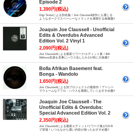
Episode 2
1,390円(税込)
Gigi Testaによる別名義！Joe Claussell諸作にも通じる
ようなダークでスペーシーなトラックを展開する推薦盤!!
Joaquin Joe Claussell - Unofficial
Edits & Overdubs Advanced
Edition Vol. 2 Vinyl 1
2,090円(税込)
Joe Claussellによる最新リワーク/エディット集！Bill
Withers音源を見事にハウス化したA-2が特に大推薦!!
Bolla Afrikan Basement feat.
Bonga - Wandolo
1,650円(税込)
Joe Claussellによる別プロジェクトの最新作！アーシー
でウォームなアフロ・ハウスを展開していくおすすめ盤!!
Joaquin Joe Claussell - The
Unofficial Edits & Overdubs:
Special Advanced Edition Vol. 2
2,350円(税込)
Joe Claussellによる最新エディット/リワーク集がCD-R
で登場！いつもながら濃い内容が揃ったおすすめ盤!!