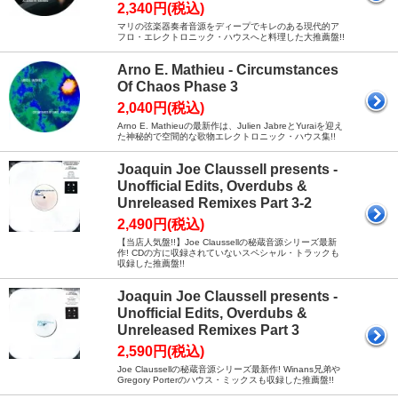
2,340円(税込)
マリの弦楽器奏者音源をディープでキレのある現代的ア
フロ・エレクトロニック・ハウスへと料理した大推薦盤!!
Arno E. Mathieu - Circumstances
Of Chaos Phase 3
2,040円(税込)
Arno E. Mathieuの最新作は、Julien JabreとYuraiを迎え
た神秘的で空間的な歌物エレクトロニック・ハウス集!!
Joaquin Joe Claussell presents -
Unofficial Edits, Overdubs &
Unreleased Remixes Part 3-2
2,490円(税込)
【当店人気盤!!】Joe Claussellの秘蔵音源シリーズ最新
作! CDの方に収録されていないスペシャル・トラックも
収録した推薦盤!!
Joaquin Joe Claussell presents -
Unofficial Edits, Overdubs &
Unreleased Remixes Part 3
2,590円(税込)
Joe Claussellの秘蔵音源シリーズ最新作! Winans兄弟や
Gregory Porterのハウス・ミックスも収録した推薦盤!!