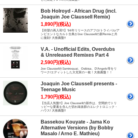
Bob Holroyd - African Drug (incl.
Joaquin Joe Claussell Remix)
1,890円(税込)
【待望の再入荷!!】'94年リリースのアフロ/トライバル/ア
ンビエントなカルト古典がJoe Claussellの新Remixと共
に復刻! 大推薦盤!!
V.A. - Unofficial Edits, Overdubs
& Unreleased Remixes Part 4
2,590円(税込)
Joe ClaussellがJamiroquai、Osibisa、D'Angelo等をリ
ワーク/エディットした大充実の一枚！大推薦盤！！
Joaquin Joe Claussell presents -
Teenage Music
1,790円(税込)
【当店人気盤!!】Joe Claussellの新作は、空間的でトリ
ッピーな要素を含んだ切れ味抜群のエレクトロニック・
ハウス! 大推薦盤!!
Bassekou Kouyate - Jama Ko
Alternative Versions (by Bobby
Masalo / Arno E. Mathieu)