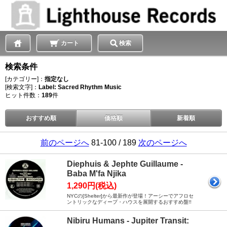
カート
検索
検索条件
[カテゴリー]：
指定なし
[検索文字]：
Label: Sacred Rhythm Music
ヒット件数：
189
件
おすすめ順
価格順
新着順
前のページへ
81-100 / 189
次のページへ
Diephuis & Jephte Guillaume -
Baba M'fa Njika
1,290円(税込)
NYCの[Shelter]から最新作が登場！アーシーでアフロセ
ントリックなディープ・ハウスを展開するおすすめ盤!!
Nibiru Humans - Jupiter Transit: