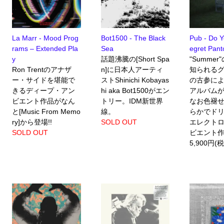
La Marr - Mood Prog
Bot1500 - The Black
Pub - Do Y
rams – Extended Pla
Sea
egret Pan
y
話題沸騰の[Short Spa
"Summe
Ron Trentのアナザ
n]に日本人アーティ
知られる
ー・サイドを堪能で
ストShinichi Kobayas
の古参による
きるディープ・アン
hi aka Bot1500がエン
アルバム
ビエント作品がなん
トリー。IDM新世界
なお色褪
と[Music From Memo
線。
らかでド
ry]から登場!!
SOLD OUT
エレクトロ
SOLD OUT
ビエント
5,900円(