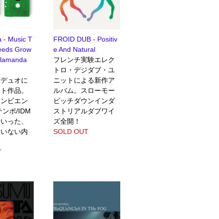
 - Music T
FROID DUB - Positiv
eeds Grow
e And Natural
alamanda
フレンチ実験エレク
トロ・デジダブ・ユ
目デュオに
ニットによる新作ア
ット作品。
ルバム。スローモー
アンビエン
ピッチダウンインダ
ンポ/IDM
ストリアルダブワイ
ていった、
ズ全開！
違いない内
SOLD OUT
T