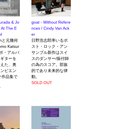
urada & Jo
goat - Without Refere
 At The E
nces / Cindy Van Ack
ol
er
ashと元幾何
日野浩志郎率いるポ
o Katsur
スト・ロック・アン
ラボ・アルバ
サンブル新作はスイ
。ギターを
スのダンサー/振付師
据えた、奥
の為のスコア。部族
アンビエン
的であり未来的な律
ク作品集で
動。
SOLD OUT
T