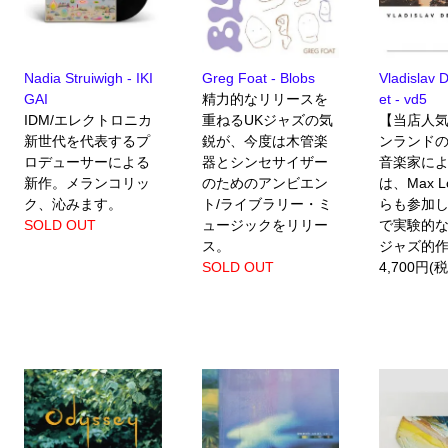
Nadia Struiwigh - IKI
Greg Foat - Blobs
Vladislav 
GAI
精力的なリリースを
et - vd5
IDM/エレクトロニカ
重ねるUKジャズの気
【当店人気
新世代を代表するプ
鋭が、今度は木管楽
ンランド
ロデューサーによる
器とシンセサイザー
音楽家に
新作。メランコリッ
のためのアンビエン
は、Max Lo
ク、沁みます。
ト/ライブラリー・ミ
らも参加
SOLD OUT
ュージックをリリー
で実験的
ス。
ジャズ的
SOLD OUT
4,700円(