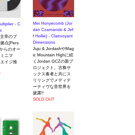
Mei Honyecomb (Jor
ltiplier - C
dan Czamanski & Jef
e
f Hollie) - Clairvoyant
ary主宰のブ
Dimensions
点[Pers
Juju & JordashやMag
air]からのオー
ic Mountain Highに続
・ミニマ
くJordan GCZの新プ
ーエイジ推
ロジェクト。古株サ
ックス奏者と共にス
T
リリングでメディテ
ーティヴな音世界を
披露!!
SOLD OUT