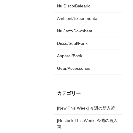
Nu Disco/Balearic
Ambient/Experimental
Nu Jazz/Downbeat
Disco/Soul/Funk
Apparel/Book
Gear/Accessories
カテゴリー
[New This Week] 今週の新入荷
[Restock This Week] 今週の再入
荷