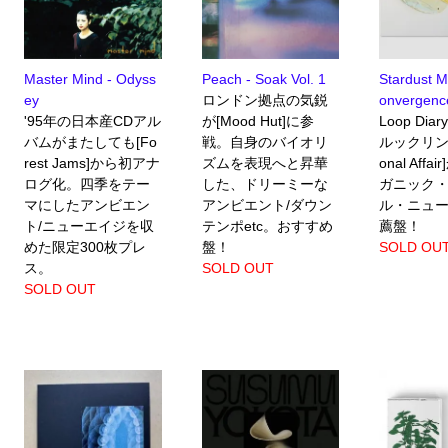
Master Mind - Odyss
Peach - Soak Vol. 1
Stardust Mu
ey
ロンドン拠点の気鋭
onvergenc
'95年の日本産CDアル
が[Mood Hut]に参
Loop Di
バムがまたしても[Fo
戦。自身のバイオリ
ルックリン拠
rest Jams]から初アナ
ズムを表現へと昇華
onal Aff
ログ化。四季をテー
した、ドリーミーな
ガニック
マにしたアンビエン
アンビエント/ダウン
ル・ニュ
ト/ニューエイジを収
テンポetc。おすすめ
薦盤！
めた限定300枚プレ
盤！
SOLD OU
ス。
SOLD OUT
SOLD OUT