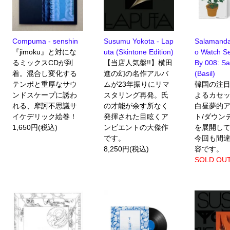
Compuma - senshin
Susumu Yokota - Lap
Salamanda
『jimoku』と対にな
uta (Skintone Edition)
o Watch S
るミックスCDが到
【当店人気盤!!】横田
By 008: S
着。混合し変化する
進の幻の名作アルバ
(Basil)
テンポと重厚なサウ
ムが23年振りにリマ
韓国の注
ンドスケープに誘わ
スタリング再発。氏
よるカセ
れる、摩訶不思議サ
の才能が余す所なく
白昼夢的
イケデリック絵巻！
発揮された目眩くア
ト/ダウンテ
1,650円(税込)
ンビエントの大傑作
を展開し
です。
今回も間
8,250円(税込)
容です。
SOLD OU