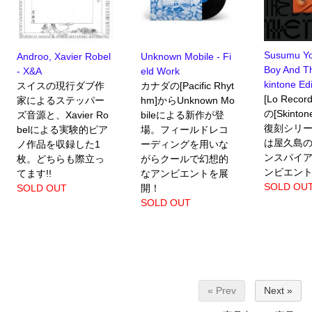
Susumu Yo
Androo, Xavier Robel
Unknown Mobile - Fi
Boy And T
- X&A
eld Work
kintone Edi
スイスの現行ダブ作
カナダの[Pacific Rhyt
[Lo Recor
家によるステッパー
hm]からUnknown Mo
の[Skint
ズ音源と、Xavier Ro
bileによる新作が登
復刻シリ
belによる実験的ピア
場。フィールドレコ
は屋久島
ノ作品を収録した1
ーディングを用いな
ンスパイ
枚。どちらも際立っ
がらクールで幻想的
ンビエン
てます!!
なアンビエントを展
SOLD OU
SOLD OUT
開！
SOLD OUT
« Prev
Next »