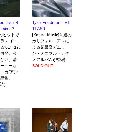
ou Ever R
Tyler Friedman - ME
tomime?
TLASR
r"のヒットで
[Kontra-Music]常連の
グラスゴー
カリフォルニアンに
'01年1st
よる超最高ガムラ
が再発。今
ン・ミニマル・テク
せない、清
ノアルバムが登場！
リーミーな
SOLD OUT
ニカ/アン
作品集。
税込)