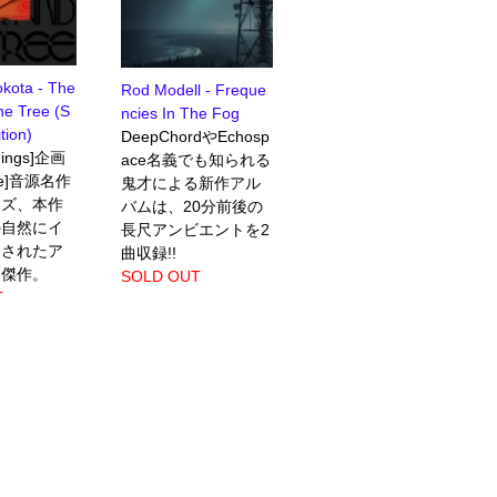
kota - The
Rod Modell - Freque
he Tree (S
ncies In The Fog
tion)
DeepChordやEchosp
dings]企画
ace名義でも知られる
one]音源名作
鬼才による新作アル
ーズ、本作
バムは、20分前後の
の自然にイ
長尺アンビエントを2
アされたア
曲収録!!
ト傑作。
SOLD OUT
T