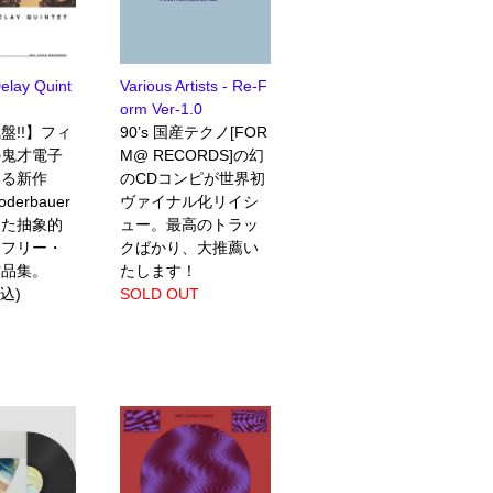
Delay Quint
Various Artists - Re-F
orm Ver-1.0
盤!!】フィ
90’s 国産テクノ[FOR
の鬼才電子
M@ RECORDS]の幻
よる新作
のCDコンピが世界初
derbauer
ヴァイナル化リイシ
した抽象的
ュー。最高のトラッ
なフリー・
クばかり、大推薦い
作品集。
たします！
税込)
SOLD OUT