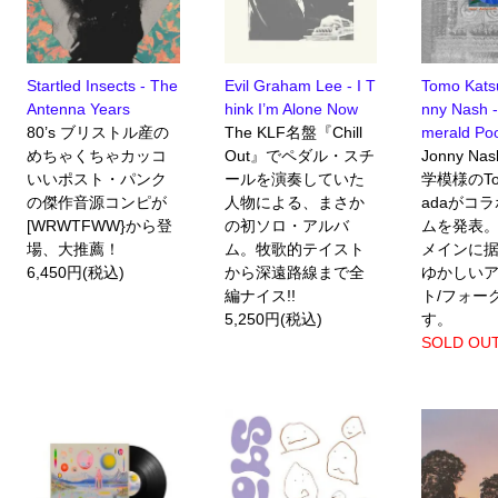
Startled Insects - The
Evil Graham Lee - I T
Tomo Kats
Antenna Years
hink I’m Alone Now
nny Nash -
80’s ブリストル産の
The KLF名盤『Chill
merald Po
めちゃくちゃカッコ
Out』でペダル・スチ
Jonny N
いいポスト・パンク
ールを演奏していた
学模様のTom
の傑作音源コンピが
人物による、まさか
adaがコ
[WRWTFWW}から登
の初ソロ・アルバ
ムを発表
場、大推薦！
ム。牧歌的テイスト
メインに
6,450円(税込)
から深遠路線まで全
ゆかしい
編ナイス!!
ト/フォー
5,250円(税込)
す。
SOLD OU