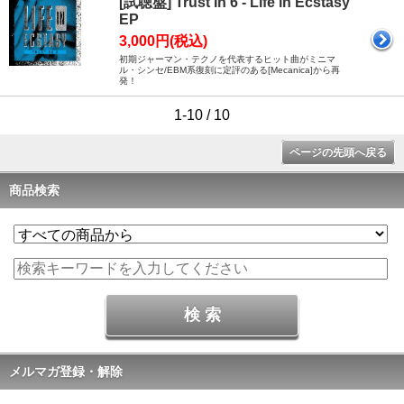
[試聴盤] Trust In 6 - Life in Ecstasy
EP
3,000円(税込)
初期ジャーマン・テクノを代表するヒット曲がミニマ
ル・シンセ/EBM系復刻に定評のある[Mecanica]から再
発！
1-10 / 10
ページの先頭へ戻る
商品検索
メルマガ登録・解除