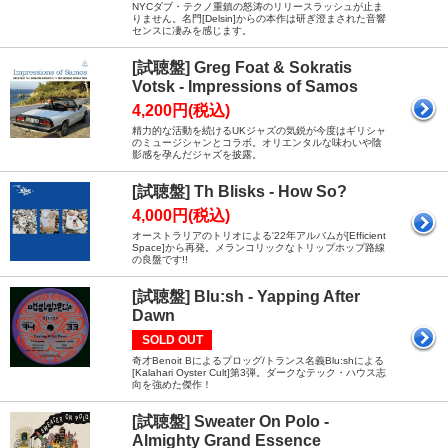
NYCダブ・テクノ重鎮の怒涛のリリースラッシュが止ま
りません。名門[Delsin]からの本作は研ぎ澄まされた音響
センスに凄みを感じます。
[試聴盤] Greg Foat & Sokratis
Votsk - Impressions of Samos
4,200円(税込)
精力的な活動を続けるUKジャズの気鋭が今度はギリシャ
のミュージシャンとコラボ。オリエンタルな味わいや陰
影感を孕んだジャズを披露。
[試聴盤] Th Blisks - How So?
4,000円(税込)
オーストラリアのトリオによる'22年アルバムが[Efficient
Space]から再発。メランコリックなトリップホップ路線
の良盤です!!
[試聴盤] Blu:sh - Yapping After
Dawn
SOLD OUT
奇才Benoit Bによるプロッグ/トランス名義Blu:shによる
[Kalahari Oyster Cult]第3弾。ダークなテック・ハウス志
向を強めた傑作！
[試聴盤] Sweater On Polo -
Almighty Grand Essence