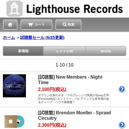
カート
検索
ホーム
＞
試聴盤セール (6/25更新)
新着順
おすすめ順
価格順
1-10 / 10
[試聴盤] New Members - Night
Time
2,100円(税込)
ダブリン出身のネオ・プログレッシヴ気鋭がSpray主宰
[Punctuality]にエントリー。バレアリックな多幸感のあ
るディープ・ハウス推薦盤！
[試聴盤] Brendon Moeller - Sprawl
Circuitry
2,300円(税込)