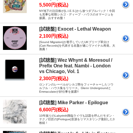
5,500円(税込)
NY地下の注目株が[L.I.E.S.]から放つダブルパック！今回
も見事な初期シカゴ・ディープ・ハウスのオマージュを
披露。おすすめ盤！
[試聴盤] Exocet - Lethal Weapon
2,100円(税込)
[Sound Migration]が着手していたUKブリープ草分け
[Catt Records]を代表する名盤が遂にヴァイナル再発。大
推薦！
[試聴盤] Wez Whynt & Moresoul /
Prefix One feat. Nambi - London
vs Chicago, Vol. 1
2,300円(税込)
ロンドンのレーベルがシカゴ勢をフィーチャーしたソウ
ルフル・ハウス集をリリース。Glenn Undergroundと
Emmaculateが好仕事を披露!!
[試聴盤] Mike Parker - Epilogue
6,600円(税込)
10年振りのLabyrinth降臨ライヴも話題を呼んだモダン・
テクノ巨匠の[Prologue]音源をリマスタリング復刻した3
枚組！