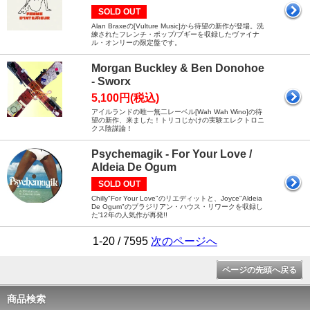
SOLD OUT
Alan Braxeの[Vulture Music]から待望の新作が登場。洗
練されたフレンチ・ポップ/ブギーを収録したヴァイナ
ル・オンリーの限定盤です。
Morgan Buckley & Ben Donohoe
- Sworx
5,100円(税込)
アイルランドの唯一無二レーベル[Wah Wah Wino]の待
望の新作、来ました！トリコじかけの実験エレクトロニ
クス陰謀論！
Psychemagik - For Your Love /
Aldeia De Ogum
SOLD OUT
Chilly"For Your Love"のリエディットと、Joyce"Aldeia
De Ogum"のブラジリアン・ハウス・リワークを収録し
た'12年の人気作が再発!!
1-20 / 7595
次のページへ
ページの先頭へ戻る
商品検索