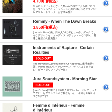
4,700円(税込)
当店ロングヒットとなったMurrinの相方による初ソロ作
は、ブラジルのミュージシャンと共に綴られるエスノ/バ
レアリカ・トラック。おすすめ盤！
Remmy - When The Dawn Breaks
3,850円(税込)
[Lunatic Music]発、日本人DJのデビュー作。ダークでサ
イケデリックなニューディスコ/テック・ハウス跨ぐ、見
逃し厳禁の大推薦盤！
Instruments of Rapture - Certain
Realities
SOLD OUT
The Revengeの[Instruments Of Rapture]の復活後第4
弾。Palms Traxプレイのアーバン・ディスコネタを含
む、ビートダウン・ブギー集！
Jura Soundsystem - Morning Star
SOLD OUT
[Isle Of Jura]主宰による6曲入りアルバム。バレアリック
でダビーなダウンテンポが軸となった、今回も全編ナイ
スな1枚です!!
Femme d'Intérieur - Femme
d'Intérieur