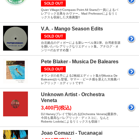
SOLD OUT
Quiet VillageがCompass Point All Starsの一員によるバ
レアリック古典をカヴァー。Mad Professorによるリミ
ックスも収録した大推薦盤!!
V.A. - Mango Season Edits
SOLD OUT
台北拠点のディガーによる新レーベル第1弾。台湾産音源
を捌いたバレアリックなリエディット集。アナログ・オ
ンリーのおすすめ盤！
Pete Blaker - Musica De Baleares
SOLD OUT
オランダの名手による2枚組エディット集が[Musica De
Baleares]から登場。サマー・ビーチ感を湛えた大推薦バ
レアリック・エディットです!!
Unknown Artist - Orchestra
Veneta
3,400円(税込)
DJ Harveyプレイで知られる[Orchestra Veneta]最新作。
今回も最高なバレアリック・ディスコに、なんと
Roberto Lodolaによるリミックスも収録！
Joao Comazzi - Tucanaçai