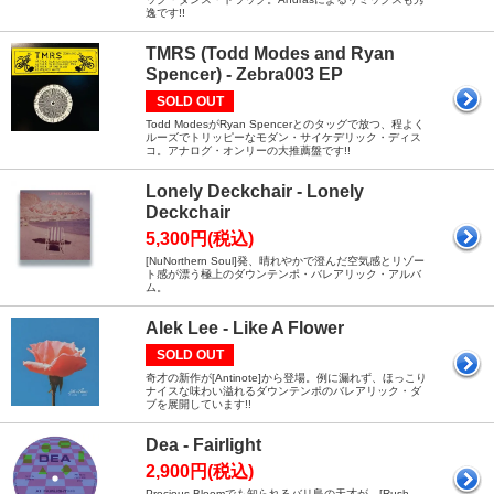
逸です!!
TMRS (Todd Modes and Ryan
Spencer) - Zebra003 EP
SOLD OUT
Todd ModesがRyan Spencerとのタッグで放つ、程よく
ルーズでトリッピーなモダン・サイケデリック・ディス
コ。アナログ・オンリーの大推薦盤です!!
Lonely Deckchair - Lonely
Deckchair
5,300円(税込)
[NuNorthern Soul]発、晴れやかで澄んだ空気感とリゾー
ト感が漂う極上のダウンテンポ・バレアリック・アルバ
ム。
Alek Lee - Like A Flower
SOLD OUT
奇才の新作が[Antinote]から登場。例に漏れず、ほっこり
ナイスな味わい溢れるダウンテンポのバレアリック・ダ
ブを展開しています!!
Dea - Fairlight
2,900円(税込)
Precious Bloomでも知られるバリ島の天才が、[Rush