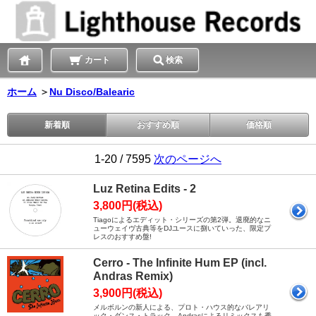
カート
検索
ホーム
＞
Nu Disco/Balearic
新着順
おすすめ順
価格順
1-20 / 7595
次のページへ
Luz Retina Edits - 2
3,800円(税込)
Tiagoによるエディット・シリーズの第2弾。退廃的なニ
ューウェイヴ古典等をDJユースに捌いていった、限定プ
レスのおすすめ盤!
Cerro - The Infinite Hum EP (incl.
Andras Remix)
3,900円(税込)
メルボルンの新人による、プロト・ハウス的なバレアリ
ック・ダンス・トラック。Andrasによるリミックスも秀