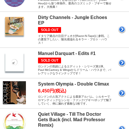
Hour]から放つ単独作。最高のコズミック・ブギーで魅せ
ます。大推薦！
Dirty Channels - Jungle Echoes
EP
SOLD OUT
イタリア拠点の注目デュオが[Razor-N-Tape]に参戦。こ
の夏投下したい、陽光感溢れるキラー・プロト・ハウ
ス！
Manuel Darquart - Edits #1
SOLD OUT
ロンドンの気鋭によるエディット・シリーズ第1弾。
Paul McCartney & Wingsからドリーム・ハウスまで、バ
レアリックなラインナップです！
System Olympia - Double Climax
6,450円(税込)
ロンドンの人気アクトによる最新アルバム。シルキーで
ロマンティックなシンセ・ファンク/ブギー/ポップで魅了
していく、例に漏れず素敵な1枚です。
Quiet Village - Till The Doctor
Gets Back (incl. Mad Professor
Remix)