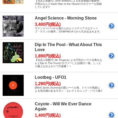
【当店人気盤!!】John Beltranによる生音路線の最新作。
今回はなんとSade"War of the Hearts"のカヴァーも収録
しています!!
Angel Science - Morning Stone
3,400円(税込)
ヴァンクーバーから届けられたミステリアスなディー
プ・テクノの傑作。100BPMのA-1から引き込まれます。
Dip In The Pool - What About This
Love
1,890円(税込)
【当店人気盤!!】Mr. Fingersによる不朽のハウス古典をな
んとDip In The Poolがカヴァーした話題の一枚。しっと
り極上な仕上がりで大推薦！！
Lootbeg - UFO1
1,290円(税込)
[Blind Jacks Journey]の親レーベル発、ドイツの気鋭に
よる清涼感のあるモダン・エレクトロニック・ハウス集!!
Coyote - Will We Ever Dance
Again
1,400円(税込)