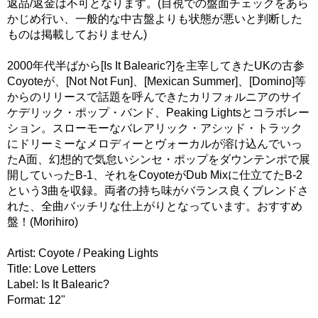
返品/返金は不可となります。(目視での盤面チェックをあら
かじめ行い、一般的な中古盤よりも状態が悪いと判断した
ものは掲載しておりません)
2000年代半ばから[Is It Balearic?]を主宰してきたUKの古参
Coyoteが、[Not Not Fun]、[Mexican Summer]、[Domino]等
からのリリースで話題を呼んできたカリフォルニアのサイ
ケデリック・ポップ・バンド、Peaking Lightsとコラボレー
ション。スローモーなバレアリック・アシッド・トラック
にドリーミーなメロディーとヴォーカルが溶け込んでいっ
たA面、幻想的で気怠いシンセ・ポップをダウンテンポで展
開していったB-1、それをCoyoteがDub Mixに仕立てたB-2
という3曲を収録。両者の持ち味がバランス良くブレンドさ
れた、全曲バッチリな仕上がりとなっています。おすすめ
盤！(Morihiro)
Artist: Coyote / Peaking Lights
Title: Love Letters
Label: Is It Balearic?
Format: 12"