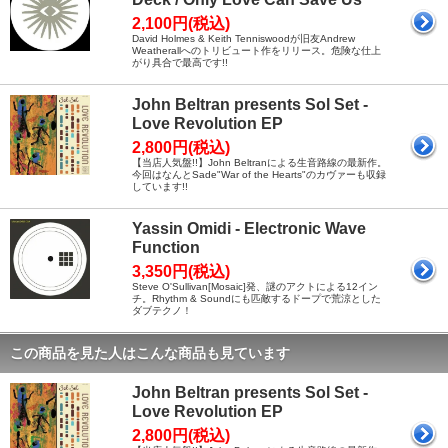
2,100円(税込)
David Holmes & Keith Tenniswoodが旧友Andrew
Weatherallへのトリビュート作をリリース。危険な仕上
がり具合で最高です!!
John Beltran presents Sol Set -
Love Revolution EP
2,800円(税込)
【当店人気盤!!】John Beltranによる生音路線の最新作。
今回はなんとSade"War of the Hearts"のカヴァーも収録
しています!!
Yassin Omidi - Electronic Wave
Function
3,350円(税込)
Steve O'Sullivan[Mosaic]発、謎のアクトによる12イン
チ。Rhythm & Soundにも匹敵するドープで荒涼とした
ダブテクノ！
この商品を見た人はこんな商品も見ています
John Beltran presents Sol Set -
Love Revolution EP
2,800円(税込)