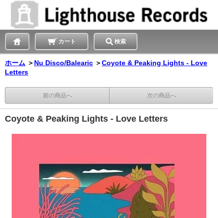
カート
検索
ホーム
＞
Nu Disco/Balearic
＞
Coyote & Peaking Lights - Love
Letters
前の商品へ
次の商品へ
Coyote & Peaking Lights - Love Letters