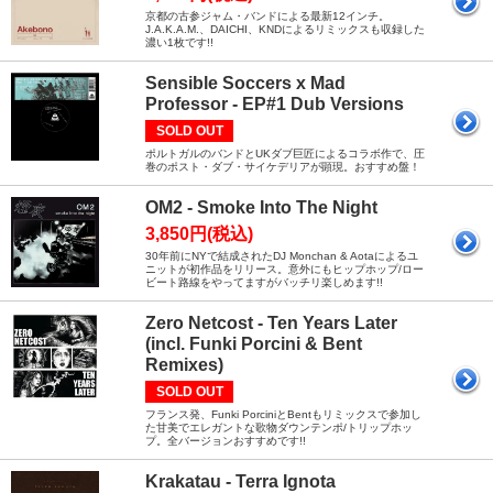
京都の古参ジャム・バンドによる最新12インチ。
J.A.K.A.M.、DAICHI、KNDによるリミックスも収録した
濃い1枚です!!
Sensible Soccers x Mad
Professor - EP#1 Dub Versions
SOLD OUT
ポルトガルのバンドとUKダブ巨匠によるコラボ作で、圧
巻のポスト・ダブ・サイケデリアが顕現。おすすめ盤！
OM2 - Smoke Into The Night
3,850円(税込)
30年前にNYで結成されたDJ Monchan & Aotaによるユ
ニットが初作品をリリース。意外にもヒップホップ/ロー
ビート路線をやってますがバッチリ楽しめます!!
Zero Netcost - Ten Years Later
(incl. Funki Porcini & Bent
Remixes)
SOLD OUT
フランス発、Funki PorciniとBentもリミックスで参加し
た甘美でエレガントな歌物ダウンテンポ/トリップホッ
プ。全バージョンおすすめです!!
Krakatau - Terra Ignota