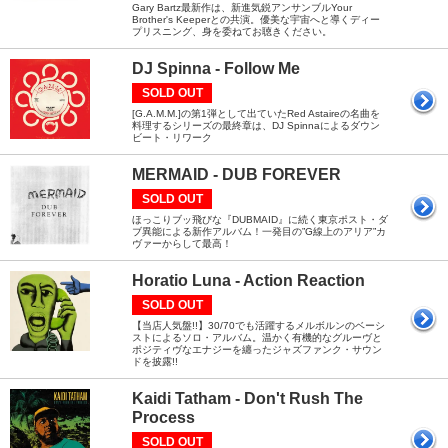
Gary Bartz最新作は、新進気鋭アンサンブルYour
Brother's Keeperとの共演。優美な宇宙へと導くディー
プリスニング、身を委ねてお聴きください。
DJ Spinna - Follow Me
SOLD OUT
[G.A.M.M.]の第1弾として出ていたRed Astaireの名曲を
料理するシリーズの最終章は、DJ Spinnaによるダウン
ビート・リワーク
MERMAID - DUB FOREVER
SOLD OUT
ほっこりブッ飛びな『DUBMAID』に続く東京ポスト・ダ
ブ異能による新作アルバム！一発目の”G線上のアリア”カ
ヴァーからして最高！
Horatio Luna - Action Reaction
SOLD OUT
【当店人気盤!!】30/70でも活躍するメルボルンのベーシ
ストによるソロ・アルバム。温かく有機的なグルーヴと
ポジティヴなエナジーを纏ったジャズファンク・サウン
ドを披露!!
Kaidi Tatham - Don't Rush The
Process
SOLD OUT