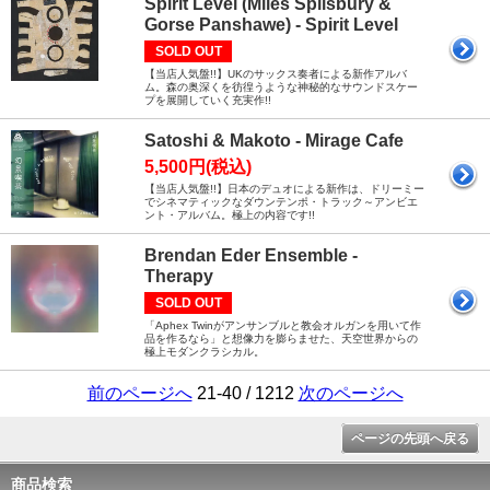
Spirit Level (Miles Spilsbury &
Gorse Panshawe) - Spirit Level
SOLD OUT
【当店人気盤!!】UKのサックス奏者による新作アルバ
ム。森の奥深くを彷徨うような神秘的なサウンドスケー
プを展開していく充実作!!
Satoshi & Makoto - Mirage Cafe
5,500円(税込)
【当店人気盤!!】日本のデュオによる新作は、ドリーミー
でシネマティックなダウンテンポ・トラック～アンビエ
ント・アルバム。極上の内容です!!
Brendan Eder Ensemble -
Therapy
SOLD OUT
「Aphex Twinがアンサンブルと教会オルガンを用いて作
品を作るなら」と想像力を膨らませた、天空世界からの
極上モダンクラシカル。
前のページへ
21-40 / 1212
次のページへ
ページの先頭へ戻る
商品検索