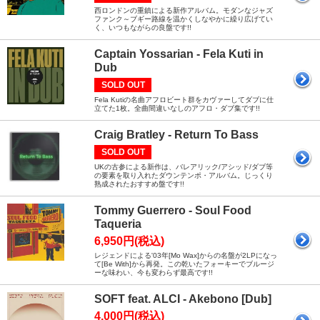
西ロンドンの重鎮による新作アルバム。モダンなジャズ
ファンク～ブギー路線を温かくしなやかに繰り広げてい
く、いつもながらの良盤です!!
Captain Yossarian - Fela Kuti in
Dub
SOLD OUT
Fela Kutiの名曲アフロビート群をカヴァーしてダブに仕
立てた1枚。全曲間違いなしのアフロ・ダブ集です!!
Craig Bratley - Return To Bass
SOLD OUT
UKの古参による新作は、バレアリック/アシッド/ダブ等
の要素を取り入れたダウンテンポ・アルバム。じっくり
熟成されたおすすめ盤です!!
Tommy Guerrero - Soul Food
Taqueria
6,950円(税込)
レジェンドによる'03年[Mo Wax]からの名盤が2LPになっ
て[Be With]から再発。この乾いたフォーキーでブルージ
ーな味わい、今も変わらず最高です!!
SOFT feat. ALCI - Akebono [Dub]
4,000円(税込)