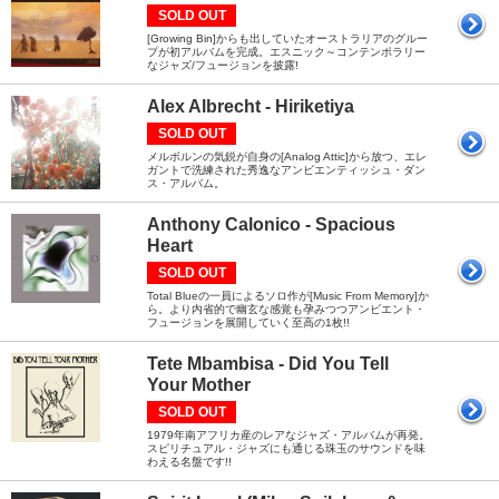
SOLD OUT
[Growing Bin]からも出していたオーストラリアのグルー
プが初アルバムを完成。エスニック～コンテンポラリー
なジャズ/フュージョンを披露!
Alex Albrecht - Hiriketiya
SOLD OUT
メルボルンの気鋭が自身の[Analog Attic]から放つ、エレ
ガントで洗練された秀逸なアンビエンティッシュ・ダン
ス・アルバム。
Anthony Calonico - Spacious
Heart
SOLD OUT
Total Blueの一員によるソロ作が[Music From Memory]か
ら。より内省的で幽玄な感覚も孕みつつアンビエント・
フュージョンを展開していく至高の1枚!!
Tete Mbambisa - Did You Tell
Your Mother
SOLD OUT
1979年南アフリカ産のレアなジャズ・アルバムが再発。
スピリチュアル・ジャズにも通じる珠玉のサウンドを味
わえる名盤です!!