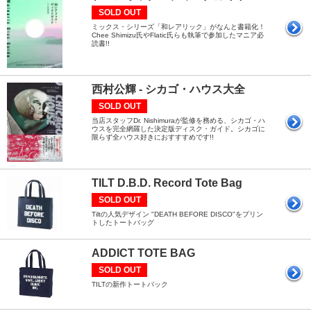
SOLD OUT
ミックス・シリーズ「和レアリック」がなんと書籍化！
Chee Shimizu氏やFlatic氏らも執筆で参加したマニア必
読書!!
西村公輝 - シカゴ・ハウス大全
SOLD OUT
当店スタッフDr. Nishimuraが監修を務める、シカゴ・ハ
ウスを完全網羅した決定版ディスク・ガイド。シカゴに
限らず全ハウス好きにおすすすめです!!
TILT D.B.D. Record Tote Bag
SOLD OUT
Tiltの人気デザイン "DEATH BEFORE DISCO"をプリン
トしたトートバッグ
ADDICT TOTE BAG
SOLD OUT
TILTの新作トートバック