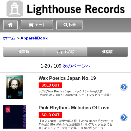
カート
検索
ホーム
＞
Apparel/Book
新着順
おすすめ順
価格順
1-20 / 109
次のページへ
Wax Poetics Japan No. 19
SOLD OUT
人気のWax Poetics Japanバックナンバーが入荷！
Derrick May, Theo Parrishのロング･インタビュー掲載！
Pink Rhythm - Melodies Of Love
SOLD OUT
【当店人気盤、待望の再入荷!!】John Rocca手がけた'85
年作品が[Be With]から正規復刻！バレアリック文脈でも
楽しめるシンセ・ブギー古典！DJ Nori氏もピック!!