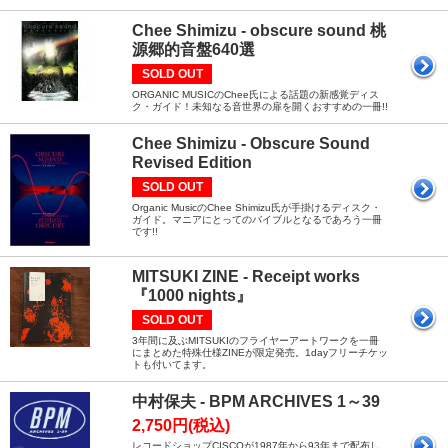
Chee Shimizu - obscure sound 桃
源郷的音盤640選
SOLD OUT
ORGANIC MUSICのChee氏による話題の新感覚ディス
ク・ガイド！未知なる音世界の扉を開くおすすめの一冊!!
Chee Shimizu - Obscure Sound
Revised Edition
SOLD OUT
Organic MusicのChee Shimizu氏が手掛けるディスク・
ガイド。マニアにとってのバイブルとなるであろう一冊
です!!
MITSUKI ZINE - Receipt works
『1000 nights』
SOLD OUT
3年間に及ぶMITSUKIのフライヤーアートワークを一冊
にまとめた特殊仕様ZINEが限定発売。1dayフリーチケッ
トも付いてます。
中村保夫 - BPM ARCHIVES 1～39
2,750円(税込)
レコードショップCISCOが1987年から93年まで配布し