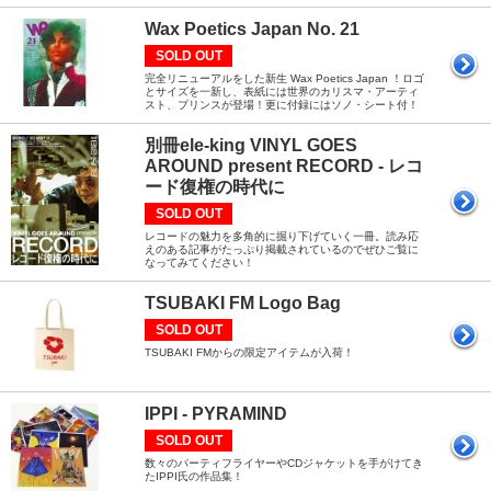
Wax Poetics Japan No. 21
SOLD OUT
完全リニューアルをした新生 Wax Poetics Japan ！ロゴ
とサイズを一新し、表紙には世界のカリスマ・アーティ
スト、プリンスが登場！更に付録にはソノ・シート付！
別冊ele-king VINYL GOES
AROUND present RECORD - レコ
ード復権の時代に
SOLD OUT
レコードの魅力を多角的に掘り下げていく一冊。読み応
えのある記事がたっぷり掲載されているのでぜひご覧に
なってみてください！
TSUBAKI FM Logo Bag
SOLD OUT
TSUBAKI FMからの限定アイテムが入荷！
IPPI - PYRAMIND
SOLD OUT
数々のパーティフライヤーやCDジャケットを手がけてき
たIPPI氏の作品集！