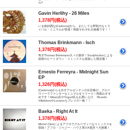
ル!!
Gavin Herlihy - 26 Miles
1,378円(税込)
いま絶好調な[Cadenza]から、またしても即戦力なトラ
イバル・ミニマルが登場！両面それぞれ大推薦です！！
Thomas Brinkmann - Isch
1,378円(税込)
奇才Thomas Brinkmann久々の新作！Soulphictionによる
抜群のビートダウン・リミックスも収録した限定盤！
Ernesto Ferreyra - Midnight Sun
EP
1,326円(税込)
[Cadenza]からも出すアルゼンチンの注目株が、グルー
ヴィーでファンキーなミニマルをリリース！両面おすす
めです！Hikaru氏やYogurt氏もお買い上げ、 Ricardo
VillalobosやLucianoもプレイの一枚！！
Baeka - Right At It
1,378円(税込)
Michel Cleisによるアフロでグルーヴィーなリミックスを
収録！アフロ・ジャジー・ハウス系のA面共々大推薦！