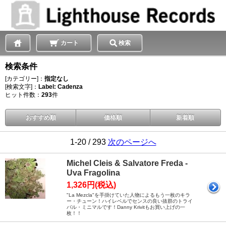
カート
検索
検索条件
[カテゴリー]：
指定なし
[検索文字]：
Label: Cadenza
ヒット件数：
293
件
おすすめ順
価格順
新着順
1-20 / 293
次のページへ
Michel Cleis & Salvatore Freda -
Uva Fragolina
1,326円(税込)
"La Mezcla"を手掛けていた人物によるもう一枚のキラ
ー・チューン！ハイレベルでセンスの良い抜群のトライ
バル・ミニマルです！Danny Krivitもお買い上げの一
枚！！