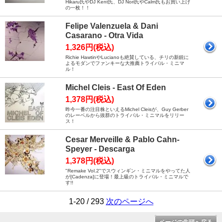
Hikaru氏やDJ Kent氏、DJ Nori氏やCalm氏もお買い上げ
の一枚！！
Felipe Valenzuela & Dani
Casarano - Otra Vida
1,326円(税込)
Richie HawtinやLucianoも絶賛している、チリの新鋭に
よるモダンでファンキーな大推薦トライバル・ミニマ
ル！
Michel Cleis - East Of Eden
1,378円(税込)
昨今一番の注目株といえるMichel Cleisが、Guy Gerber
のレーベルから抜群のトライバル・ミニマルをリリー
ス！
Cesar Merveille & Pablo Cahn-
Speyer - Descarga
1,378円(税込)
"Remake Vol.2"でスウィンギン・ミニマルをやってた人
が[Cadenza]に登場！最上級のトライバル・ミニマルで
す!!
1-20 / 293
次のページへ
ページの先頭へ戻る