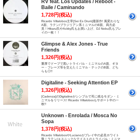
RV feat. Los Updates / Reboot -
Baile / Caminando
1,728円(税込)
Ricardo Villalobos主宰[Sei Es Drum]最新作! 風変わりな
A面、ラテン/ブラジリアン系ミニマルのB面、両方必
見！Hikaru氏やAckky氏もお買い上げ、DJ Nobu氏もプレ
イの一枚！！
Glimpse & Alex Jones - True
Friends
1,326円(税込)
重厚でドープで黒いトライバル・ミニマルのA面、ギタ
ー・フレーズ等を交えたミニマル・テックのB面、どち
らも◎!!
Digitaline - Seeking Attention EP
1,326円(税込)
[Cadenza]のDigitalineがシンプルで耳に残るモダン・ミ
ニマルをリリース! Ricardo Villalobosもサポート中の一
枚!!
Unknown - Enrolada / Mosca No
Sopa
1,378円(税込)
Ricardo VillalobosやLucianoがプレイ中の必見ホワイト
盤！ラテン/エスニックなテイストのトライバル・ミニマ