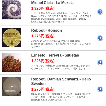
Michel Cleis - La Mezcla
1,326円(税込)
リリース前からRicardo Villalobos、Loco Dice、Radio
Slaveらにプレイされてきた傑作トライバル・ミニマル！
Hikaru氏やDJ Kent氏、Alex From Tokyo氏、Danny
Krivitらもお買い上げの一枚！！
Reboot - Ronson
1,275円(税込)
Johnny Dらと並ぶ人気ミニマリストRebootが、
[Cocoon]から箱映えする即戦力トライバル・ミニマルを
リリース！
Ernesto Ferreyra - Siluetas
1,326円(税込)
アルゼンチンの新鋭が[Cadenza]からオーガニックでハ
ウシーなミニマルをリリース！カリンバ使いもナイス！
Reboot / Damian Schwartz - Hello
Sweden
1,275円(税込)
[Oslo]の人気シリーズ第8弾！フィルター処理を用いなが
らじわじわ盛り上げるアフロ・ハウシー・ミニマル！
Hikaru氏もお買い上げの一枚！！