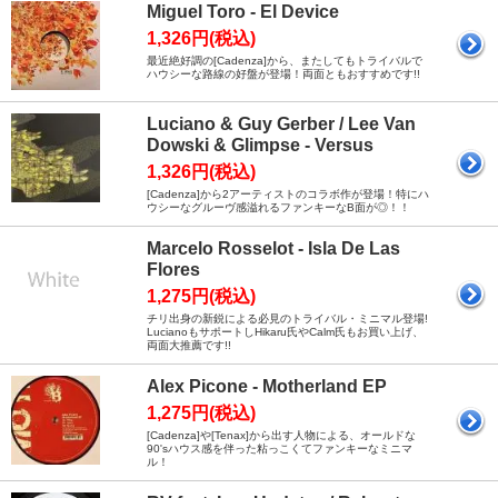
Miguel Toro - El Device
1,326円(税込)
最近絶好調の[Cadenza]から、またしてもトライバルで
ハウシーな路線の好盤が登場！両面ともおすすめです!!
Luciano & Guy Gerber / Lee Van
Dowski & Glimpse - Versus
1,326円(税込)
[Cadenza]から2アーティストのコラボ作が登場！特にハ
ウシーなグルーヴ感溢れるファンキーなB面が◎！！
Marcelo Rosselot - Isla De Las
Flores
1,275円(税込)
チリ出身の新鋭による必見のトライバル・ミニマル登場!
LucianoもサポートしHikaru氏やCalm氏もお買い上げ、
両面大推薦です!!
Alex Picone - Motherland EP
1,275円(税込)
[Cadenza]や[Tenax]から出す人物による、オールドな
90'sハウス感を伴った粘っこくてファンキーなミニマ
ル！