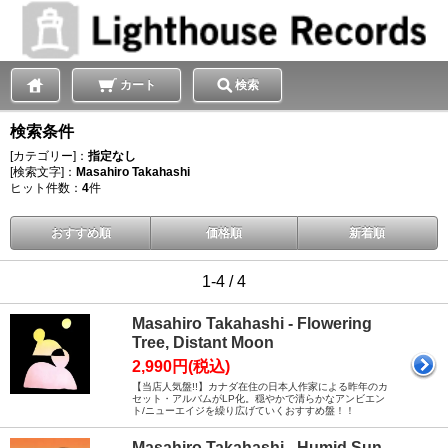
カート
検索
検索条件
[カテゴリー]：
指定なし
[検索文字]：
Masahiro Takahashi
ヒット件数：
4
件
おすすめ順
価格順
新着順
1-4 / 4
Masahiro Takahashi - Flowering
Tree, Distant Moon
2,990円(税込)
【当店人気盤!!】カナダ在住の日本人作家による昨年のカ
セット・アルバムがLP化。穏やかで清らかなアンビエン
ト/ニューエイジを繰り広げていくおすすめ盤！！
Masahiro Takahashi - Humid Sun