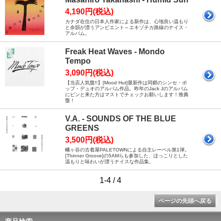
4,190円(税込)
カナダ在住の日本人作家による新作は、心地良い温もり
と余韻が漂うアンビエント～エキゾチカ路線のナイス・
アルバム。
Freak Heat Waves - Mondo
Tempo
3,090円(税込)
【当店人気盤!!】[Mood Hut]最新作は同郷のシンセ・ポ
ップ・デュオのアルバム作品。昨年のJack Jのアルバム
にピンと来た方はマストでチェックお願いします！推薦
盤！
V.A. - SOUNDS OF THE BLUE
GREENS
3,500円(税込)
幡ヶ谷の古着屋PALETOWNによる自主レーベル第1弾。
[Thinner Groove]の5AMらも参加した、ほっこりとした
温もりと味わいが漂うナイスな作品集。
1-4 / 4
ページの先頭へ戻る