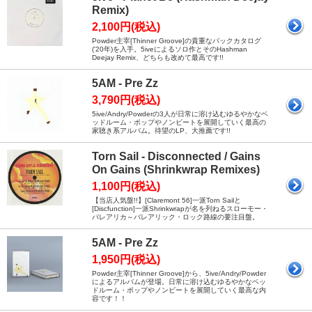
Remix)
2,100円(税込)
Powder主宰[Thinner Groove]の貴重なバックカタログ
('20年)を入手。5iveによるソロ作とそのHashman
Deejay Remix、どちらも改めて最高です!!
5AM - Pre Zz
3,790円(税込)
5ive/Andry/Powderの3人が日常に溶け込むゆるやかなベ
ッドルーム・ポップやノンビートを展開していく最高の
家聴き系アルバム。待望のLP、大推薦です!!
Torn Sail - Disconnected / Gains
On Gains (Shrinkwrap Remixes)
1,100円(税込)
【当店人気盤!!】[Claremont 56]一派Torn Sailと
[Discfunction]一派Shrinkwrapが名を列ねるスローモー・
バレアリカ～バレアリック・ロック路線の要注目盤。
5AM - Pre Zz
1,950円(税込)
Powder主宰[Thinner Groove]から、5ive/Andry/Powder
によるアルバムが登場。日常に溶け込むゆるやかなベッ
ドルーム・ポップやノンビートを展開していく最高な内
容です！！