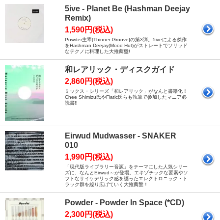
5ive - Planet Be (Hashman Deejay
Remix)
1,590円(税込)
Powder主宰[Thinner Groove]の第3弾。5iveによる傑作
をHashman Deejay(Mood Hut)がストレートでソリッド
なテクノに料理した大推薦盤!
和レアリック・ディスクガイド
2,860円(税込)
ミックス・シリーズ「和レアリック」がなんと書籍化！
Chee Shimizu氏やFlatic氏らも執筆で参加したマニア必
読書!!
Eirwud Mudwasser - SNAKER
010
1,990円(税込)
「現代版ライブラリー音源」をテーマにした人気シリー
ズに、なんとEirwud～が登場。エキゾチックな要素やソ
フトなサイケデリック感を纏ったエレクトロニック・ト
ラック群を繰り広げていく大推薦盤！
Powder - Powder In Space (*CD)
2,300円(税込)