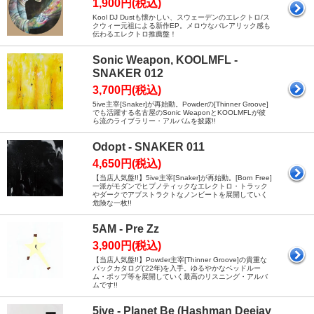
1,900円(税込)
Kool DJ Dustも懐かしい、スウェーデンのエレクトロ/ス
クウィー元祖による新作EP。メロウなバレアリック感も
伝わるエレクトロ推薦盤！
Sonic Weapon, KOOLMFL -
SNAKER 012
3,700円(税込)
5ive主宰[Snaker]が再始動。Powderの[Thinner Groove]
でも活躍する名古屋のSonic WeaponとKOOLMFLが彼
ら流のライブラリー・アルバムを披露!!
Odopt - SNAKER 011
4,650円(税込)
【当店人気盤!!】5ive主宰[Snaker]が再始動。[Born Free]
一派がモダンでヒプノティックなエレクトロ・トラック
やダークでアブストラクトなノンビートを展開していく
危険な一枚!!
5AM - Pre Zz
3,900円(税込)
【当店人気盤!!】Powder主宰[Thinner Groove]の貴重な
バックカタログ('22年)を入手。ゆるやかなベッドルー
ム・ポップ等を展開していく最高のリスニング・アルバ
ムです!!
5ive - Planet Be (Hashman Deejay