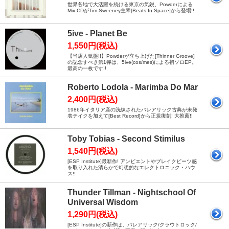
世界各地で大活躍を続ける東京の気鋭、Powderによる
Mix CDがTim Sweeney主宰[Beats In Space]から登場!!
5ive - Planet Be
1,550円(税込)
【当店人気盤!!】Powderが立ち上げた[Thinner Groove]
の記念すべき第1弾は、5ive(cos/mes)による初ソロEP。
最高の一枚です!!
Roberto Lodola - Marimba Do Mar
2,400円(税込)
1986年イタリア産の洗練されたバレアリック古典が未発
表テイクを加えて[Best Record]から正規復刻! 大推薦!!
Toby Tobias - Second Stimilus
1,540円(税込)
[ESP Institute]最新作! アンビエントやブレイクビーツ感
を取り入れた清らかで幻想的なエレクトロニック・ハウ
ス!!
Thunder Tillman - Nightschool Of
Universal Wisdom
1,290円(税込)
[ESP Institute]の新作は、バレアリック/クラウトロック/