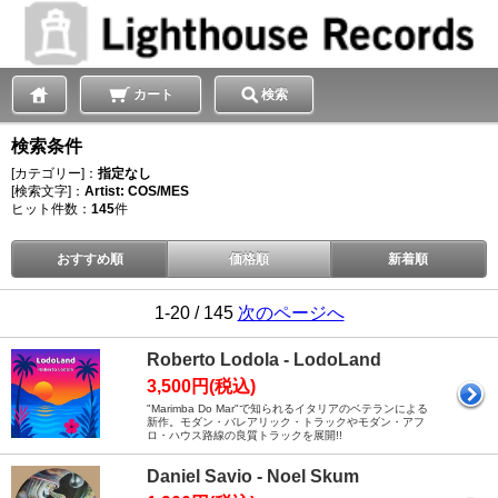
カート
検索
検索条件
[カテゴリー]：
指定なし
[検索文字]：
Artist: COS/MES
ヒット件数：
145
件
おすすめ順
価格順
新着順
1-20 / 145
次のページへ
Roberto Lodola - LodoLand
3,500円(税込)
"Marimba Do Mar"で知られるイタリアのベテランによる
新作。モダン・バレアリック・トラックやモダン・アフ
ロ・ハウス路線の良質トラックを展開!!
Daniel Savio - Noel Skum