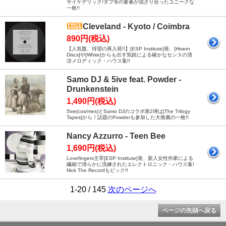
サイケデリック/ダブ等の要素が混ざり合ったユニークな
一枚!!
Cleveland - Kyoto / Coimbra
890円(税込)
【人気盤、待望の再入荷!!】[ESP Institute]発、[Hivern
Discs]や[White]からも出す気鋭による確かなセンスの清
涼メロディック・ハウス集!!
Samo DJ & 5ive feat. Powder -
Drunkenstein
1,490円(税込)
5ive(cos/mes)とSamo DJのコラボ第2弾は[The Trilogy
Tapes]から！話題のPowderも参加した大推薦の一枚!!
Nancy Azzurro - Teen Bee
1,690円(税込)
Lovefingers主宰[ESP Institute]発、新人女性作家による
繊細で清らかに洗練されたエレクトロニック・ハウス集!
Nick The Recordもピック!!
1-20 / 145
次のページへ
ページの先頭へ戻る