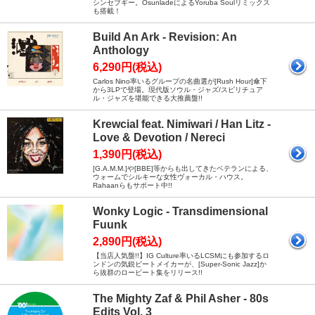
シンセブギー。OsunladeによるYoruba Soulリミックス
も搭載！
Build An Ark - Revision: An
Anthology
6,290円(税込)
Carlos Nino率いるグループの名曲選が[Rush Hour]傘下
から3LPで登場。現代版ソウル・ジャズ/スピリチュア
ル・ジャズを堪能できる大推薦盤!!
Krewcial feat. Nimiwari / Han Litz -
Love & Devotion / Nereci
1,390円(税込)
[G.A.M.M.]や[BBE]等からも出してきたベテランによる、
ウォームでシルキーな女性ヴォーカル・ハウス。
Rahaanらもサポート中!!
Wonky Logic - Transdimensional
Fuunk
2,890円(税込)
【当店人気盤!!】IG Culture率いるLCSMにも参加するロ
ンドンの気鋭ビートメイカーが、[Super-Sonic Jazz]か
ら抜群のロービート集をリリース!!
The Mighty Zaf & Phil Asher - 80s
Edits Vol. 3