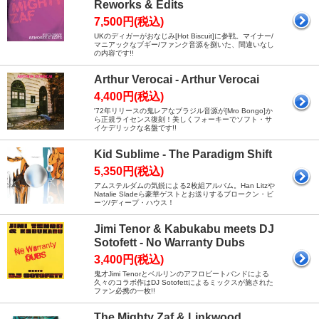
Reworks & Edits
7,500円(税込)
UKのディガーがおなじみ[Hot Biscuit]に参戦。マイナー/
マニアックなブギー/ファンク音源を捌いた、間違いなし
の内容です!!
Arthur Verocai - Arthur Verocai
4,400円(税込)
'72年リリースの鬼レアなブラジル音源が[Mro Bongo]か
ら正規ライセンス復刻！美しくフォーキーでソフト・サ
イケデリックな名盤です!!
Kid Sublime - The Paradigm Shift
5,350円(税込)
アムステルダムの気鋭による2枚組アルバム。Han Litzや
Natalie Sladeら豪華ゲストとお送りするブロークン・ビ
ーツ/ディープ・ハウス！
Jimi Tenor & Kabukabu meets DJ
Sotofett - No Warranty Dubs
3,400円(税込)
鬼才Jimi Tenorとベルリンのアフロビートバンドによる
久々のコラボ作はDJ Sotofettによるミックスが施された
ファン必携の一枚!!
The Mighty Zaf & Linkwood