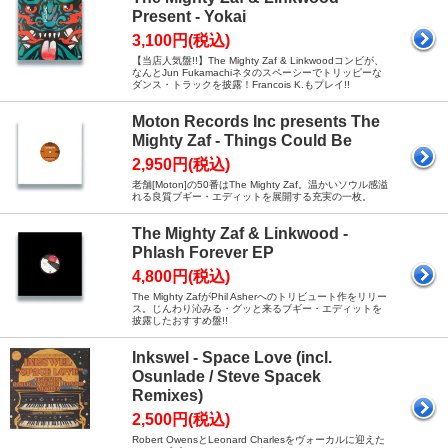
Present - Yokai
3,100円(税込)
【当店人気盤!!】The Mighty Zaf & Linkwoodコンビが、
なんとJun Fukamachiネタのスペーシーでトリッピーな
ダンス・トラックを披露！Francois K.もプレイ!!
Moton Records Inc presents The
Mighty Zaf - Things Could Be
2,950円(税込)
老舗[Moton]の50番はThe Mighty Zaf。温かいソウル感溢
れる良質ブギー・エディットを展開する充実の一枚。
The Mighty Zaf & Linkwood -
Phlash Forever EP
4,800円(税込)
The Mighty ZafがPhil Asherへのトリビュート作をリリー
ス。じんわり沁みる・グッと来るブギー・エディットを
披露したおすすめ盤!!
Inkswel - Space Love (incl.
Osunlade / Steve Spacek
Remixes)
2,500円(税込)
Robert OwensとLeonard Charlesをヴォーカルに迎えた