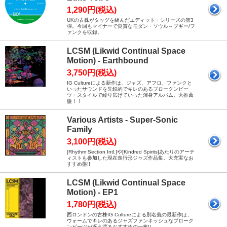
1,290円(税込)
UKの古株がタッグを組んだエディット・シリーズの第3
弾。今回もマイナーで良質なモダン・ソウル～ブギー/フ
ァンクを収録。
LCSM (Likwid Continual Space
Motion) - Earthbound
3,750円(税込)
IG Cultureによる新作は、ジャズ、アフロ、ファンクと
いったサウンドを先鋭的でキレのあるブロークンビー
ツ・スタイルで繰り広げていった渾身アルバム。大推薦
盤！！
Various Artists - Super-Sonic
Family
3,100円(税込)
[Rhythm Section Intl.]や[Kindred Spirits]あたりのアーテ
ィストも参加した現在進行形ジャズ作品集。大充実なお
すすめ盤!!
LCSM (Likwid Continual Space
Motion) - EP1
1,780円(税込)
西ロンドンの古株IG Cultureによる別名義の最新作は、
ウォームでキレのあるジャズファンキッシュなブローク
ンビーツが冴え渡るおすすめの一枚!!