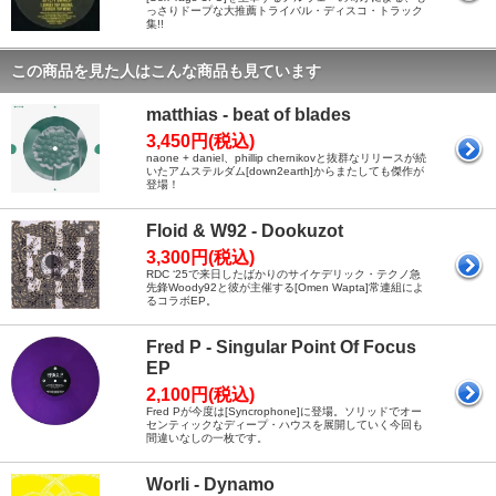
っさりドープな大推薦トライバル・ディスコ・トラック
集!!
この商品を見た人はこんな商品も見ています
matthias - beat of blades
3,450円(税込)
naone + daniel、phillip chernikovと抜群なリリースが続
いたアムステルダム[down2earth]からまたしても傑作が
登場！
Floid & W92 - Dookuzot
3,300円(税込)
RDC ‘25で来日したばかりのサイケデリック・テクノ急
先鋒Woody92と彼が主催する[Omen Wapta]常連組によ
るコラボEP。
Fred P - Singular Point Of Focus
EP
2,100円(税込)
Fred Pが今度は[Syncrophone]に登場。ソリッドでオー
センティックなディープ・ハウスを展開していく今回も
間違いなしの一枚です。
Worli - Dynamo