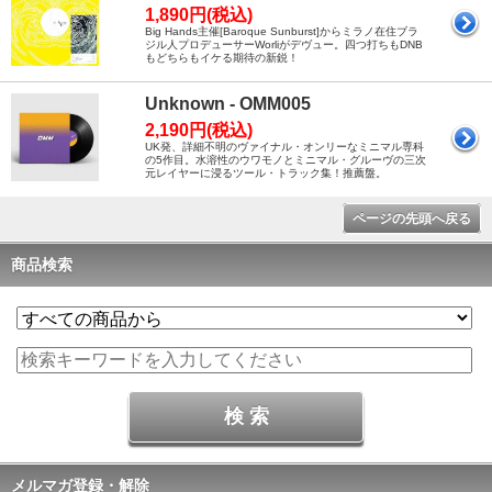
1,890円(税込)
Big Hands主催[Baroque Sunburst]からミラノ在住ブラ
ジル人プロデューサーWorliがデヴュー。四つ打ちもDNB
もどちらもイケる期待の新鋭！
Unknown - OMM005
2,190円(税込)
UK発、詳細不明のヴァイナル・オンリーなミニマル専科
の5作目。水溶性のウワモノとミニマル・グルーヴの三次
元レイヤーに浸るツール・トラック集！推薦盤。
ページの先頭へ戻る
商品検索
メルマガ登録・解除