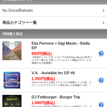
Nu Disco/Balearic
商品カテゴリー一覧
同時購入商品
Elia Perrone + Gigi Masin - Stella
EP
890円(税込)
【待望のリプレス!!】イタリアの至宝Gigi Masinが若手と
コラボ！緩やかで美しいアンビエント路線のサウンドを
展開する大推薦盤!!
V.A. - Invisible Inc EP #6
1,350円(税込)
Secret Circuitらも絡むグラスゴーの新興レーベル発、コ
ズミックやクラウトロック感を孕んだ大推薦の一枚！！
DJ Fettburger - Burger Trip
1,990円(税込)
[Sex Tags UFO]を主宰するノルウェーの奇才による、も