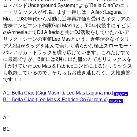
ロ・バンドUnderground Systemによる"Bella Ciao"のニュ
ー・リミックスが登場。まず一押しは、A面の'Laguna
Mix'。1980年代から活動し近年再評価を受けるイタリアの
古株アンビエント作家Gigi Masinと、'80年代後半にイビザ
のAmnesiaにてDJ Alfredoと共にDJ活動をしていたバレア
リック・シーンの重鎮Leo Masという、近年活発なイタリ
ア人2組がタッグを組んで美しく清らかな極上スローモー・
バレアリカ・トラックを繰り広げています。これだけすで
に最高ですが、B面には2月に出た盤の方でもリミックスを
手がけていたLeo Mas & Fabriceコンビによる別リミックス
も収録しているので、そちらもお聴き逃しなく。大推薦盤
です！！
A1: Bella Ciao (Gigi Masin & Leo Mas Laguna mix)
B1: Bella Ciao (Leo Mas & Fabrice On Air remix)
A1:
B1: