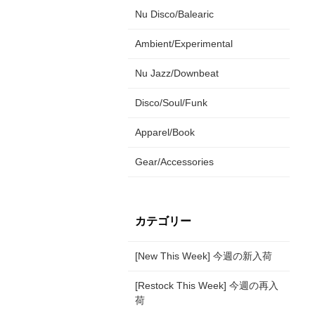
Nu Disco/Balearic
Ambient/Experimental
Nu Jazz/Downbeat
Disco/Soul/Funk
Apparel/Book
Gear/Accessories
カテゴリー
[New This Week] 今週の新入荷
[Restock This Week] 今週の再入
荷