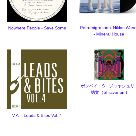
Retromigration x Niklas Wand
Nowhere People - Save Some
- Mineral House
ボンベイ・S・ジャヤシュリ 
聴覚（Shravanam)
V.A. - Leads & Bites Vol. 4