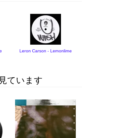
e
Leron Carson - Lemonlime
見ています