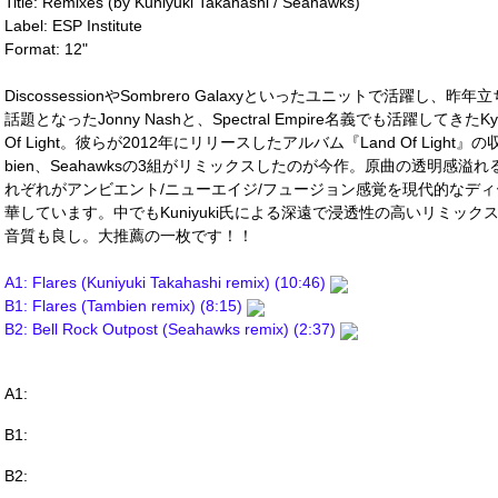
Title: Remixes (by Kuniyuki Takahashi / Seahawks)
Label: ESP Institute
Format: 12"
DiscossessionやSombrero Galaxyといったユニットで活躍し、昨年立ち
話題となったJonny Nashと、Spectral Empire名義でも活躍してきたK
Of Light。彼らが2012年にリリースしたアルバム『Land Of Light』の収録
bien、Seahawksの3組がリミックスしたのが今作。原曲の透明感
れぞれがアンビエント/ニューエイジ/フュージョン感覚を現代的なデ
華しています。中でもKuniyuki氏による深遠で浸透性の高いリミッ
音質も良し。大推薦の一枚です！！
A1: Flares (Kuniyuki Takahashi remix) (10:46)
B1: Flares (Tambien remix) (8:15)
B2: Bell Rock Outpost (Seahawks remix) (2:37)
A1:
B1:
B2: