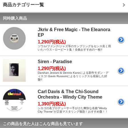
商品カテゴリー一覧
同時購入商品
Jkriv & Free Magic - The Eleanora
EP
1,290円(税込)
ソウル/ファンク/ジャズ等のサンプリングをセンス良く用
いたハウス～ロービート集！全曲おすすめの一枚!!
Siren - Paradise
1,290円(税込)
Darshan Jesrani & Dennis Kaneによる新作モダン・デ
ィスコ! Gavin Russomによるリミックスも収録した好
盤!!
Carl Davis & The Chi-Sound
Orchestra - Windy City Theme
1,390円(税込)
シカゴの名プロデューサー手がけた爽快な名曲"Windy
City Theme"が正規マスタリング復刻！おすすめ盤！！
この商品を見た人はこんな商品も見ています