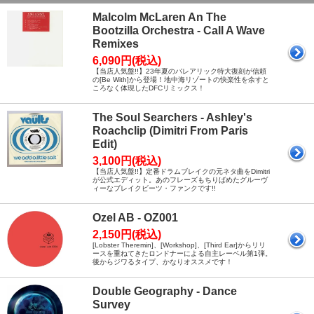
Malcolm McLaren An The
Bootzilla Orchestra - Call A Wave
Remixes
6,090円(税込)
【当店人気盤!!】23年夏のバレアリック特大復刻が信頼
の[Be With]から登場！地中海リゾートの快楽性を余すと
ころなく体現したDFCリミックス！
The Soul Searchers - Ashley's
Roachclip (Dimitri From Paris
Edit)
3,100円(税込)
【当店人気盤!!】定番ドラムブレイクの元ネタ曲をDimitri
が公式エディット。あのフレーズもちりばめたグルーヴ
ィーなブレイクビーツ・ファンクです!!
Ozel AB - OZ001
2,150円(税込)
[Lobster Theremin]、[Workshop]、[Third Ear]からリリ
ースを重ねてきたロンドナーによる自主レーベル第1弾。
後からジワるタイプ、かなりオススメです！
Double Geography - Dance
Survey