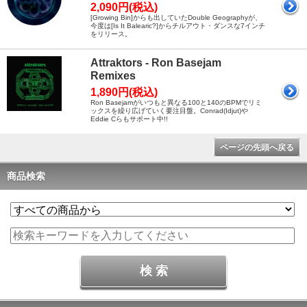
2,090円(税込)
[Growing Bin]からも出していたDouble Geographyが、
今度は[Is It Balearic?]からチルアウト・ダンスな7インチ
をリリース。
Attraktors - Ron Basejam
Remixes
1,890円(税込)
Ron Basejamがいつもと異なる100と140のBPMでリミ
ックスを繰り広げていく要注目盤。Conrad(Idjut)や
Eddie Cらもサポート中!!
ページの先頭へ戻る
商品検索