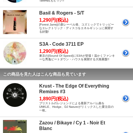
Takimi氏もピック!!
Basil & Rogers - S/T
1,290円(税込)
[Forest Jams]の新レーベル発、コズミックでトリッピー
なエレクトリック・ディスコをエネルギッシュに展開す
る好盤!
S3A - Code 3711 EP
1,290円(税込)
東京の[Sound Of Speed]にS3Aが登場！温かくファンキ
ーな秀逸ビートダウン・ハウスを展開する大推薦盤!!
この商品を見た人はこんな商品も見ています
Krust - The Edge Of Everything
Remixes #3
1,890円(税込)
ブリストルのレジェンドによる最新アルバム曲を
UNKLE、Hodge、DJ Natureがリミックスした要注目の
一枚。
Zazou / Bikaye / Cy 1 - Noir Et
Blanc