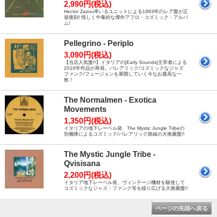
2,990円(税込)
Hector Zazou率いるユニットによる1983年のレア盤が正
規復刻! 怪しく中毒的な傑作アフロ・コズミック・アルバ
ム!
Pellegrino - Periplo
3,090円(税込)
【当店人気盤!!】イタリアの[Early Sounds]主宰者による
2016年作品が再発。バレアリック/コズミックなジャズ
ファンク/フュージョンを展開していく今なお最高な一
枚！
The Normalmen - Exotica
Movements
1,350円(税込)
イタリアの地下レーベル発、The Mystic Jungle Tribeの
別働隊によるコズミック/バレアリック路線の大推薦盤!!
The Mystic Jungle Tribe -
Qvisisana
2,200円(税込)
イタリア地下レーベル発、ヴィンテージ機材を駆使して
コズミックなジャズ・ファンク等を繰り広げる大推薦盤!!
ページの先頭へ戻る