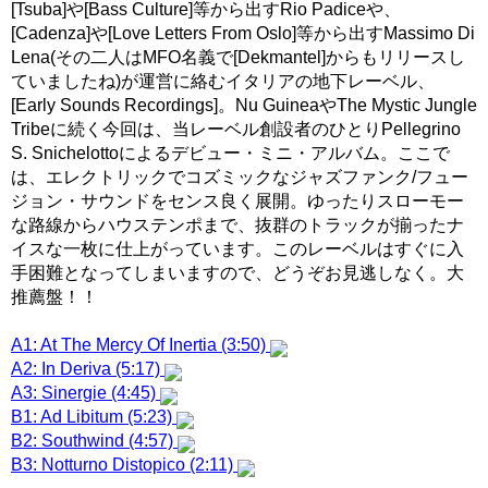
[Tsuba]や[Bass Culture]等から出すRio Padiceや、
[Cadenza]や[Love Letters From Oslo]等から出すMassimo Di
Lena(その二人はMFO名義で[Dekmantel]からもリリースし
ていましたね)が運営に絡むイタリアの地下レーベル、
[Early Sounds Recordings]。Nu GuineaやThe Mystic Jungle
Tribeに続く今回は、当レーベル創設者のひとりPellegrino
S. Snichelottoによるデビュー・ミニ・アルバム。ここで
は、エレクトリックでコズミックなジャズファンク/フュー
ジョン・サウンドをセンス良く展開。ゆったりスローモー
な路線からハウステンポまで、抜群のトラックが揃ったナ
イスな一枚に仕上がっています。このレーベルはすぐに入
手困難となってしまいますので、どうぞお見逃しなく。大
推薦盤！！
A1: At The Mercy Of Inertia (3:50)
A2: In Deriva (5:17)
A3: Sinergie (4:45)
B1: Ad Libitum (5:23)
B2: Southwind (4:57)
B3: Notturno Distopico (2:11)