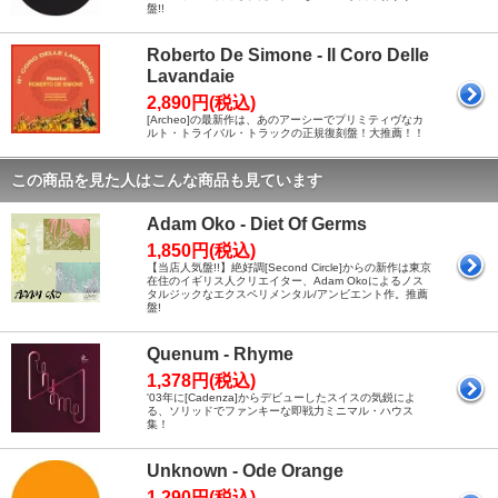
盤!!
Roberto De Simone - Il Coro Delle
Lavandaie
2,890円(税込)
[Archeo]の最新作は、あのアーシーでプリミティヴなカ
ルト・トライバル・トラックの正規復刻盤！大推薦！！
この商品を見た人はこんな商品も見ています
Adam Oko - Diet Of Germs
1,850円(税込)
【当店人気盤!!】絶好調[Second Circle]からの新作は東京
在住のイギリス人クリエイター、Adam Okoによるノス
タルジックなエクスペリメンタル/アンビエント作。推薦
盤!
Quenum - Rhyme
1,378円(税込)
'03年に[Cadenza]からデビューしたスイスの気鋭によ
る、ソリッドでファンキーな即戦力ミニマル・ハウス
集！
Unknown - Ode Orange
1,290円(税込)