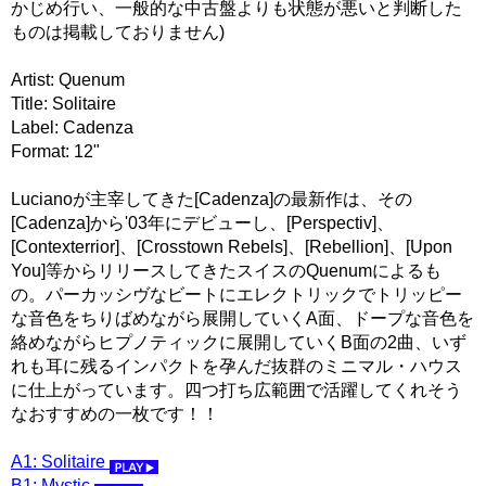
かじめ行い、一般的な中古盤よりも状態が悪いと判断した
ものは掲載しておりません)
Artist: Quenum
Title: Solitaire
Label: Cadenza
Format: 12"
Lucianoが主宰してきた[Cadenza]の最新作は、その
[Cadenza]から'03年にデビューし、[Perspectiv]、
[Contexterrior]、[Crosstown Rebels]、[Rebellion]、[Upon
You]等からリリースしてきたスイスのQuenumによるも
の。パーカッシヴなビートにエレクトリックでトリッピー
な音色をちりばめながら展開していくA面、ドープな音色を
絡めながらヒプノティックに展開していくB面の2曲、いず
れも耳に残るインパクトを孕んだ抜群のミニマル・ハウス
に仕上がっています。四つ打ち広範囲で活躍してくれそう
なおすすめの一枚です！！
A1: Solitaire
B1: Mystic