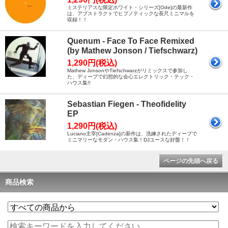
ミステリアスな限定ホワイト・シリーズ[Ode]の最新作
は、アブストラクトでヒプノティックな長尺ミニマルを
収録！！
Quenum - Face To Face Remixed
(by Mathew Jonson / Tiefschwarz)
1,290円(税込)
Mathew JonsonやTiefschwarzがリミックスで参加し
た、ディープで幻想的な会心エレクトリック・テック・
ハウス集!!
Sebastian Fiegen - Theofidelity
EP
1,290円(税込)
Luciano主宰[Cadenza]の新作は、洗練されたディープで
ミニマリーなモダン・ハウス集！DJユースな好盤！！
ページの先頭へ戻る
商品検索