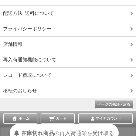
配送方法･送料について
プライバシーポリシー
店舗情報
再入荷通知機能について
レコード買取について
移転のおしらせ
ページの先頭へ戻る
ホーム
カート
マイアカウント
受け取る
通知を
再入荷
の
在庫切れ商品
表示切替 :
スマートフォン
|
PC版