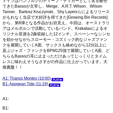
ドイツはハンブルグのディープ・ディガーとして名を馳せ
てきたBassoが主宰し、Merge、A.R.T. Wilson、Wilson
Tanner、Bartosz Kruczynski、Shy Layersらによるリリース
がもれなく当店で大好評を得てきた[Growing Bin Records]
から、第8弾となる作品がお目見え。今回は、オーストラリ
アはメルボルンで活動しているバンド、Krakatauによるオ
リジナル音源を2曲収録した12インチ。スペーシーなシンセ
を効かせながらスローモー・コズミック的なジャズファン
クを展開していくA面、サックスも絡めながら12分以上に
及ぶジャズ・ファンクをBPM125強で展開していくA面、ど
ちらもBassoの耳に止まっただけあってじっくりとタイム
レスに味わえそうなさすがの作品に仕上がっています。大
推薦盤！！
A1: Tharsis Montes (10:00)
B1: Apogean Tide (11:19)
A1:
B1: