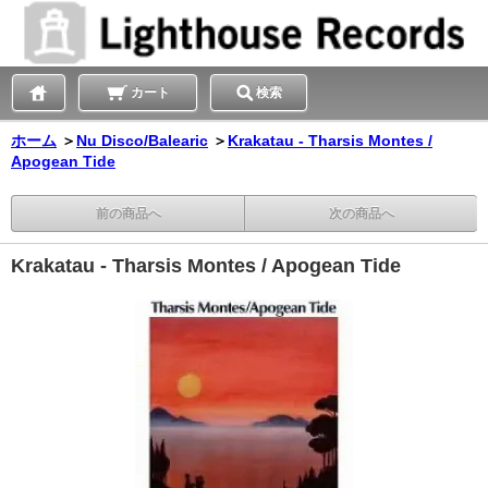
カート
検索
ホーム
＞
Nu Disco/Balearic
＞
Krakatau - Tharsis Montes /
Apogean Tide
前の商品へ
次の商品へ
Krakatau - Tharsis Montes / Apogean Tide