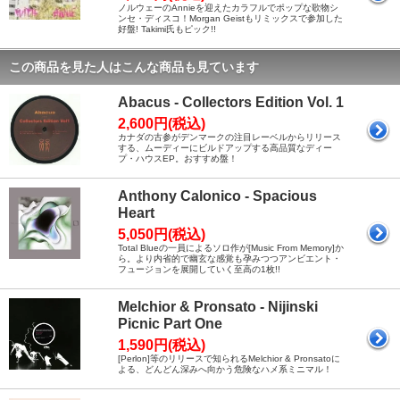
ノルウェーのAnnieを迎えたカラフルでポップな歌物シ
ンセ・ディスコ！Morgan Geistもリミックスで参加した
好盤! Takimi氏もピック!!
この商品を見た人はこんな商品も見ています
Abacus - Collectors Edition Vol. 1
2,600円(税込)
カナダの古参がデンマークの注目レーベルからリリース
する、ムーディーにビルドアップする高品質なディー
プ・ハウスEP。おすすめ盤！
Anthony Calonico - Spacious
Heart
5,050円(税込)
Total Blueの一員によるソロ作が[Music From Memory]か
ら。より内省的で幽玄な感覚も孕みつつアンビエント・
フュージョンを展開していく至高の1枚!!
Melchior & Pronsato - Nijinski
Picnic Part One
1,590円(税込)
[Perlon]等のリリースで知られるMelchior & Pronsatoに
よる、どんどん深みへ向かう危険なハメ系ミニマル！