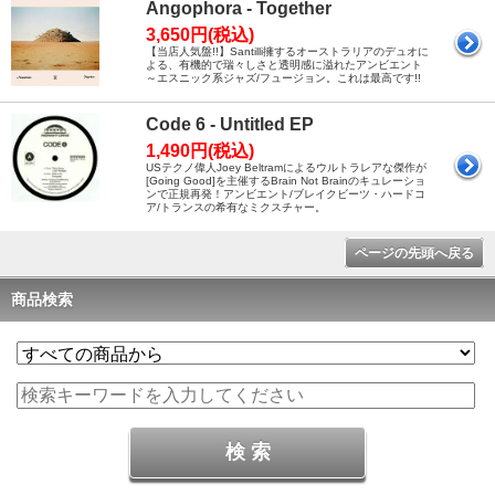
Angophora - Together
3,650円(税込)
【当店人気盤!!】Santilli擁するオーストラリアのデュオに
よる、有機的で瑞々しさと透明感に溢れたアンビエント
～エスニック系ジャズ/フュージョン。これは最高です!!
Code 6 - Untitled EP
1,490円(税込)
USテクノ偉人Joey Beltramによるウルトラレアな傑作が
[Going Good]を主催するBrain Not Brainのキュレーショ
ンで正規再発！アンビエント/ブレイクビーツ・ハードコ
ア/トランスの希有なミクスチャー。
ページの先頭へ戻る
商品検索