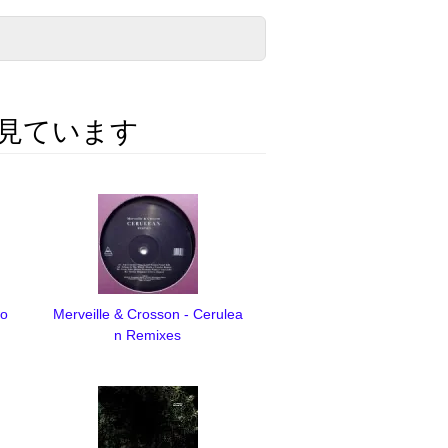
見ています
wo
Merveille & Crosson - Cerulea
n Remixes