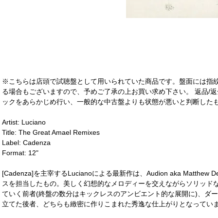
※こちらは店頭で試聴盤として用いられていた商品です。盤面には指
る場合もございますので、予めご了承の上お買い求め下さい。 返品/返
ックをあらかじめ行い、一般的な中古盤よりも状態が悪いと判断したも
Artist: Luciano
Title: The Great Amael Remixes
Label: Cadenza
Format: 12"
[Cadenza]を主宰するLucianoによる最新作は、Audion aka Matthew Dear
スを担当したもの。美しく幻想的なメロディーを交えながらソリッドな
ていく前者(終盤の数分はキックレスのアンビエント的な展開に)、ダ
立てた後者、どちらも緻密に作りこまれた秀逸な仕上がりとなってい