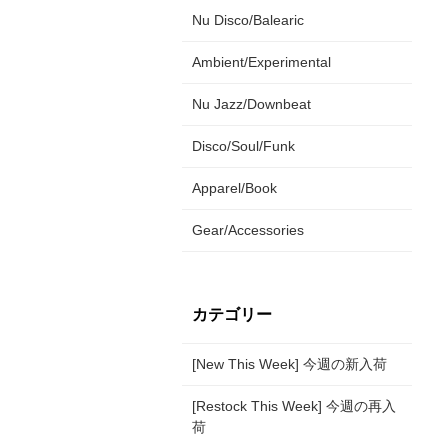
Nu Disco/Balearic
Ambient/Experimental
Nu Jazz/Downbeat
Disco/Soul/Funk
Apparel/Book
Gear/Accessories
カテゴリー
[New This Week] 今週の新入荷
[Restock This Week] 今週の再入
荷