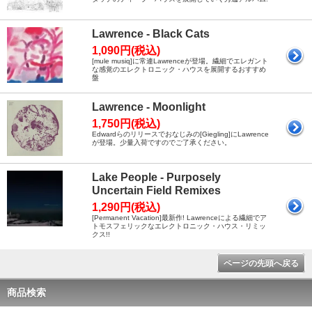
Lawrence - Black Cats
1,090円(税込)
[mule musiq]に常連Lawrenceが登場。繊細でエレガント
な感覚のエレクトロニック・ハウスを展開するおすすめ
盤
Lawrence - Moonlight
1,750円(税込)
Edwardらのリリースでおなじみの[Giegling]にLawrence
が登場。少量入荷ですのでご了承ください。
Lake People - Purposely
Uncertain Field Remixes
1,290円(税込)
[Permanent Vacation]最新作! Lawrenceによる繊細でア
トモスフェリックなエレクトロニック・ハウス・リミッ
クス!!
ページの先頭へ戻る
商品検索