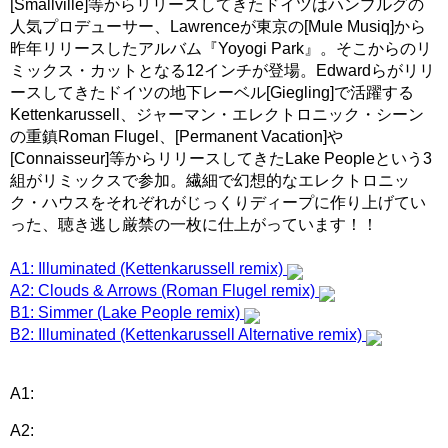
[Smallville]等からリリースしてきたドイツはハンブルグの
人気プロデューサー、Lawrenceが東京の[Mule Musiq]から
昨年リリースしたアルバム『Yoyogi Park』。そこからのリ
ミックス・カットとなる12インチが登場。Edwardらがリリ
ースしてきたドイツの地下レーベル[Giegling]で活躍する
Kettenkarussell、ジャーマン・エレクトロニック・シーン
の重鎮Roman Flugel、[Permanent Vacation]や
[Connaisseur]等からリリースしてきたLake Peopleという3
組がリミックスで参加。繊細で幻想的なエレクトロニッ
ク・ハウスをそれぞれがじっくりディープに作り上げてい
った、聴き逃し厳禁の一枚に仕上がっています！！
A1: Illuminated (Kettenkarussell remix)
A2: Clouds & Arrows (Roman Flugel remix)
B1: Simmer (Lake People remix)
B2: Illuminated (Kettenkarussell Alternative remix)
A1:
A2: