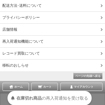
配送方法･送料について
プライバシーポリシー
店舗情報
再入荷通知機能について
レコード買取について
移転のおしらせ
ページの先頭へ戻る
ホーム
カート
マイアカウント
在庫切れ商品
の
再入荷
通知を
受け取る
表示切替 :
スマートフォン
|
PC版