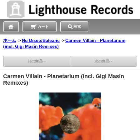
カート
検索
ホーム
＞
Nu Disco/Balearic
＞
Carmen Villain - Planetarium
(incl. Gigi Masin Remixes)
前の商品へ
次の商品へ
Carmen Villain - Planetarium (incl. Gigi Masin
Remixes)