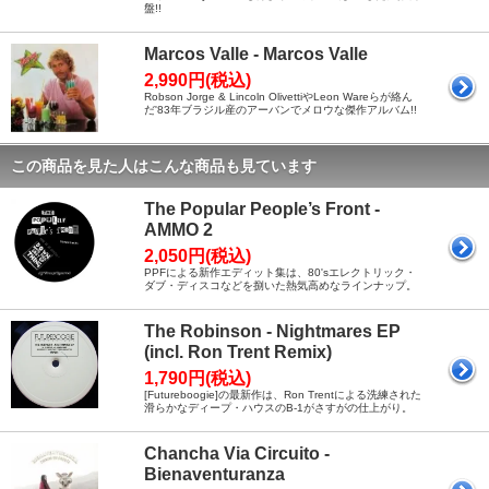
盤!!
Marcos Valle - Marcos Valle
2,990円(税込)
Robson Jorge & Lincoln OlivettiやLeon Wareらが絡ん
だ'83年ブラジル産のアーバンでメロウな傑作アルバム!!
この商品を見た人はこんな商品も見ています
The Popular People’s Front -
AMMO 2
2,050円(税込)
PPFによる新作エディット集は、80'sエレクトリック・
ダブ・ディスコなどを捌いた熱気高めなラインナップ。
The Robinson - Nightmares EP
(incl. Ron Trent Remix)
1,790円(税込)
[Futureboogie]の最新作は、Ron Trentによる洗練された
滑らかなディープ・ハウスのB-1がさすがの仕上がり。
Chancha Via Circuito -
Bienaventuranza