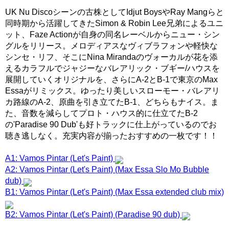
UK Nu Discoシーンの古株としてIdjut BoysやRay Mangらと
同時期から活躍してきたSimon & Robin Lee兄弟によるユニ
ット、Faze Actionが自身の同名レーベルからニュー・シン
グルをリリース。メロディアスなヴィブラフォンや軽快な
シンセ・リフ、そこにNina Mirandaのヴォーカルが花を添
えるカラフルでジャジーなバレアリック・ブギー/ハウスを
展開していくオリジナルを、さらにA-2とB-1で東京のMax
Essaがリミックス。ゆったり美しいスローモー・バレアリ
カ路線のA-2、原曲を引き立てたB-1、どちらもナイス。ま
た、音数を減らしてプロト・ハウス的に仕立てたB-2
の'Paradise 90 Dub'も好トラックに仕上がっているのでお
聴き逃しなく。充実内容が揃ったおすすめの一枚です！！
A1: Vamos Pintar (Let's Paint)
A2: Vamos Pintar (Let's Paint) (Max Essa Slo Mo Bubble
dub)
B1: Vamos Pintar (Let's Paint) (Max Essa extended club mix)
B2: Vamos Pintar (Let's Paint) (Paradise 90 dub)