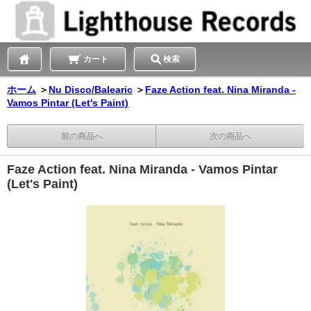
カート
検索
ホーム
＞
Nu Disco/Balearic
＞
Faze Action feat. Nina Miranda -
Vamos Pintar (Let's Paint)
前の商品へ
次の商品へ
Faze Action feat. Nina Miranda - Vamos Pintar
(Let's Paint)