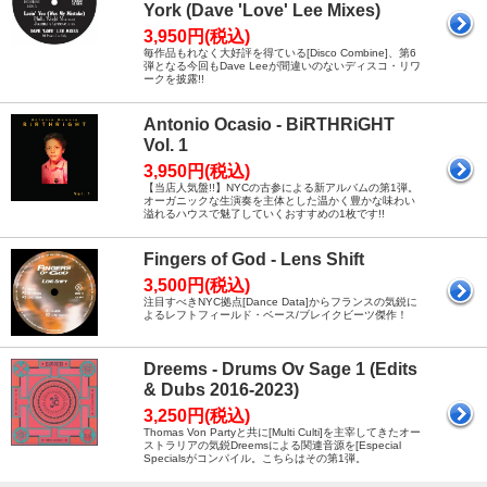
York (Dave 'Love' Lee Mixes)
3,950円(税込)
毎作品もれなく大好評を得ている[Disco Combine]、第6
弾となる今回もDave Leeが間違いのないディスコ・リワ
ークを披露!!
Antonio Ocasio - BiRTHRiGHT
Vol. 1
3,950円(税込)
【当店人気盤!!】NYCの古参による新アルバムの第1弾。
オーガニックな生演奏を主体とした温かく豊かな味わい
溢れるハウスで魅了していくおすすめの1枚です!!
Fingers of God - Lens Shift
3,500円(税込)
注目すべきNYC拠点[Dance Data]からフランスの気鋭に
よるレフトフィールド・ベース/ブレイクビーツ傑作！
Dreems - Drums Ov Sage 1 (Edits
& Dubs 2016-2023)
3,250円(税込)
Thomas Von Partyと共に[Multi Culti]を主宰してきたオー
ストラリアの気鋭Dreemsによる関連音源を[Especial
Specialsがコンパイル。こちらはその第1弾。