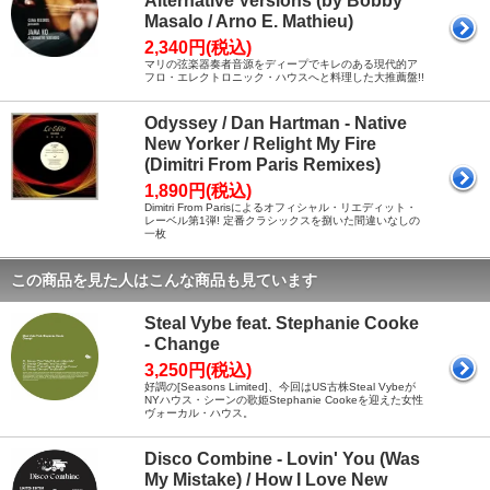
Alternative Versions (by Bobby
Masalo / Arno E. Mathieu)
2,340円(税込)
マリの弦楽器奏者音源をディープでキレのある現代的ア
フロ・エレクトロニック・ハウスへと料理した大推薦盤!!
Odyssey / Dan Hartman - Native
New Yorker / Relight My Fire
(Dimitri From Paris Remixes)
1,890円(税込)
Dimitri From Parisによるオフィシャル・リエディット・
レーベル第1弾! 定番クラシックスを捌いた間違いなしの
一枚
この商品を見た人はこんな商品も見ています
Steal Vybe feat. Stephanie Cooke
- Change
3,250円(税込)
好調の[Seasons Limited]、今回はUS古株Steal Vybeが
NYハウス・シーンの歌姫Stephanie Cookeを迎えた女性
ヴォーカル・ハウス。
Disco Combine - Lovin' You (Was
My Mistake) / How I Love New