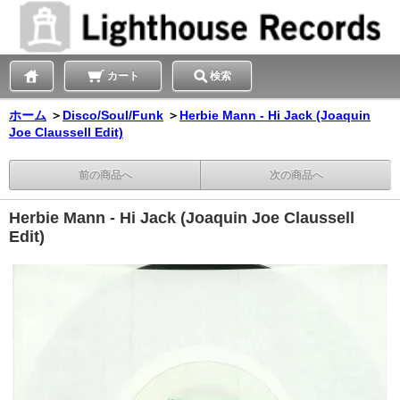
カート
検索
ホーム
＞
Disco/Soul/Funk
＞
Herbie Mann - Hi Jack (Joaquin
Joe Claussell Edit)
前の商品へ
次の商品へ
Herbie Mann - Hi Jack (Joaquin Joe Claussell
Edit)