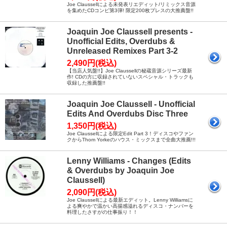
Joe Claussellによる未発表リエディット/リミックス音源
を集めたCDコンピ第3弾! 限定200枚プレスの大推薦盤!!
Joaquin Joe Claussell presents -
Unofficial Edits, Overdubs &
Unreleased Remixes Part 3-2
2,490円(税込)
【当店人気盤!!】Joe Claussellの秘蔵音源シリーズ最新
作! CDの方に収録されていないスペシャル・トラックも
収録した推薦盤!!
Joaquin Joe Claussell - Unofficial
Edits And Overdubs Disc Three
1,350円(税込)
Joe Claussellによる限定Edit Part 3！ディスコやファン
クからThom Yorkeのハウス・ミックスまで全曲大推薦!!!
Lenny Williams - Changes (Edits
& Overdubs by Joaquin Joe
Claussell)
2,090円(税込)
Joe Claussellによる最新エディット。Lenny Williamsに
よる爽やかで温かい高揚感溢れるディスコ・ナンバーを
料理したさすがの仕事振り！！