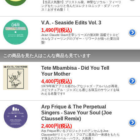
【当店人気盤!!】ブリストル発、神聖なソウル・フィーリ
ングをたっぷりと含んだエレクトロニック・ダブ・ハウ
ス！おすすめ盤！！
V.A. - Seaside Edits Vol. 3
1,490円(税込)
Jean Claude Gavri主宰シリーズの第3弾! 温暖でトロピ
カルなフィーリングのブギー・リワークが揃った要注目
盤!
この商品を見た人はこんな商品も見ています
Tete Mbambisa - Did You Tell
Your Mother
4,400円(税込)
1979年南アフリカ産のレアなジャズ・アルバムが再発。
スピリチュアル・ジャズにも通じる珠玉のサウンドを味
わえる名盤です!!
Arp Frique & The Perpetual
Singers - Save Your Soul (Joe
Claussell Remix)
2,400円(税込)
Arp Frique率いるプロジェクトのアンセムをJoe
Claussellがリミックス！フロアに最高の一体感をもたら
す珠玉のゴスペル・ハウス。大推薦！