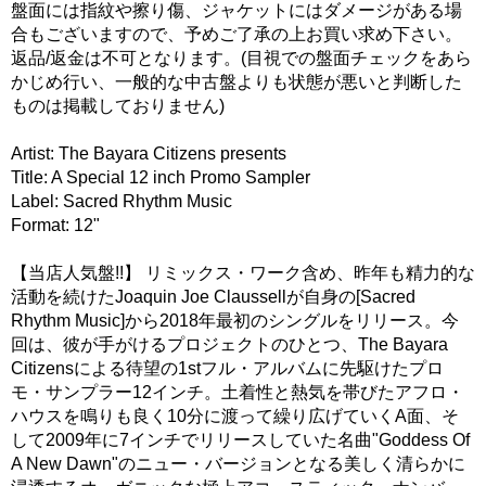
盤面には指紋や擦り傷、ジャケットにはダメージがある場
合もございますので、予めご了承の上お買い求め下さい。
返品/返金は不可となります。(目視での盤面チェックをあら
かじめ行い、一般的な中古盤よりも状態が悪いと判断した
ものは掲載しておりません)
Artist: The Bayara Citizens presents
Title: A Special 12 inch Promo Sampler
Label: Sacred Rhythm Music
Format: 12"
【当店人気盤!!】 リミックス・ワーク含め、昨年も精力的な
活動を続けたJoaquin Joe Claussellが自身の[Sacred
Rhythm Music]から2018年最初のシングルをリリース。今
回は、彼が手がけるプロジェクトのひとつ、The Bayara
Citizensによる待望の1stフル・アルバムに先駆けたプロ
モ・サンプラー12インチ。土着性と熱気を帯びたアフロ・
ハウスを鳴りも良く10分に渡って繰り広げていくA面、そ
して2009年に7インチでリリースしていた名曲"Goddess Of
A New Dawn"のニュー・バージョンとなる美しく清らかに