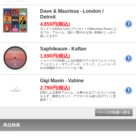
Dave & Maurissa - London /
Detroit
4,850円(税込)
ロンドンのDave LeeとデトロイトのMaurissa Roseによ
るフル・アルバム。温かく艶やかな良い歌物がしっかり
揃ってます!!
Saphileaum - Kaftan
1,690円(税込)
ジョージアの作家による幻想的でアトモスフェリックな
アンビエント～ダウンテンポ・トラック。じっくりハマ
れる神秘的でスペーシーな一枚。
Gigi Masin - Vahine
2,790円(税込)
巨匠による新作アルバム。心奪われるアンビエントのみ
ならず、動的なダンス・アプローチも繰り広げていく意
欲作！！
ページの先頭へ戻る
商品検索