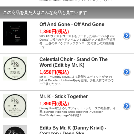
この商品を見た人はこんな商品も見ています
Off And Gone - Off And Gone
1,390円(税込)
90's USウェストコーストをリードした名レーベル[Exist
Dance]に残されたアンビエント/IDMテクノ逸品が正規再
発！圧巻のサイケデリックダンス、文句無しの大推薦盤
です！
Celestial Choir - Stand On The
Word (Edit by Mr. K)
1,650円(税込)
Mr. KことDanny Krivitによる最新リエディットがNYの
[Most Excellent Unlimited]から登場。少量入荷ですので
ご了承ください
Mr. K - Stick Together
1,890円(税込)
Danny Krivitによるリエディット・シリーズの最新作。今
回はMinnie Riperton"Stick Together"とJackson
Five"Body Language"を料理！
Edits By Mr. K (Danny Krivit) -
Corazon / Deep Sky