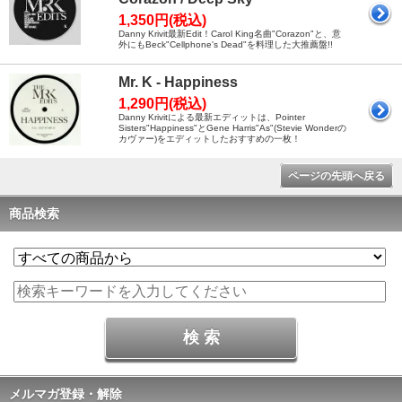
1,350円(税込)
Danny Krivit最新Edit！Carol King名曲"Corazon"と、意
外にもBeck"Cellphone's Dead"を料理した大推薦盤!!
Mr. K - Happiness
1,290円(税込)
Danny Krivitによる最新エディットは、Pointer
Sisters"Happiness"とGene Harris"As"(Stevie Wonderの
カヴァー)をエディットしたおすすめの一枚！
ページの先頭へ戻る
商品検索
メルマガ登録・解除