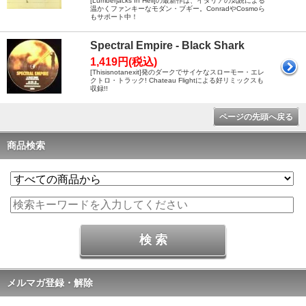
[Lumberjacks In Hell]の最新作は、イタリアの気鋭による
温かくファンキーなモダン・ブギー。ConradやCosmoら
もサポート中！
Spectral Empire - Black Shark
1,419円(税込)
[Thisisnotanexit]発のダークでサイケなスローモー・エレ
クトロ・トラック! Chateau Flightによる好リミックスも
収録!!
ページの先頭へ戻る
商品検索
メルマガ登録・解除