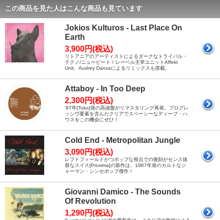
この商品を見た人はこんな商品も見ています
Jokios Kulturos - Last Place On
Earth
3,900円(税込)
リトアニアのアーティストによるダークなトライバル・
テクノ/ニュービート！レーベル主宰ユニットAffekt
Unit、Audrey Danzaによるリミックスも搭載。
Attaboy - In Too Deep
2,300円(税込)
'97年[Toko]発の高値盤がリマスタリング再発。プログレ
ッシヴ要素を含んだクリアでスペーシーなディープ・ハ
ウスをこの機会にぜひ！
Cold End - Metropolitan Jungle
3,090円(税込)
レフトフィールドかつポップな視点での復刻がセンス抜
群なスイス[Proxima]の新作は、1987年発のカルトなジ
ャーマン・シンセポップ傑作！
Giovanni Damico - The Sounds
Of Revolution
1,290円(税込)