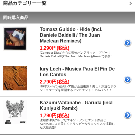
商品カテゴリー一覧
同時購入商品
Tomasz Guiddo - Hide (incl.
Daniele Baldelli / The Juan
Maclean Remixes)
1,290円(税込)
[Compost Disco]からの歌物バレアリック・ブギー！
Daniele BaldelliやThe Juan MacleanもRemixで参加!!
Iury Lech - Musica Para El Fin De
Los Cantos
2,790円(税込)
'90年スペイン産のレア盤が正規復刻！美しく深遠なサウ
ンドスケープを展開するアンビエント・アルバム！！
Kazumi Watanabe - Garuda (incl.
Kuniyuki Remix)
1,790円(税込)
渡辺香津美のレアなエキゾ・アンビエント作品と
Kuniyukiによる美しくトリッピーなリミックスを収録し
た大推薦盤!!