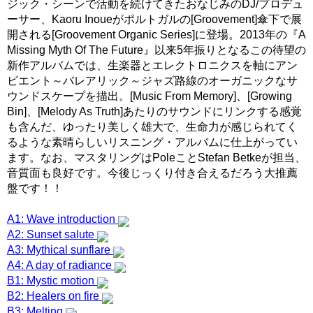
ジック・シーンで活動を続けてきたおなじみのDJ/プロデュ
ーサー、Kaoru Inoueがポルトガルの[Groovement]傘下で展
開される[Groovement Organic Series]に登場。2013年の『A
Missing Myth Of The Future』以来5年振りとなるこの待望の
新作アルバムでは、生楽器とエレクトロニクスを軸にアン
ビエント～バレアリック～ジャズ路線のオーガニックなサ
ウンドスケープを描出。[Music From Memory]、[Growing
Bin]、[Melody As Truth]あたりのサウンドにリンクする感覚
も含んだ、ゆったり美しく雄大で、生命力が感じられてく
るような素晴らしいリスニング・アルバムに仕上がってい
ます。なお、マスタリングはPoleことStefan Betkeが担当、
音質面も良好です。今後じっくり付き合えるだろう大推薦
盤です！！
A1: Wave introduction
A2: Sunset salute
A3: Mythical sunflare
A4: A day of radiance
B1: Mystic motion
B2: Healers on fire
B3: Melting