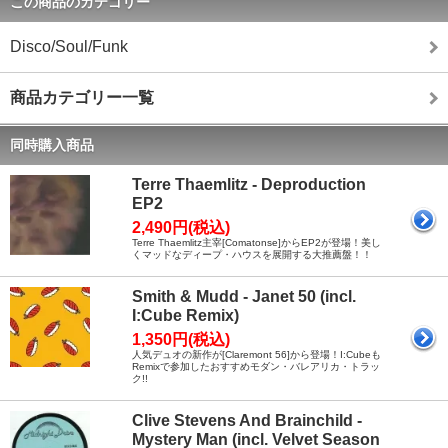
この商品のカテゴリー
Disco/Soul/Funk
商品カテゴリー一覧
同時購入商品
Terre Thaemlitz - Deproduction
EP2
2,490円(税込)
Terre Thaemlitz主宰[Comatonse]からEP2が登場！美し
くマッドなディープ・ハウスを展開する大推薦盤！！
Smith & Mudd - Janet 50 (incl.
I:Cube Remix)
1,350円(税込)
人気デュオの新作が[Claremont 56]から登場！I:Cubeも
Remixで参加したおすすめモダン・バレアリカ・トラッ
ク!!
Clive Stevens And Brainchild -
Mystery Man (incl. Velvet Season