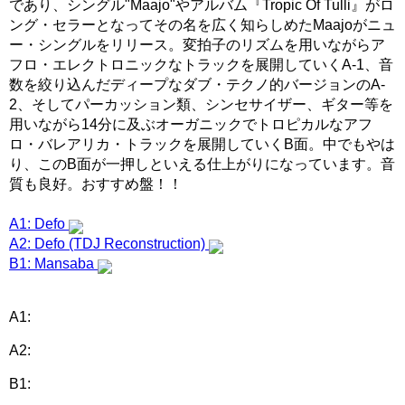
であり、シングル"Maajo"やアルバム『Tropic Of Tulli』がロ
ング・セラーとなってその名を広く知らしめたMaajoがニュ
ー・シングルをリリース。変拍子のリズムを用いながらア
フロ・エレクトロニックなトラックを展開していくA-1、音
数を絞り込んだディープなダブ・テクノ的バージョンのA-
2、そしてパーカッション類、シンセサイザー、ギター等を
用いながら14分に及ぶオーガニックでトロピカルなアフ
ロ・バレアリカ・トラックを展開していくB面。中でもやは
り、このB面が一押しといえる仕上がりになっています。音
質も良好。おすすめ盤！！
A1: Defo
A2: Defo (TDJ Reconstruction)
B1: Mansaba
A1:
A2:
B1: