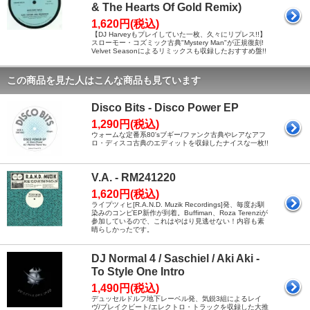
& The Hearts Of Gold Remix)
1,620円(税込)
【DJ Harveyもプレイしていた一枚、久々にリプレス!!】
スローモー・コズミック古典"Mystery Man"が正規復刻!
Velvet Seasonによるリミックスも収録したおすすめ盤!!
この商品を見た人はこんな商品も見ています
Disco Bits - Disco Power EP
1,290円(税込)
ウォームな定番系80'sブギー/ファンク古典やレアなアフ
ロ・ディスコ古典のエディットを収録したナイスな一枚!!
V.A. - RM241220
1,620円(税込)
ライプツィヒ[R.A.N.D. Muzik Recordings]発、毎度お馴
染みのコンピEP新作が到着。Buffiman、Roza Terenziが
参加しているので、これはやはり見逃せない！内容も素
晴らしかったです。
DJ Normal 4 / Saschiel / Aki Aki -
To Style One Intro
1,490円(税込)
デュッセルドルフ地下レーベル発、気鋭3組によるレイ
ヴ/ブレイクビート/エレクトロ・トラックを収録した大推