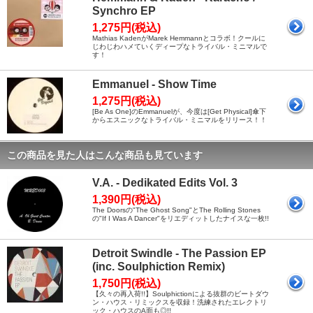
Synchro EP
1,275円(税込)
Mathias KadenがMarek Hemmannとコラボ！クールに
じわじわハメていくディープなトライバル・ミニマルで
す！
Emmanuel - Show Time
1,275円(税込)
[Be As One]のEmmanuelが、今度は[Get Physical]傘下
からエスニックなトライバル・ミニマルをリリース！！
この商品を見た人はこんな商品も見ています
V.A. - Dedikated Edits Vol. 3
1,390円(税込)
The Doorsの"The Ghost Song"とThe Rolling Stones
の"If I Was A Dancer"をリエディットしたナイスな一枚!!
Detroit Swindle - The Passion EP
(inc. Soulphiction Remix)
1,750円(税込)
【久々の再入荷!!】Soulphictionによる抜群のビートダウ
ン・ハウス・リミックスを収録！洗練されたエレクトリ
ック・ハウスのA面も◎!!