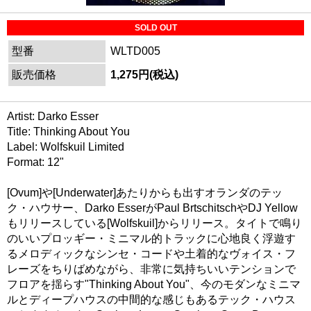
SOLD OUT
型番
WLTD005
販売価格
1,275円(税込)
Artist: Darko Esser
Title: Thinking About You
Label: Wolfskuil Limited
Format: 12"
[Ovum]や[Underwater]あたりからも出すオランダのテッ
ク・ハウサー、Darko EsserがPaul BrtschitschやDJ Yellow
もリリースしている[Wolfskuil]からリリース。タイトで鳴り
のいいプロッギー・ミニマル的トラックに心地良く浮遊す
るメロディックなシンセ・コードや土着的なヴォイス・フ
レーズをちりばめながら、非常に気持ちいいテンションで
フロアを揺らす"Thinking About You"、今のモダンなミニマ
ルとディープハウスの中間的な感じもあるテック・ハウス