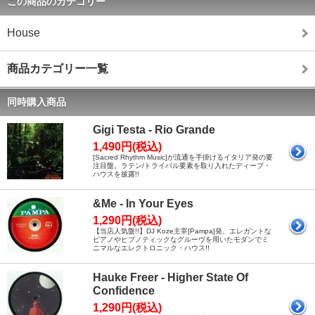
この商品のカテゴリー
House
商品カテゴリー一覧
同時購入商品
Gigi Testa - Rio Grande
1,490円(税込)
[Sacred Rhythm Music]が流通を手掛けるイタリア発の要
注目盤。ラテン/トライバル要素を取り入れたディープ・
ハウスを披露!!
&Me - In Your Eyes
1,290円(税込)
【当店人気盤!!】DJ Koze主宰[Pampa]発、エレガントな
ピアノやヒプノティックなグルーヴを用いたモダンでミ
ニマルなエレクトロニック・ハウス!!
Hauke Freer - Higher State Of
Confidence
1,290円(税込)