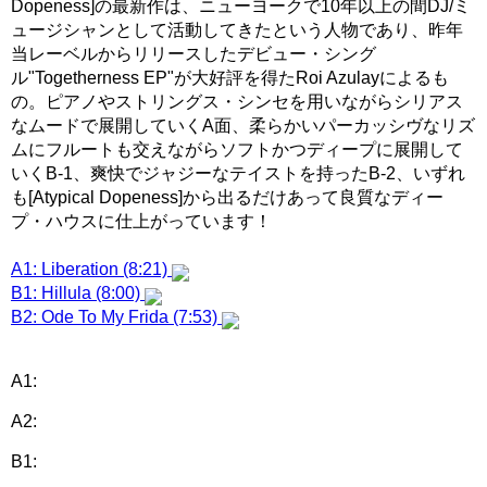
Dopeness]の最新作は、ニューヨークで10年以上の間DJ/ミ
ュージシャンとして活動してきたという人物であり、昨年
当レーベルからリリースしたデビュー・シング
ル"Togetherness EP"が大好評を得たRoi Azulayによるも
の。ピアノやストリングス・シンセを用いながらシリアス
なムードで展開していくA面、柔らかいパーカッシヴなリズ
ムにフルートも交えながらソフトかつディープに展開して
いくB-1、爽快でジャジーなテイストを持ったB-2、いずれ
も[Atypical Dopeness]から出るだけあって良質なディー
プ・ハウスに仕上がっています！
A1: Liberation (8:21)
B1: Hillula (8:00)
B2: Ode To My Frida (7:53)
A1:
A2:
B1: