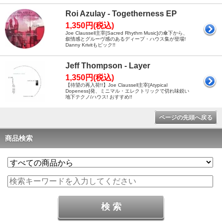
Roi Azulay - Togetherness EP
1,350円(税込)
Joe Claussell主宰[Sacred Rhythm Music]の傘下から、
叙情感とグルーヴ感のあるディープ・ハウス集が登場!
Danny Krivitもピック!!
Jeff Thompson - Layer
1,350円(税込)
【待望の再入荷!!】Joe Claussell主宰[Atypical
Dopeness]発、ミニマル・エレクトリックで切れ味鋭い
地下テクノ/ハウス! おすすめ!!
ページの先頭へ戻る
商品検索