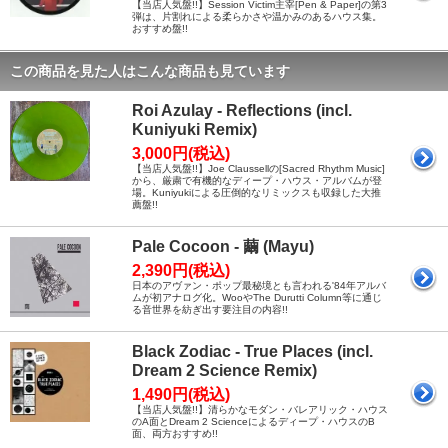
【当店人気盤!!】Session Victim主宰[Pen & Paper]の第3
弾は、片割れによる柔らかさや温かみのあるハウス集。
おすすめ盤!!
この商品を見た人はこんな商品も見ています
Roi Azulay - Reflections (incl.
Kuniyuki Remix)
3,000円(税込)
【当店人気盤!!】Joe Claussellの[Sacred Rhythm Music]
から、厳粛で有機的なディープ・ハウス・アルバムが登
場。Kuniyukiによる圧倒的なリミックスも収録した大推
薦盤!!
Pale Cocoon - 繭 (Mayu)
2,390円(税込)
日本のアヴァン・ポップ最秘境とも言われる'84年アルバ
ムが初アナログ化。WooやThe Durutti Column等に通じ
る音世界を紡ぎ出す要注目の内容!!
Black Zodiac - True Places (incl.
Dream 2 Science Remix)
1,490円(税込)
【当店人気盤!!】清らかなモダン・バレアリック・ハウス
のA面とDream 2 Scienceによるディープ・ハウスのB
面、両方おすすめ!!