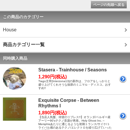
ページの先頭へ戻る
この商品のカテゴリー
House
商品カテゴリー一覧
同時購入商品
Stasera - Trainhouse / Seasons
1,290円(税込)
Tiago主宰[Interzona13]の新作は、フロアをしっかりと
盛り上げてくれそうな抜群のミニマル・ディスコ。おす
すめ!!
Exquisite Corpse - Between
Rhythms I
1,890円(税込)
【当店人気盤、待望のリプレス!!】オランダ/ベルギー産
アーリー90'sテクノ音源が再発。Holy Ghost Inc.～
Memphisあたりに通じるような初期トランス/サイケ/ト
ライバル感のあるテクノ/エレクトロを繰り広げていった