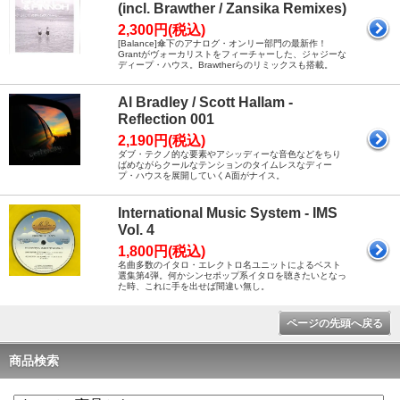
(incl. Brawther / Zansika Remixes)
2,300円(税込)
[Balance]傘下のアナログ・オンリー部門の最新作！
Grantがヴォーカリストをフィーチャーした、ジャジーな
ディープ・ハウス。Brawtherらのリミックスも搭載。
Al Bradley / Scott Hallam -
Reflection 001
2,190円(税込)
ダブ・テクノ的な要素やアシッディーな音色などをちり
ばめながらクールなテンションのタイムレスなディー
プ・ハウスを展開していくA面がナイス。
International Music System - IMS
Vol. 4
1,800円(税込)
名曲多数のイタロ・エレクトロ名ユニットによるベスト
選集第4弾。何かシンセポップ系イタロを聴きたいとなっ
た時、これに手を出せば間違い無し。
ページの先頭へ戻る
商品検索