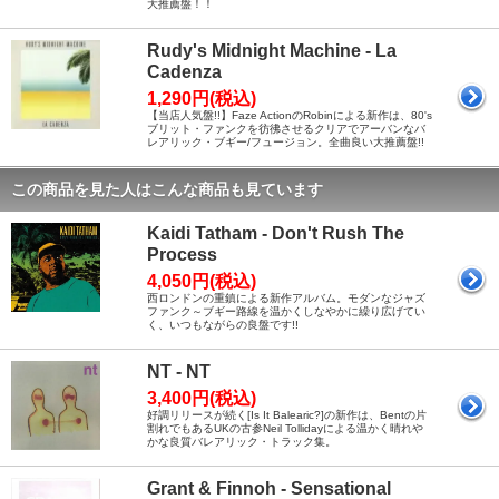
大推薦盤！！
Rudy's Midnight Machine - La
Cadenza
1,290円(税込)
【当店人気盤!!】Faze ActionのRobinによる新作は、80's
ブリット・ファンクを彷彿させるクリアでアーバンなバ
レアリック・ブギー/フュージョン。全曲良い大推薦盤!!
この商品を見た人はこんな商品も見ています
Kaidi Tatham - Don't Rush The
Process
4,050円(税込)
西ロンドンの重鎮による新作アルバム。モダンなジャズ
ファンク～ブギー路線を温かくしなやかに繰り広げてい
く、いつもながらの良盤です!!
NT - NT
3,400円(税込)
好調リリースが続く[Is It Balearic?]の新作は、Bentの片
割れでもあるUKの古参Neil Tollidayによる温かく晴れや
かな良質バレアリック・トラック集。
Grant & Finnoh - Sensational