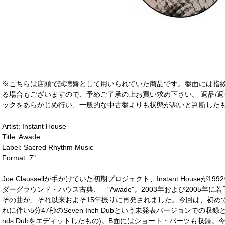
※こちらは店頭で試聴盤として用いられていた商品です。盤面には指
る場合もございますので、予めご了承の上お買い求め下さい。 返品/返
ックをあらかじめ行い、一般的な中古盤よりも状態が悪いと判断したも
Artist: Instant House
Title: Awade
Label: Sacred Rhythm Music
Format: 7"
Joe Claussellが手がけていた初期プロジェクト、Instant Houseが199
ダーグラウンド・ハウス古典、 "Awade"。2003年および2005
その曲が、それ以来およそ15年振りに再発されました。今回は、初め
れに伴い5分47秒のSeven Inch Dubという未発表バージョンでの収録となって
nds Dubをエディットしたもの)。B面にはショート・パーツも収録