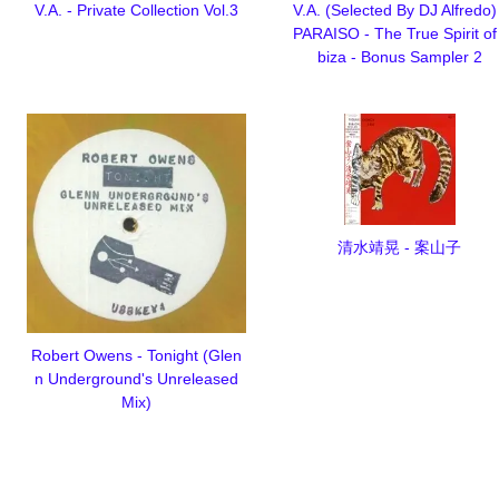
V.A. - Private Collection Vol.3
V.A. (Selected By DJ Alfredo)
PARAISO - The True Spirit of
biza - Bonus Sampler 2
清水靖晃 - 案山子
Robert Owens - Tonight (Glen
n Underground's Unreleased
Mix)