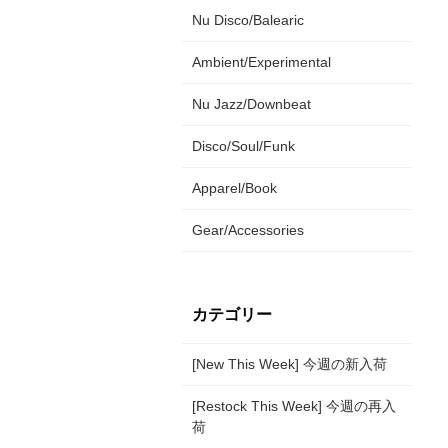
Nu Disco/Balearic
Ambient/Experimental
Nu Jazz/Downbeat
Disco/Soul/Funk
Apparel/Book
Gear/Accessories
カテゴリー
[New This Week] 今週の新入荷
[Restock This Week] 今週の再入
荷