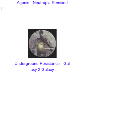
 -
Agonis - Neutropia Remixed
 I
Underground Resistance - Gal
axy 2 Galaxy