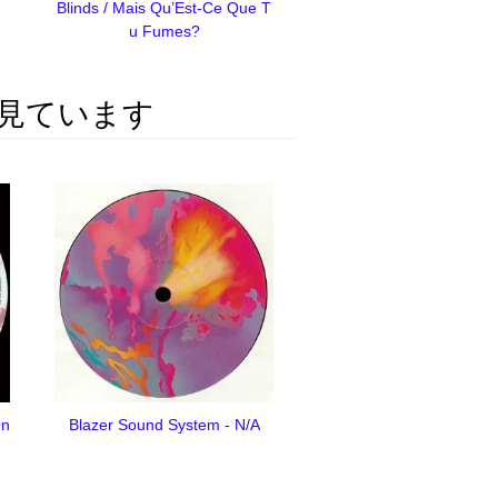
Blinds / Mais Qu’Est-Ce Que T
u Fumes?
見ています
On
Blazer Sound System - N/A