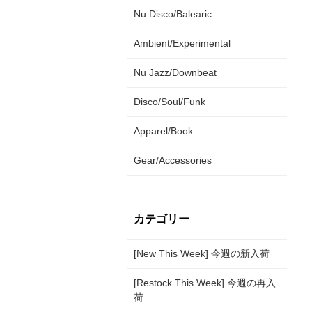
Nu Disco/Balearic
Ambient/Experimental
Nu Jazz/Downbeat
Disco/Soul/Funk
Apparel/Book
Gear/Accessories
カテゴリー
[New This Week] 今週の新入荷
[Restock This Week] 今週の再入
荷