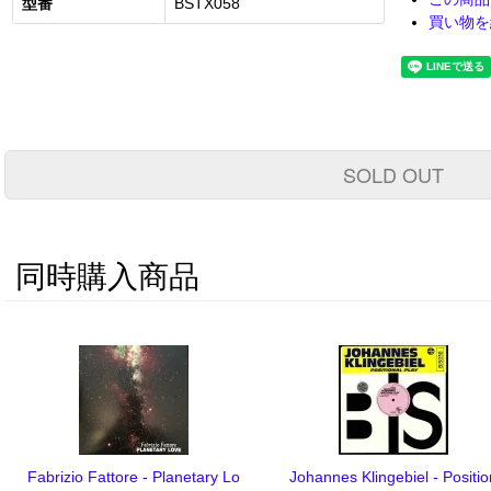
型番
BSTX058
買い物を
SOLD OUT
同時購入商品
Fabrizio Fattore - Planetary Lo
Johannes Klingebiel - Positio