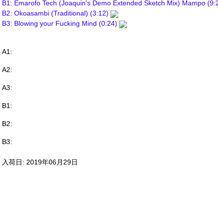
B1: Emarofo Tech (Joaquin's Demo Extended Sketch Mix) Mampo (9:
B2: Okoasambi (Traditional) (3:12)
B3: Blowing your Fucking Mind (0:24)
A1:
A2:
A3:
B1:
B2:
B3:
入荷日: 2019年06月29日