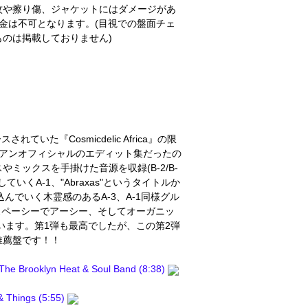
紋や擦り傷、ジャケットにはダメージがあ
金は不可となります。(目視での盤面チェ
のは掲載しておりません)
リリースされていた『Cosmicdelic Africa』の限
がアンオフィシャルのエディット集だったの
スやミックスを手掛けた音源を収録(B-2/B-
くA-1、"Abraxas"というタイトルか
き込んでいく木霊感のあるA-3、A-1同様グル
スペーシーでアーシー、そしてオーガニッ
います。第1弾も最高でしたが、この第2弾
推薦盤です！！
 The Brooklyn Heat & Soul Band (8:38)
& Things (5:55)