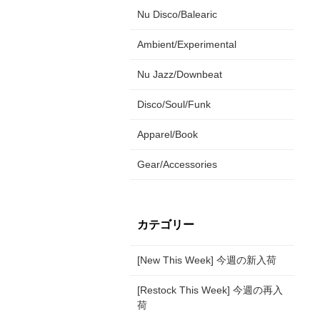
Nu Disco/Balearic
Ambient/Experimental
Nu Jazz/Downbeat
Disco/Soul/Funk
Apparel/Book
Gear/Accessories
カテゴリー
[New This Week] 今週の新入荷
[Restock This Week] 今週の再入
荷