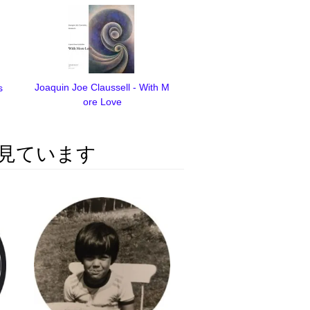
Joaquin Joe Claussell - With M
s
ore Love
見ています