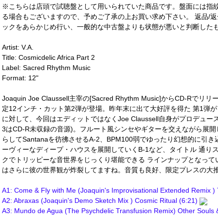
※こちらは店頭で試聴盤として用いられていた商品です。盤面には指
る場合もございますので、予めご了承の上お買い求め下さい。 返品/返
ックをあらかじめ行い、一般的な中古盤よりも状態が悪いと判断したも
Artist: V.A.
Title: Cosmicdelic Africa Part 2
Label: Sacred Rhythm Music
Format: 12"
Joaquin Joe Claussell主宰の[Sacred Rhythm Music]からCD-Rで
定12インチ・カット第2弾が登場。昨年末に出て大好評を得た 第1弾
に対して、今回はエディットではなくJoe Claussell自身がプロデュー
3はCD-R未収録の音源)。フルート風シンセやギターを交えながら展開してい
らしてSantanaを彷彿させるA-2、BPM100弱でゆったり幻想的に引
ーヴィーなディープ・ハウスを展開していくB-1など、タイトル 通り
クでトリッピーな音世界をじっくり堪能できる ラインナップとなって
はさらに彼の世界観が炸裂してますね。音質も良好、限定プレスの大
A1: Come & Fly with Me (Joaquin's Improvisational Extended Remix )
A2: Abraxas (Joaquin's Demo Sketch Mix ) Cosmic Ritual (6:21)
A3: Mundo de Agua (The Psychdelic Transfusion Remix) Other Souls 