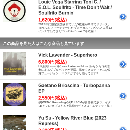
Louie Vega Starring Toni C. /
E.O.L. Soulfrito - Time Don’t Wait /
Soulfrito Burnin'
1,620円(税込)
2017年に限定発売されていた5枚組が単体でリリース。
Toni. Cをフィーチャーしたヴォーカル・ハウスと以前12
インチで出てきた"Soulfrito Burnin'"を収録！
この商品を見た人はこんな商品も見ています
Vick Lavender - Superhero
6,800円(税込)
UK新興レーベル[Love Universal Music]からシカゴの古
参によるダブルパックが登場。温かくメロディアスな良
質フュージョン・ハウスがずらり揃ってます!!
Gaetano Brioscina - Turbopanna
EP
2,550円(税込)
伊[WATAJ Recordings]のDJ SCMが新名義で放つ、イタ
ロ/アフロ/オブスキュア路線のディスコ・エディット集！
Yu Su - Yellow River Blue (2023
Repress)