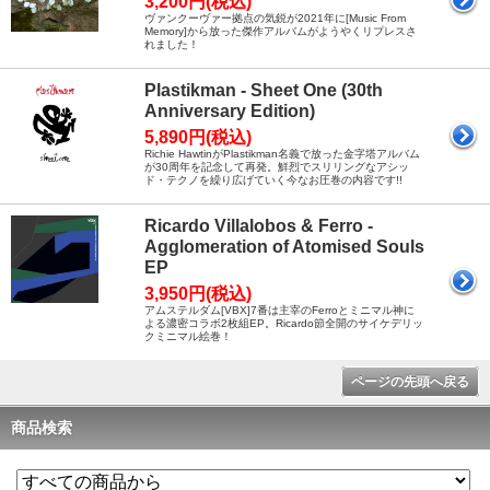
3,200円(税込)
ヴァンクーヴァー拠点の気鋭が2021年に[Music From
Memory]から放った傑作アルバムがようやくリプレスさ
れました！
Plastikman - Sheet One (30th
Anniversary Edition)
5,890円(税込)
Richie HawtinがPlastikman名義で放った金字塔アルバム
が30周年を記念して再発。鮮烈でスリリングなアシッ
ド・テクノを繰り広げていく今なお圧巻の内容です!!
Ricardo Villalobos & Ferro -
Agglomeration of Atomised Souls
EP
3,950円(税込)
アムステルダム[VBX]7番は主宰のFerroとミニマル神に
よる濃密コラボ2枚組EP。Ricardo節全開のサイケデリッ
クミニマル絵巻！
ページの先頭へ戻る
商品検索