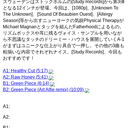
スウェーデンはストックホルムの[Study Records]から第3弾
となる12インチが登場。今回は、[1080p]、[Unknown To
The Unknown]、[Sound Of Beaubien Ouest]、[Allergy
Season]等から出すニューヨークの気鋭Physical Therapyが
Michael Magnanとタッグを組んだFatherhoodによるもの。
リズムボックスや耳に残るヴォイス・サンプルを用いなが
ら不思議なタッチのドリーミー・ハウスを展開していくA-1
がまずはユニークな仕上がり具合で一押し。その他の3曲も
粒揃いな内容でそれぞれナイス。[Study Records]、今回も
おすすめです！
A1: Healthy Cut (5:17)
A2: Raw Honey (5:41)
B1: Green Piece (6:14)
B2: Green Piece (Art Alfie remix) (10:09)
A1:
A2:
B1: