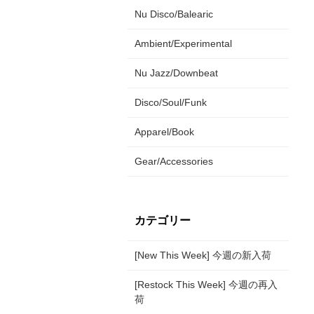
Nu Disco/Balearic
Ambient/Experimental
Nu Jazz/Downbeat
Disco/Soul/Funk
Apparel/Book
Gear/Accessories
カテゴリー
[New This Week] 今週の新入荷
[Restock This Week] 今週の再入
荷