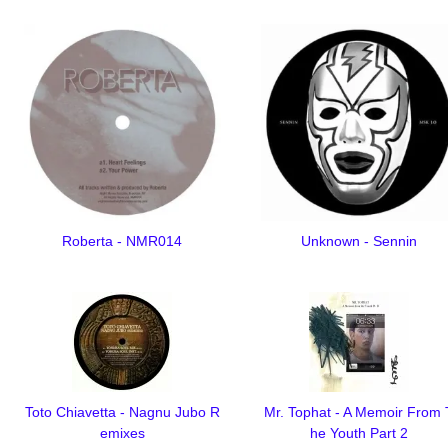
Roberta - NMR014
Unknown - Sennin
Toto Chiavetta - Nagnu Jubo R
Mr. Tophat - A Memoir From 
emixes
he Youth Part 2