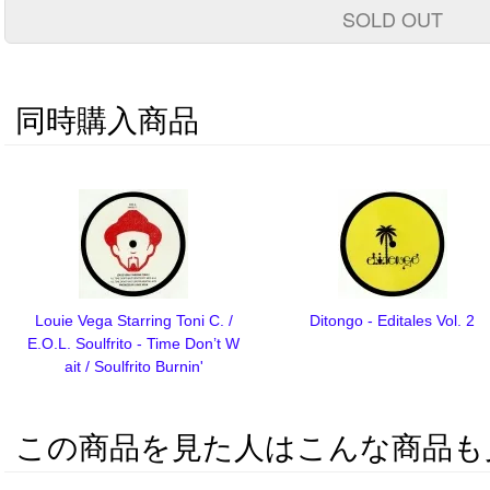
SOLD OUT
同時購入商品
Louie Vega Starring Toni C. /
Ditongo - Editales Vol. 2
E.O.L. Soulfrito - Time Don’t W
ait / Soulfrito Burnin'
この商品を見た人はこんな商品も