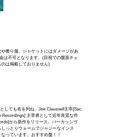
紋や擦り傷、ジャケットにはダメージがあ
金は不可となります。(目視での盤面チェ
のは掲載しておりません)
tの一員としても名を列ね、Joe Claussell主宰[Sac
ticado Recordings] 主宰者として近年良質な作
ecords]から新作をリリース。パーカッシヴ
らしっとりウォームでジャジーなインス
となっています。おすすめ盤！！