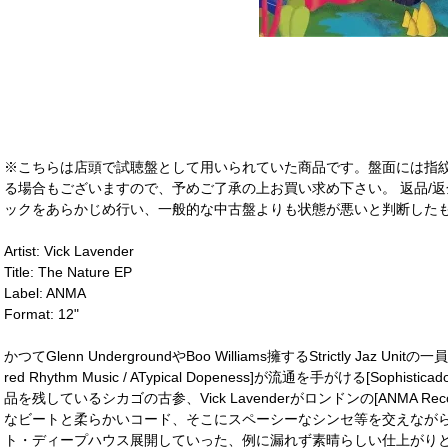
※こちらは店頭で試聴盤として用いられていた商品です。盤面には指
る場合もございますので、予めご了承の上お買い求め下さい。 返品/返
ックをあらかじめ行い、一般的な中古盤よりも状態が悪いと判断したも
Artist: Vick Lavender
Title: The Nature EP
Label: ANMA
Format: 12"
かつてGlenn UndergroundやBoo Williams擁するStrictly Jaz Uni
red Rhythm Music / ATypical Dopeness]が流通を手がける[Sophis
品を残しているシカゴの古参、Vick Lavenderがロンドンの[ANMA R
なビートと柔らかいコード、そこにスペーシーなシンセ等を交えなが
ト・ディープハウス展開していった、例に漏れず素晴らしい仕上がり