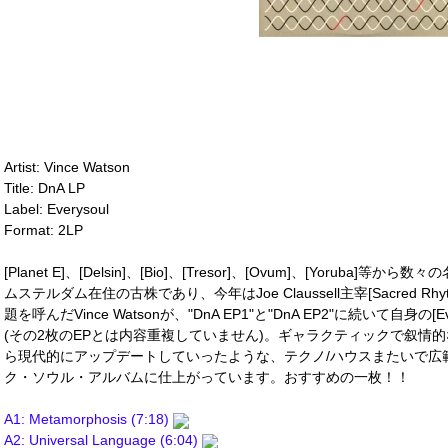
Artist: Vince Watson
Title: DnA LP
Label: Everysoul
Format: 2LP
[Planet E]、[Delsin]、[Bio]、[Tresor]、[Ovum]、[Yoru
ムステルダム在住の古株であり、今年はJoe Claussell主宰[Sacred R
題を呼んだVince Watsonが、"DnA EP1"と"DnA EP2"に続いて自身
(その2枚のEPとは内容重複していません)。ギャラクティックで叙情
ら現代的にアップデートしていったような、テクノ/ハウスまたいで広
ク・ソウル・アルバムに仕上がっています。おすすめの一枚！！
A1: Metamorphosis (7:18)
A2: Universal Language (6:04)