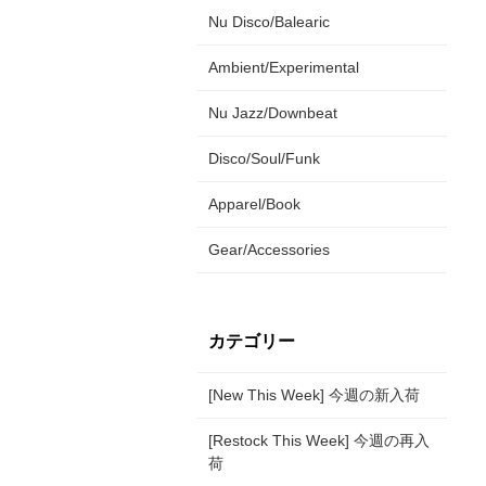
Nu Disco/Balearic
Ambient/Experimental
Nu Jazz/Downbeat
Disco/Soul/Funk
Apparel/Book
Gear/Accessories
カテゴリー
[New This Week] 今週の新入荷
[Restock This Week] 今週の再入
荷