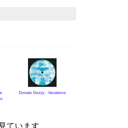
ye
Donato Dozzy - Variations
hi
見ています