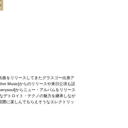
ba]等から数々の名曲をリリースしてきたグラスゴー出身ア
hythm Music]からのリリースや来日公演も話
の[Everysoul]からニュー・アルバムをリリース
的なデトロイト・テクノの魅力を継承しなが
範囲に楽しんでもらえそうなエレクトリッ