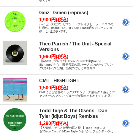
枚です!!
Goiz - Green (repress)
1,900円(税込)
ハイセンスなアンビエント・ブレイクビーツ・ハウスの
注目作。[Mood Hut]、[Future Times]辺りのファンの皆
様、これは買いです。
Theo Parrish / The Unit - Special
Versions
1,990円(税込)
【待望のリプレス!!】Theo Parrish主宰[Sound
Signature]から、既発音源の新バージョンがカップリン
グ収録されて登場。当然のごとく両面最高!!
CMT - HIGHLIGHT
1,500円(税込)
CMTによる恒例のミックスCDシリーズ最新作！温かくフ
ァンキーなハウス・グルーヴが抽出されたおすすめ盤!!
Todd Terje & The Olsens - Dan
Tyler (Idjut Boys) Remixes
1,290円(税込)
【人気盤、やっと待望の再入荷!!】Todd Terjeによ
る"Disco Circus"をDan Tayler(Idjut)がエフェクティヴな