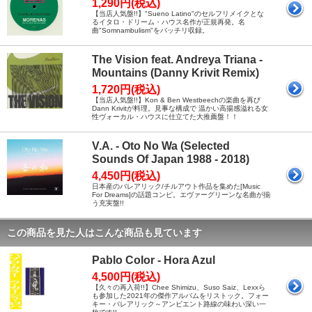
1,290円(税込)
【当店人気盤!!】"Sueno Latino"のセルフリメイクとな
るイタロ・ドリーム・ハウス名作が正規再発。名
曲"Somnambulism"をバッチリ収録。
The Vision feat. Andreya Triana -
Mountains (Danny Krivit Remix)
1,720円(税込)
【当店人気盤!!】Kon & Ben Westbeechの楽曲を再び
Dann Krivitが料理。見事な構成で 温かい高揚感溢れる女
性ヴォーカル・ハウスに仕立てた大推薦盤！！
V.A. - Oto No Wa (Selected
Sounds Of Japan 1988 - 2018)
4,450円(税込)
日本産のバレアリック/チルアウト作品を集めた[Music
For Dreams]の話題コンピ。エヴァーグリーンな名曲が揃
う充実盤!!
この商品を見た人はこんな商品も見ています
Pablo Color - Hora Azul
4,500円(税込)
【久々の再入荷!!】Chee Shimizu、Suso Saiz、Lexxら
も参加した2021年の傑作アルバムをリストック。フォー
キー・バレアリック～アンビエント路線の味わい深い一