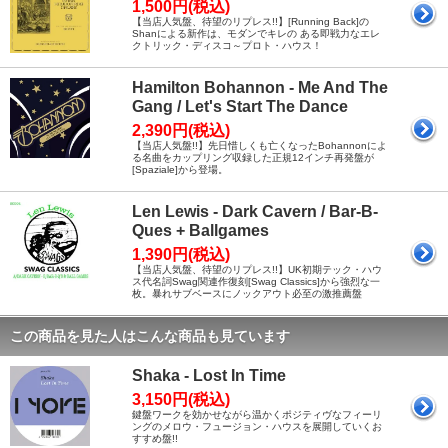
1,500円(税込)
【当店人気盤、待望のリプレス!!】[Running Back]の
Shanによる新作は、モダンでキレの ある即戦力なエレ
クトリック・ディスコ～プロト・ハウス！
Hamilton Bohannon - Me And The
Gang / Let's Start The Dance
2,390円(税込)
【当店人気盤!!】先日惜しくも亡くなったBohannonによ
る名曲をカップリング収録した正規12インチ再発盤が
[Spaziale]から登場。
Len Lewis - Dark Cavern / Bar-B-
Ques + Ballgames
1,390円(税込)
【当店人気盤、待望のリプレス!!】UK初期テック・ハウ
ス代名詞Swag関連作復刻[Swag Classics]から強烈な一
枚。暴れサブベースにノックアウト必至の激推薦盤
この商品を見た人はこんな商品も見ています
Shaka - Lost In Time
3,150円(税込)
鍵盤ワークを効かせながら温かくポジティヴなフィーリ
ングのメロウ・フュージョン・ハウスを展開していくお
すすめ盤!!