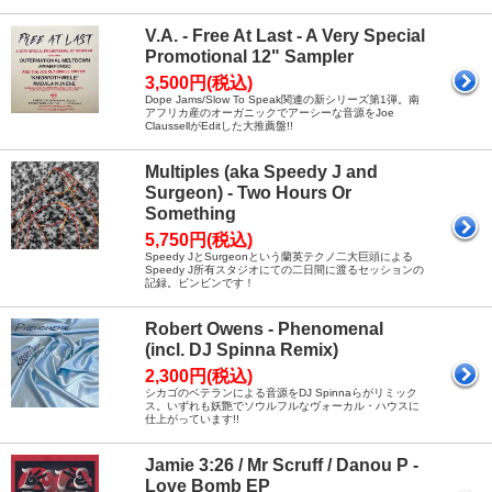
V.A. - Free At Last - A Very Special
Promotional 12" Sampler
3,500円(税込)
Dope Jams/Slow To Speak関連の新シリーズ第1弾。南
アフリカ産のオーガニックでアーシーな音源をJoe
ClaussellがEditした大推薦盤!!
Multiples (aka Speedy J and
Surgeon) - Two Hours Or
Something
5,750円(税込)
Speedy JとSurgeonという蘭英テクノ二大巨頭による
Speedy J所有スタジオにての二日間に渡るセッションの
記録。ビンビンです！
Robert Owens - Phenomenal
(incl. DJ Spinna Remix)
2,300円(税込)
シカゴのベテランによる音源をDJ Spinnaらがリミック
ス。いずれも妖艶でソウルフルなヴォーカル・ハウスに
仕上がっています!!
Jamie 3:26 / Mr Scruff / Danou P -
Love Bomb EP