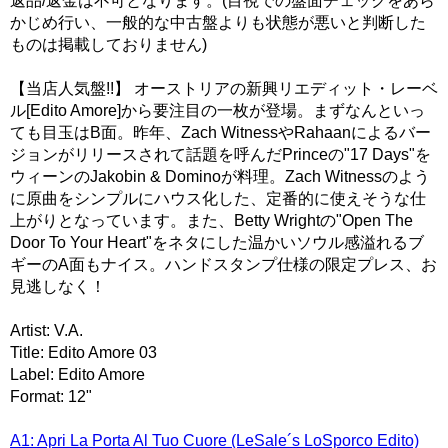
返品/返金は不可となります。(目視での盤面チェックをあら
かじめ行い、一般的な中古盤よりも状態が悪いと判断した
ものは掲載しておりません)
【当店人気盤!!】 オーストリアの新興リエディット・レーベ
ル[Edito Amore]から要注目の一枚が登場。まずなんといっ
ても目玉はB面。昨年、Zach WitnessやRahaanによるバー
ジョンがリリースされて話題を呼んだPrinceの"17 Days"を
ウィーンのJakobin & Dominoが料理。Zach Witnessのよう
に原曲をシンプルにハウス化した、定番的に使えそうな仕
上がりとなっています。また、Betty Wrightの"Open The
Door To Your Heart"をネタにした温かいソウル感溢れるブ
ギーのA面もナイス。ハンドスタンプ仕様の限定プレス、お
見逃しなく！
Artist: V.A.
Title: Edito Amore 03
Label: Edito Amore
Format: 12"
A1: Apri La Porta Al Tuo Cuore (LeSale´s LoSporco Edito)