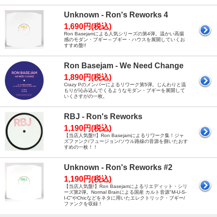
Unknown - Ron's Reworks 4
1,690円(税込)
Ron Basejamによる人気シリーズの第4弾。温かい高揚
感のモダン・ブギー～ブギー・ハウスを展開していくお
すすめ盤!!
Ron Basejam - We Need Change
1,890円(税込)
Crazy Pのメンバーによるリワーク第5弾。じんわりと温
もりが沁み込んでくるようなモダン・ブギーを展開して
いくさすがの一枚。
RBJ - Ron's Reworks
1,190円(税込)
【当店人気盤!!】Ron Basejamによるリワーク集！ジャ
ズファンク/フュージョン/ソウル路線の音源を捌いたおす
すめの一枚！！
Unknown - Ron's Reworks #2
1,190円(税込)
【当店人気盤!】Ron Basejamによるリエディット・シリ
ーズ第2弾。Normal Brainによる国産 カルト音源"M-U-S-
I-C"やChicなどをネタに用いたエレクトリック・ブギー/
ファンクを収録！