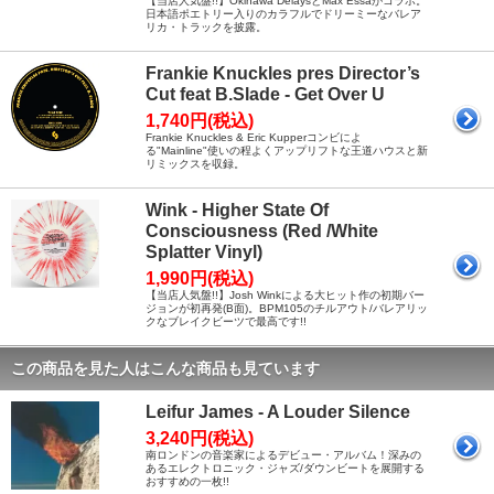
【当店人気盤!!】Okinawa DelaysとMax Essaがコラボ。
日本語ポエトリー入りのカラフルでドリーミーなバレア
リカ・トラックを披露。
Frankie Knuckles pres Director’s
Cut feat B.Slade - Get Over U
1,740円(税込)
Frankie Knuckles & Eric Kupperコンビによ
る"Mainline"使いの程よくアップリフトな王道ハウスと新
リミックスを収録。
Wink - Higher State Of
Consciousness (Red /White
Splatter Vinyl)
1,990円(税込)
【当店人気盤!!】Josh Winkによる大ヒット作の初期バー
ジョンが初再発(B面)。BPM105のチルアウト/バレアリッ
クなブレイクビーツで最高です!!
この商品を見た人はこんな商品も見ています
Leifur James - A Louder Silence
3,240円(税込)
南ロンドンの音楽家によるデビュー・アルバム！深みの
あるエレクトロニック・ジャズ/ダウンビートを展開する
おすすめの一枚!!