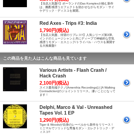
【当店人気盤!!】ポーランドのDas Komplexが絡む新作
は、酩酊感漂うエフェクトを効かせながらモダン・サイ
ケデリック・ディスコを展開。
Red Axes - Trips #3: India
1,790円(税込)
【当店人気盤、待望のリプレス!!】人気シリーズ第3弾。
インドのミュージシャンと共にディープで神秘的な空気
感漂うモダン・エスニック/トライバル・ハウスを展開す
る大推薦盤!!
この商品を見た人はこんな商品も見ています
Various Artists - Flash Crash /
Hack Crash
2,100円(税込)
スイス最先端テクノ[Amenthia Recordings]と[A Walking
Contradiction]のジョイントリリース。凄いことになって
ます！
Delphi, Marco & Val - Unreashed
Tapes Vol. 1 EP
1,290円(税込)
Tiger & Woodsが自身のレーベルから新作をリリース！
ミニマルでソリッドな秀逸モダン・エレクトリック・デ
ィスコ!!