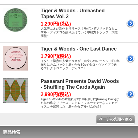
Tiger & Woods - Unleashed
Tapes Vol. 2
1,290円(税込)
人気デュオが新作をリリース！モダンでソリッドなミニ
マル・ディスコを繰り広げていく即戦力トラック！大推
薦盤!!
Tiger & Woods - One Last Dance
1,790円(税込)
イタリア拠点の人気デュオが、自身らのレーベルに約2年
振りにカムバック！鮮やかな80sイタロ・ヴァイブで送
るエレクトロニック・ディスコ!!
Passarani Presents David Woods
- Shuffling The Cards Again
2,990円(税込)
Tiger & Woodsの片割れが約10年ぶりに[Runnig Back]か
ら単独作をリリース。レトロ・フューチャーなシンセデ
ィスコを展開した、鮮やかなアルバム作品！
ページの先頭へ戻る
商品検索