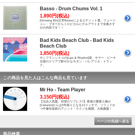
Basso - Drum Chums Vol. 1
1,890円(税込)
[Growing Bin]主宰Bassoによるエディット選。フュージ
ョン・ブギーからトロピカルにチルアウトまで全曲さす
がの内容です！！
Bad Kids Beach Club - Bad Kids
Beach Club
1,850円(税込)
サンフランシスコの[Lips & Rhythm]発、サマー・ビーチ
仕様のクリアで鮮やかなモダン・バレアリカ・トラッ
ク。
この商品を見た人はこんな商品も見ています
Mr Ho - Team Player
3,150円(税込)
【当店人気盤、待望のリプレス!!】香港の重要人物が
[Cabaret]からは5年振りとなる12インチで、ソリッドか
つ中毒性抜群のアシッド・テクノを展開。大推薦盤！
ページの先頭へ戻る
商品検索