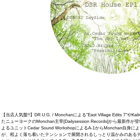
【当店人気盤!!】DR.U.G. / Monchanによる"East Village Edits 7"
たニューヨークのMonchan主宰[Dailysession Records]から最新作が登場。
よるユニットCedar Sound WorkshopによるA-1からMonchan
が、程よく落ち着いたテンションで展開されるしっとり温かみのある