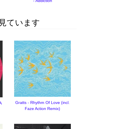
- Addiction
見ています
Gratts - Rhythm Of Love (incl.
A
Faze Action Remix)