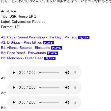
おり、じんわり沁み込んでくる良い曲多数となっているので今回もど
Artist: V.A.
Title: DSR House EP 1
Label: Dailysession Records
Format: 12"
A1: Cedar Sound Workshop - The Day I Met You
A2: D Briggs - Possibilities
B1: Alfonso Bottone - Blossoms
B2: Pace Yosef - Exitwounds
B3: Monchan - Outer Deep
A1:
A2:
B1: